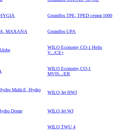
o-HYGIA
Grundfos TPE, TPED серия 1000
AXA, MAXANA
Grundfos UPA
WILO Economy CO-1 Helix
AIobe
V.../CE+
WILO Economy CO-1
A
MVIS.../ER
ydro Multi-E, Hydro
WILO Jet HWJ
 Hydro Dome
WILO Jet WJ
WILO TWU 4