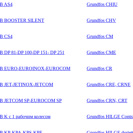
B AS4
Grundfos CHIU
B BOOSTER SILENT
Grundfos CHV
B CS4
Grundfos CM
 DP 81-DP 100-DP 151- DP 251
Grundfos CME
B EURO-EUROINOX-EUROCOM
Grundfos CR
B JET-JETINOX-JETCOM
Grundfos CRE, CRNE
B JETCOM SP-EUROCOM SP
Grundfos CRN, CRT
 K с 1 рабочим колесом
Grundfos HILGE Contr
B KP-KPA-KPS-KPF
Grundfos HILGE duriet