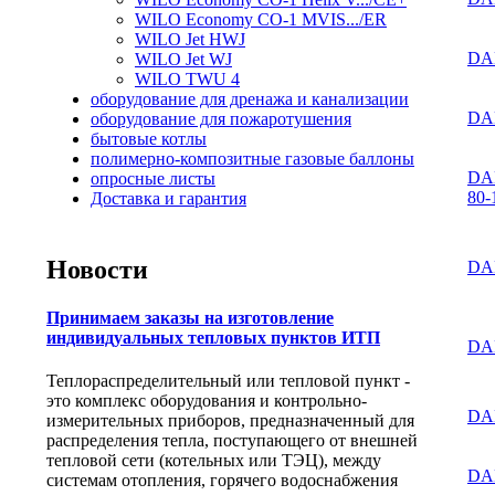
WILO Economy CO-1 MVIS.../ER
WILO Jet HWJ
DA
WILO Jet WJ
WILO TWU 4
оборудование для дренажа и канализации
DAB
оборудование для пожаротушения
бытовые котлы
полимерно-композитные газовые баллоны
DA
опросные листы
80-
Доставка и гарантия
Новости
DA
Принимаем заказы на изготовление
индивидуальных тепловых пунктов ИТП
DA
Теплораспределительный или тепловой пункт -
это комплекс оборудования и контрольно-
DA
измерительных приборов, предназначенный для
распределения тепла, поступающего от внешней
тепловой сети (котельных или ТЭЦ), между
DA
системам отопления, горячего водоснабжения