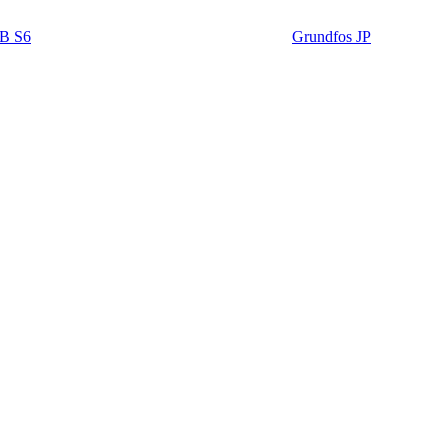
B S6
Grundfos JP