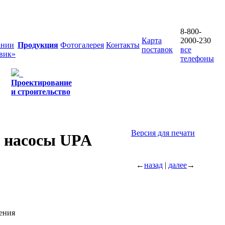
8-800-
Карта
2000-230
ании
Продукция
Фотогалерея
Контакты
поставок
все
вик»
телефоны
Проектирование
и строительство
Версия для печати
 насосы UPA
←
назад
|
далее
→
ения