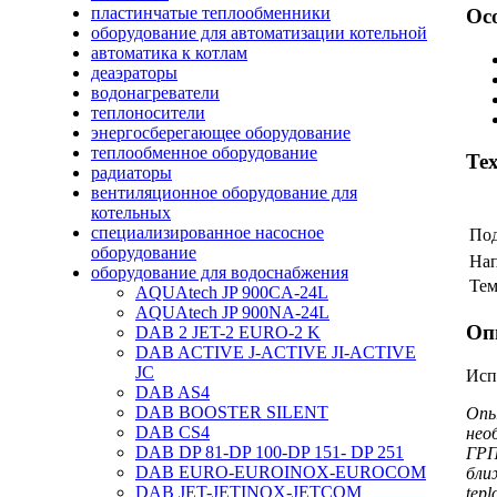
пластинчатые теплообменники
Ос
оборудование для автоматизации котельной
автоматика к котлам
деаэраторы
водонагреватели
теплоносители
энергосберегающее оборудование
теплообменное оборудование
Те
радиаторы
вентиляционное оборудование для
котельных
специализированное насосное
Под
оборудование
На
оборудование для водоснабжения
Тем
AQUAtech JP 900CA-24L
AQUAtech JP 900NA-24L
Оп
DAB 2 JET-2 EURO-2 K
DAB ACTIVE J-ACTIVE JI-ACTIVE
JC
Исп
DAB AS4
DAB BOOSTER SILENT
Опы
DAB CS4
нео
DAB DP 81-DP 100-DP 151- DP 251
ГРП
DAB EURO-EUROINOX-EUROCOM
бли
DAB JET-JETINOX-JETCOM
tepl