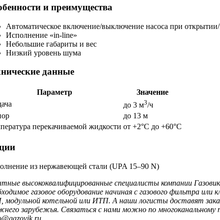
обенности и преимущества
Автоматическое включение/выключение насоса при открытии/
Исполнение
«in-line»
Небольшие габариты и вес
Низкий уровень шума
хнические данные
Параметр
Значение
3
ача
до 3 м
/ч
пор
до 13 м
пература перекачиваемой жидкости
от +2°C до +60°C
ции
олнение из нержавеющей стали (UPA 15–90 N)
тные высококвалифицированные специалисты компании Газовик 
бходимое газовое оборудование начиная с газового фильтра или
, модульной котельной или ИТП. А наши логисты доставят заказ
жнего зарубежья. Связаться с нами можно по многоканальному т
o@gazovik.ru