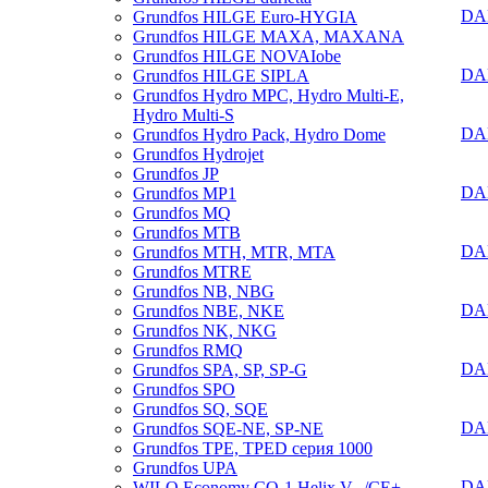
DA
Grundfos HILGE Euro-HYGIA
Grundfos HILGE MAXA, MAXANA
Grundfos HILGE NOVAIobe
DA
Grundfos HILGE SIPLA
Grundfos Hydro MPC, Hydro Multi-E,
Hydro Multi-S
DA
Grundfos Hydro Pack, Hydro Dome
Grundfos Hydrojet
Grundfos JP
DAB
Grundfos MP1
Grundfos MQ
Grundfos MTB
DA
Grundfos MTH, MTR, MTA
Grundfos MTRE
Grundfos NB, NBG
DA
Grundfos NBE, NKE
Grundfos NK, NKG
Grundfos RMQ
DA
Grundfos SPA, SP, SP-G
Grundfos SPO
Grundfos SQ, SQE
DAB
Grundfos SQE-NE, SP-NE
Grundfos TPE, TPED серия 1000
Grundfos UPA
DA
WILO Economy CO-1 Helix V.../CE+