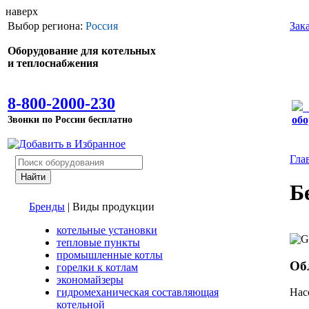
наверх
Выбор региона:
Россия
Зак
Оборудование для котельных
и теплоснабжения
8-800-2000-230
Звонки по России бесплатно
обо
Гла
Б
Бренды
|
Виды продукции
котельные установки
тепловые пункты
промышленные котлы
Об
горелки к котлам
экономайзеры
гидромеханическая составляющая
Нас
котельной