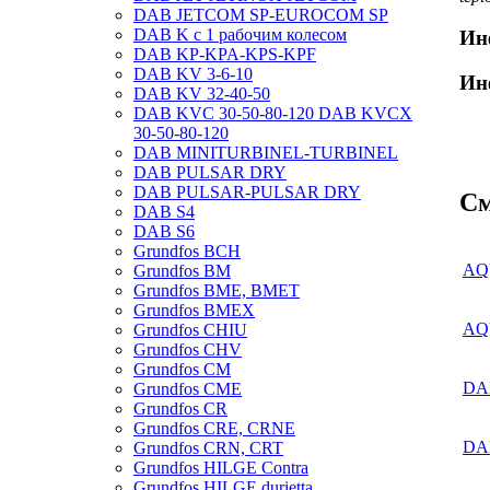
DAB JETCOM SP-EUROCOM SP
DAB K с 1 рабочим колесом
Ин
DAB KP-KPA-KPS-KPF
DAB KV 3-6-10
Ин
DAB KV 32-40-50
DAB KVC 30-50-80-120 DAB KVCX
30-50-80-120
DAB MINITURBINEL-TURBINEL
DAB PULSAR DRY
DAB PULSAR-PULSAR DRY
См
DAB S4
DAB S6
Grundfos BCH
AQU
Grundfos BM
Grundfos BME, BMET
Grundfos BMEX
AQU
Grundfos CHIU
Grundfos CHV
Grundfos CM
DA
Grundfos CME
Grundfos CR
Grundfos CRE, CRNE
DA
Grundfos CRN, CRT
Grundfos HILGE Contra
Grundfos HILGE durietta