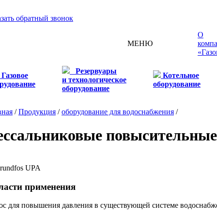
азать обратный звонок
О
МЕНЮ
комп
«Газо
Резервуары
Газовое
Котельное
и технологическое
рудование
оборудование
оборудование
вная
/
Продукция
/
оборудование для водоснабжения
/
ессальниковые повысительные
ласти применения
ос для повышения давления в существующей системе водоснабж