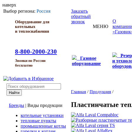
наверх
Выбор региона:
Россия
Заказать
обратный
О
звонок
Оборудование для
МЕНЮ
компани
котельных
и теплоснабжения
«Газовик
8-800-2000-230
Резе
Газовое
и технол
Звонки по России
оборудование
бесплатно
оборудов
Главная
/
Продукция
/
Пластинчатые те
Бренды
|
Виды продукции
котельные установки
тепловые пункты
промышленные котлы
горелки к котлам