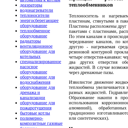
теплообменников
деаэраторы
водонагреватели
теплоносители
Теплоноситель и нагревае
энергосберегающее
пластинам, стянутыми в пак
оборудование
Пластины расположены друг 
теплообменное
пакетами с пластинами, рас
оборудование
По этим каналам и происходи
радиаторы
чередование каналов, по ко
вентиляционное
другую - нагреваемая среда
оборудование для
резиновой контурной прокла
котельных
четыре отверстия-канавки: че
специализированное
два других отверстия об
насосное
жидкостей. В случае возмож
оборудование
через дренажные пазы.
оборудование для
Извилистое движение жидкос
водоснабжения
теплообмена увеличивается з
оборудование для
разных жидкостей. Гидравли
дренажа и
Образование накипи в про
канализации
использования коррозионно
оборудование для
алюминий), обработанны
пожаротушения
традиционно изготавливаютс
бытовые котлы
или синтетических).
полимерно-
композитные газовые