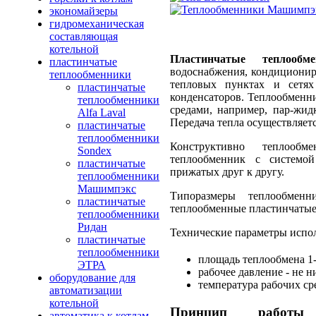
экономайзеры
гидромеханическая
составляющая
котельной
Пластинчатые теплообме
пластинчатые
водоснабжения, кондиционир
теплообменники
тепловых пунктах и сетях
пластинчатые
конденсаторов. Теплообменн
теплообменники
средами, например, пар-жидко
Alfa Laval
Передача тепла осуществляетс
пластинчатые
теплообменники
Конструктивно теплообм
Sondex
теплообменник с системо
пластинчатые
прижатых друг к другу.
теплообменники
Машимпэкс
Типоразмеры теплообмен
пластинчатые
теплообменные пластинчатые
теплообменники
Ридан
Технические параметры испо
пластинчатые
теплообменники
площадь теплообмена 1
ЭТРА
рабочее давление - не 
оборудование для
температура рабочих сре
автоматизации
котельной
Принцип работы
автоматика к котлам