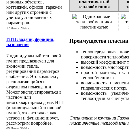
пластинчатый
и жилых объектов,
теплообменник
т
коттеджей, офисов, гаражей
или других строений с
учетом установленных
параметров.
12 Июля 2026 г.
ИТП: задачи, функции,
Преимущества пластин
назначение
теплопередающая пове
Индивидуальный тепловой
поверхности теплообме
пункт предназначен для
высокий коэффициент т
экономии тепла,
возможность многократ
регулирования параметров
простой монтаж, т.к.
снабжения. Это комплекс,
теплообменника
располагающийся в
возможность изменен
отдельном помещении.
гидравлических потерь
Может эксплуатироваться в
возможность увеличе
частном или
теплоотдачи за счет ус
многоквартирном доме. ИТП
(индивидуальный тепловой
пункт), что это такое, как
устроен и функционирует,
Специалисты компании Газов
рассмотрим подробнее.
пластинчатые теплообменник
05 Июня 2026 г.