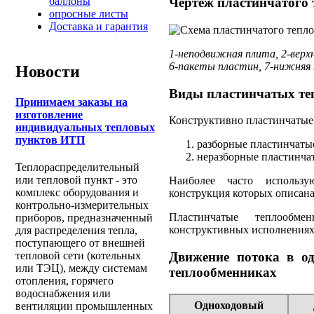
баллоны
Чертеж пластинчатого
опросные листы
Доставка и гарантия
1-неподвижная плита, 2-верх
6-пакеты пластин, 7-нижняя
Новости
Виды пластинчатых те
Принимаем заказы на
изготовление
Конструктивно пластинчатые
индивидуальных тепловых
пунктов ИТП
разборные пластинчаты
неразборные пластинча
Теплораспределительный
или тепловой пункт - это
Наиболее часто использу
комплекс оборудования и
конструкция которых описан
контрольно-измерительных
Пластинчатые теплообме
приборов, предназначенный
конструктивных исполнениях:
для распределения тепла,
поступающего от внешней
Движение потока в од
тепловой сети (котельных
или ТЭЦ), между системам
теплообменниках
отопления, горячего
водоснабжения или
Одноходовый
вентиляции промышленных