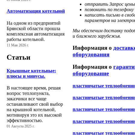
отправить Запрос цены
позвонить по телефону 
Автоматизация котельной
написать письмо в своб
параметров на электрон
На одном из предприятий
Брянской области прошла
Мы обеспечим доставку подоб
комплексная автоматизация
и ближнего зарубежья.
работы котельной.
11 Мая 2026 г.
Информация о
доставк
оборудования
Статьи
Информация о
гаранти
Крышные котельные:
оборудование
плюсы и минусы.
пластинчатые теплообменни
В настоящее время, решая
вопрос теплопункта,
пластинчатые теплообменн
заказчики все чаще
останавливают свой выбор
пластинчатые теплообмен
на крышной котельной,
мотивируя это их высокой
эффективностью.
пластинчатые теплообменн
01 Августа 2025 г.
пластинчатые теплообменн