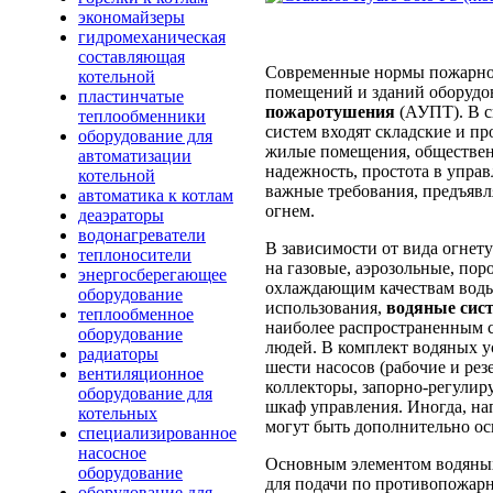
экономайзеры
гидромеханическая
составляющая
Современные нормы пожарно
котельной
помещений и зданий оборудо
пластинчатые
пожаротушения
(АУПТ). В с
теплообменники
систем входят складские и п
оборудование для
жилые помещения, обществен
автоматизации
надежность, простота в упра
котельной
важные требования, предъявл
автоматика к котлам
огнем.
деаэраторы
водонагреватели
В зависимости от вида огнет
теплоносители
на газовые, аэрозольные, по
энергосберегающее
охлаждающим качествам воды,
оборудование
использования,
водяные сис
теплообменное
наиболее распространенным 
оборудование
людей. В комплект водяных у
радиаторы
шести насосов (рабочие и ре
вентиляционное
коллекторы, запорно-регулир
оборудование для
шкаф управления. Иногда, на
котельных
могут быть дополнительно о
специализированное
насосное
Основным элементом водяных
оборудование
для подачи по противопожар
оборудование для