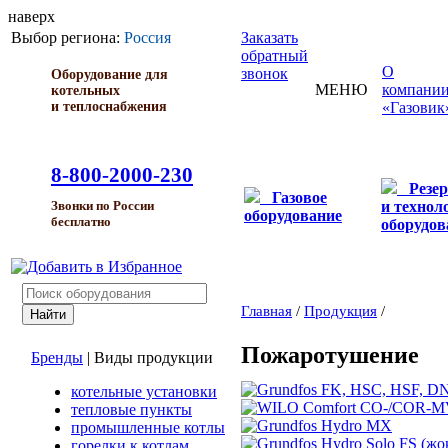
наверх
Выбор региона:
Россия
Заказать
обратный
О
звонок
Оборудование для
МЕНЮ
компани
котельных
и теплоснабжения
«Газовик
8-800-2000-230
Резе
Газовое
и технол
Звонки по России
оборудование
бесплатно
оборудов
Главная
/
Продукция
/
Пожаротушение
Бренды
|
Виды продукции
котельные установки
тепловые пункты
промышленные котлы
горелки к котлам