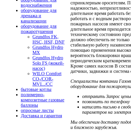
спринклерным оросителям. П
водоснабжения
надежностью, неприхотливост
оборудование для
длительное время работать б
дренажа и
работать и с водным раствор
канализации
пожарных насосов имеют сво
оборудование для
длительное время приходится 
пожаротушения
техническому состоянию пред
Grundfos FK,
должно обеспечить не только 
HSC, HSF, DNF
стабильную работу назависимо
Grundfos Hydro
помощью применения высокок
MX
вероятность блокировки вращ
Grundfos Hydro
периодическим кратковремен
Solo FS (жокей-
Кроме самих насосов В соста
насос)
датчики, задвижки и система 
WILO Comfort
CO-/COR-
Специалисты компании Газов
MVI.../CC
оборудование для пожаротуш
бытовые котлы
полимерно-
отправить Запрос цены
композитные газовые
позвонить по телефону 
баллоны
написать письмо в своб
опросные листы
параметров на электрон
Доставка и гарантия
Мы обеспечим доставку подоб
и ближнего зарубежья.