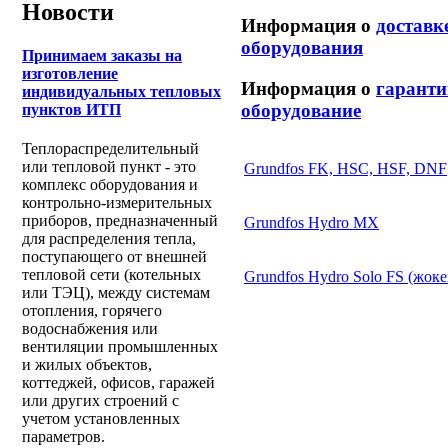
Новости
Информация о
доставк
оборудования
Принимаем заказы на
изготовление
Информация о
гаранти
индивидуальных тепловых
оборудование
пунктов ИТП
Теплораспределительный
или тепловой пункт - это
Grundfos FK, HSC, HSF, DNF
комплекс оборудования и
контрольно-измерительных
приборов, предназначенный
Grundfos Hydro MX
для распределения тепла,
поступающего от внешней
тепловой сети (котельных
Grundfos Hydro Solo FS (жоке
или ТЭЦ), между системам
отопления, горячего
водоснабжения или
вентиляции промышленных
и жилых объектов,
коттеджей, офисов, гаражей
или других строений с
учетом установленных
параметров.