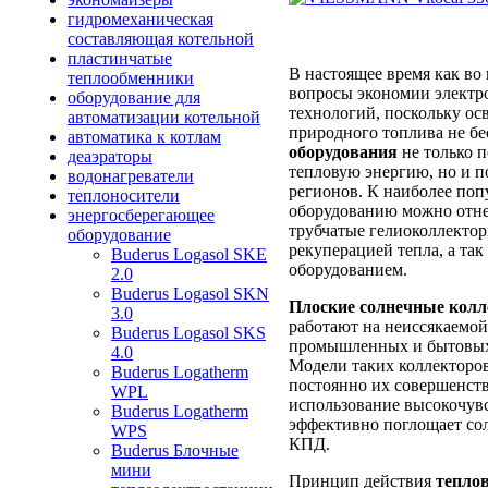
гидромеханическая
составляющая котельной
пластинчатые
В настоящее время как во 
теплообменники
вопросы экономии электр
оборудование для
технологий, поскольку ос
автоматизации котельной
природного топлива не б
автоматика к котлам
оборудования
не только п
деаэраторы
тепловую энергию, но и п
водонагреватели
регионов. К наиболее по
теплоносители
оборудованию можно отне
энергосберегающее
трубчатые гелиоколлектор
оборудование
рекуперацией тепла, а та
Buderus Logasol SKE
оборудованием.
2.0
Buderus Logasol SKN
Плоские солнечные кол
3.0
работают на неиссякаемой
Buderus Logasol SKS
промышленных и бытовых 
4.0
Модели таких коллекторо
Buderus Logatherm
постоянно их совершенств
WPL
использование высокочувс
Buderus Logatherm
эффективно поглощает со
WPS
КПД.
Buderus Блочные
мини
Принцип действия
тепло