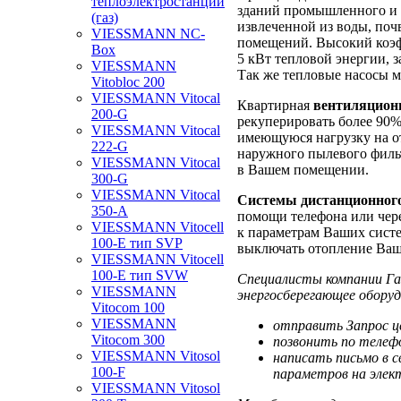
теплоэлектростанции
зданий промышленного и 
(газ)
извлеченной из воды, поч
VIESSMANN NC-
помещений. Высокий коэф
Box
5 кВт тепловой энергии, з
VIESSMANN
Так же тепловые насосы 
Vitobloc 200
VIESSMANN Vitocal
Квартирная
вентиляционн
200-G
рекуперировать более 90%
VIESSMANN Vitocal
имеющуюся нагрузку на о
222-G
наружного пылевого филь
VIESSMANN Vitocal
в Вашем помещении.
300-G
VIESSMANN Vitocal
Системы дистанционног
350-A
помощи телефона или через
VIESSMANN Vitocell
к параметрам Ваших систе
100-E тип SVP
выключать отопление Ваш
VIESSMANN Vitocell
100-E тип SVW
Специалисты компании Га
VIESSMANN
энергосберегающее обору
Vitocom 100
VIESSMANN
отправить Запрос 
Vitocom 300
позвонить по телефо
VIESSMANN Vitosol
написать письмо в с
100-F
параметров на элект
VIESSMANN Vitosol