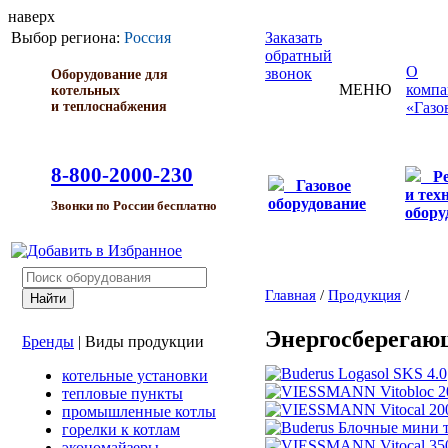
наверх
Выбор региона:
Россия
Заказать
обратный
О
звонок
Оборудование для
МЕНЮ
комп
котельных
и теплоснабжения
«Газо
8-800-2000-230
Р
Газовое
и тех
оборудование
Звонки по России бесплатно
обору
Главная
/
Продукция
/
Энергосберегаю
Бренды
|
Виды продукции
котельные установки
тепловые пункты
промышленные котлы
горелки к котлам
экономайзеры