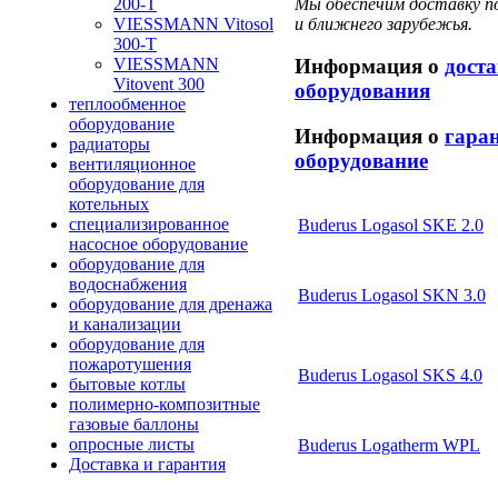
Мы обеспечим доставку по
200-T
и ближнего зарубежья.
VIESSMANN Vitosol
300-T
VIESSMANN
Информация о
дост
Vitovent 300
оборудования
теплообменное
оборудование
Информация о
гара
радиаторы
оборудование
вентиляционное
оборудование для
котельных
специализированное
Buderus Logasol SKE 2.0
насосное оборудование
оборудование для
водоснабжения
Buderus Logasol SKN 3.0
оборудование для дренажа
и канализации
оборудование для
пожаротушения
Buderus Logasol SKS 4.0
бытовые котлы
полимерно-композитные
газовые баллоны
опросные листы
Buderus Logatherm WPL
Доставка и гарантия