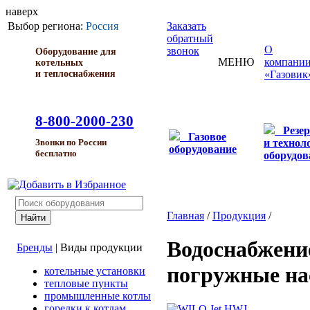
наверх
Выбор региона:
Россия
Заказать
обратный
О
звонок
Оборудование для
МЕНЮ
компани
котельных
и теплоснабжения
«Газовик
8-800-2000-230
Резе
Газовое
и технол
Звонки по России
оборудование
бесплатно
оборудов
Главная
/
Продукция
/
Водоснабжени
Бренды
|
Виды продукции
погружные на
котельные установки
тепловые пункты
промышленные котлы
горелки к котлам