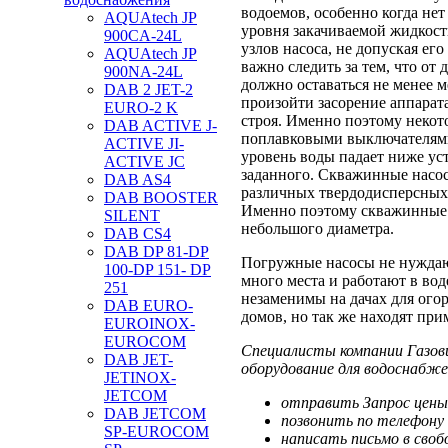
водоемов, особенно когда не
AQUAtech JP
уровня закачиваемой жидкост
900CA-24L
узлов насоса, не допуская ег
AQUAtech JP
важно следить за тем, что от 
900NA-24L
должно оставаться не менее 
DAB 2 JET-2
произойти засорение аппарата
EURO-2 K
строя. Именно поэтому некот
DAB ACTIVE J-
поплавковыми выключателями
ACTIVE JI-
уровень воды падает ниже ус
ACTIVE JC
заданного. Скважинные насос
DAB AS4
различных твердодисперсных 
DAB BOOSTER
Именно поэтому скважинные 
SILENT
небольшого диаметра.
DAB CS4
DAB DP 81-DP
Погружные насосы не нуждаю
100-DP 151- DP
много места и работают в во
251
незаменимы на дачах для ого
DAB EURO-
домов, но так же находят пр
EUROINOX-
EUROCOM
Специалисты компании Газов
DAB JET-
оборудование для водоснабже
JETINOX-
JETCOM
отправить Запрос цены
DAB JETCOM
позвонить по телефону 
SP-EUROCOM
написать письмо в своб