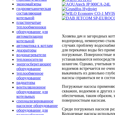
экономайзеры
гидромеханическая
составляющая
котельной
пластинчатые
теплообменники
оборудование для
Хозяева дач и загородных котт
автоматизации
водопровод, неминуемо сталк
котельной
случаях проблему водоснабж
автоматика к котлам
для перекачки воды без прим
деаэраторы
погружные. Поверхностные на
водонагреватели
устанавливаются непосредств
теплоносители
шлангом. Однако, учитывая то
энергосберегающее
водоемов встречается не очен
оборудование
выкачивать из довольно глуб
теплообменное
насосы справиться не в состо
оборудование
радиаторы
Погружные насосы применяют 
вентиляционное
скважин, водоемов и других 
оборудование для
обеспечивая, таким образом, 
котельных
поверхностным насосам.
специализированное
насосное оборудование
Среди погружных насосов раз
оборудование для
Колодезные насосы использую
водоснабжения