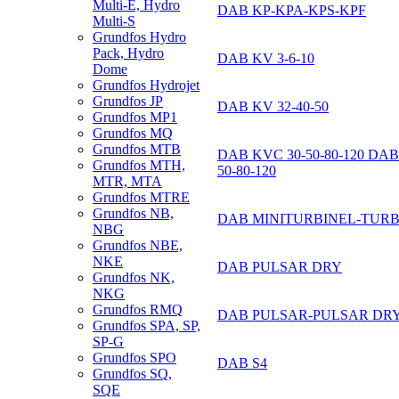
Multi-E, Hydro
DAB KP-KPA-KPS-KPF
Multi-S
Grundfos Hydro
Pack, Hydro
DAB KV 3-6-10
Dome
Grundfos Hydrojet
Grundfos JP
DAB KV 32-40-50
Grundfos MP1
Grundfos MQ
Grundfos MTB
DAB KVC 30-50-80-120 DAB
Grundfos MTH,
50-80-120
MTR, MTA
Grundfos MTRE
Grundfos NB,
DAB MINITURBINEL-TURB
NBG
Grundfos NBE,
NKE
DAB PULSAR DRY
Grundfos NK,
NKG
Grundfos RMQ
DAB PULSAR-PULSAR DR
Grundfos SPA, SP,
SP-G
Grundfos SPO
DAB S4
Grundfos SQ,
SQE