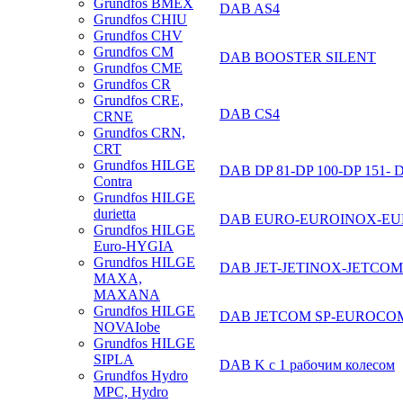
Grundfos BMEX
DAB AS4
Grundfos CHIU
Grundfos CHV
Grundfos CM
DAB BOOSTER SILENT
Grundfos CME
Grundfos CR
Grundfos CRE,
DAB CS4
CRNE
Grundfos CRN,
CRT
Grundfos HILGE
DAB DP 81-DP 100-DP 151- D
Contra
Grundfos HILGE
durietta
DAB EURO-EUROINOX-E
Grundfos HILGE
Euro-HYGIA
Grundfos HILGE
DAB JET-JETINOX-JETCOM
MAXA,
MAXANA
Grundfos HILGE
DAB JETCOM SP-EUROCOM
NOVAIobe
Grundfos HILGE
SIPLA
DAB K с 1 рабочим колесом
Grundfos Hydro
MPC, Hydro