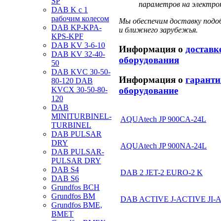
SP
параметров на электрон
DAB K с 1
рабочим колесом
Мы обеспечим доставку подоб
DAB KP-KPA-
и ближнего зарубежья.
KPS-KPF
DAB KV 3-6-10
Информация о
доставк
DAB KV 32-40-
оборудования
50
DAB KVC 30-50-
Информация о
гаранти
80-120 DAB
KVCX 30-50-80-
оборудование
120
DAB
MINITURBINEL-
AQUAtech JP 900CA-24L
TURBINEL
DAB PULSAR
DRY
AQUAtech JP 900NA-24L
DAB PULSAR-
PULSAR DRY
DAB S4
DAB 2 JET-2 EURO-2 K
DAB S6
Grundfos BCH
Grundfos BM
DAB ACTIVE J-ACTIVE JI-
Grundfos BME,
BMET