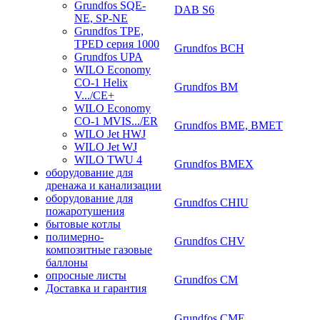
Grundfos SQE-
DAB S6
NE, SP-NE
Grundfos TPE,
TPED серия 1000
Grundfos BCH
Grundfos UPA
WILO Economy
CO-1 Helix
Grundfos BM
V.../CE+
WILO Economy
CO-1 MVIS.../ER
Grundfos BME, BMET
WILO Jet HWJ
WILO Jet WJ
WILO TWU 4
Grundfos BMEX
оборудование для
дренажа и канализации
оборудование для
Grundfos CHIU
пожаротушения
бытовые котлы
полимерно-
Grundfos CHV
композитные газовые
баллоны
опросные листы
Grundfos CM
Доставка и гарантия
Grundfos CME