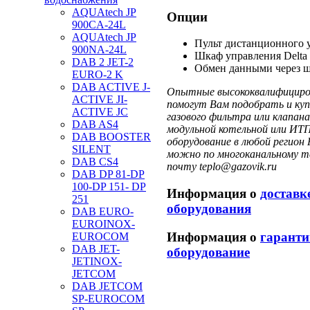
AQUAtech JP
Опции
900CA-24L
AQUAtech JP
Пульт дистанционного 
900NA-24L
Шкаф управления Delta 
DAB 2 JET-2
Обмен данными через 
EURO-2 K
DAB ACTIVE J-
Опытные высококвалифициров
ACTIVE JI-
помогут Вам подобрать и куп
ACTIVE JC
газового фильтра или клапа
DAB AS4
модульной котельной или ИТП
DAB BOOSTER
оборудование в любой регион 
SILENT
можно по многоканальному те
DAB CS4
почту teplo@gazovik.ru
DAB DP 81-DP
100-DP 151- DP
Информация о
доставк
251
оборудования
DAB EURO-
EUROINOX-
Информация о
гаранти
EUROCOM
DAB JET-
оборудование
JETINOX-
JETCOM
DAB JETCOM
SP-EUROCOM