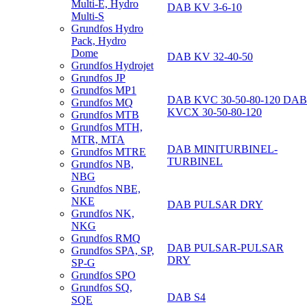
Multi-E, Hydro
DAB KV 3-6-10
Multi-S
Grundfos Hydro
Pack, Hydro
Dome
DAB KV 32-40-50
Grundfos Hydrojet
Grundfos JP
Grundfos MP1
DAB KVC 30-50-80-120 DAB
Grundfos MQ
KVCX 30-50-80-120
Grundfos MTB
Grundfos MTH,
MTR, MTA
DAB MINITURBINEL-
Grundfos MTRE
TURBINEL
Grundfos NB,
NBG
Grundfos NBE,
NKE
DAB PULSAR DRY
Grundfos NK,
NKG
Grundfos RMQ
DAB PULSAR-PULSAR
Grundfos SPA, SP,
DRY
SP-G
Grundfos SPO
Grundfos SQ,
DAB S4
SQE