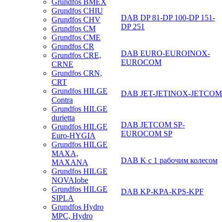
Grundfos BMEX
Grundfos CHIU
DAB DP 81-DP 100-DP 151-
Grundfos CHV
DP 251
Grundfos CM
Grundfos CME
Grundfos CR
DAB EURO-EUROINOX-
Grundfos CRE,
EUROCOM
CRNE
Grundfos CRN,
CRT
Grundfos HILGE
DAB JET-JETINOX-JETCOM
Contra
Grundfos HILGE
durietta
DAB JETCOM SP-
Grundfos HILGE
EUROCOM SP
Euro-HYGIA
Grundfos HILGE
MAXA,
DAB K с 1 рабочим колесом
MAXANA
Grundfos HILGE
NOVAIobe
Grundfos HILGE
DAB KP-KPA-KPS-KPF
SIPLA
Grundfos Hydro
MPC, Hydro