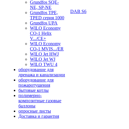
Grundfos SQE-
NE, SP-NE
DAB S6
Grundfos TPE,
TPED серия 1000
Grundfos UPA
WILO Economy
CO-1 Helix
V.../CE+
WILO Economy
CO-1 MVIS.../ER
WILO Jet HWJ
WILO Jet WJ
WILO TWU 4
оборудование для
дренажа и канализации
оборудование для
пожаротушения
бытовые котлы
полимерно-
композитные газовые
баллоны
опросные листы
Доставка и гарантия