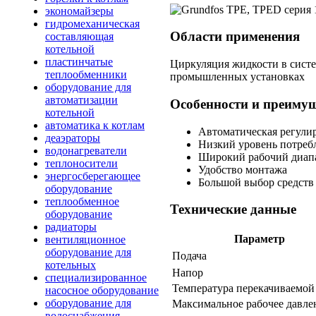
экономайзеры
гидромеханическая
Области применения
составляющая
котельной
пластинчатые
Циркуляция жидкости в систе
теплообменники
промышленных установках
оборудование для
автоматизации
Особенности и преиму
котельной
автоматика к котлам
Автоматическая регули
деаэраторы
Низкий уровень потреб
водонагреватели
Широкий рабочий диап
теплоносители
Удобство монтажа
энергосберегающее
Большой выбор средств
оборудование
теплообменное
Технические данные
оборудование
радиаторы
Параметр
вентиляционное
оборудование для
Подача
котельных
Напор
специализированное
Температура перекачиваемой
насосное оборудование
оборудование для
Максимальное рабочее давле
водоснабжения