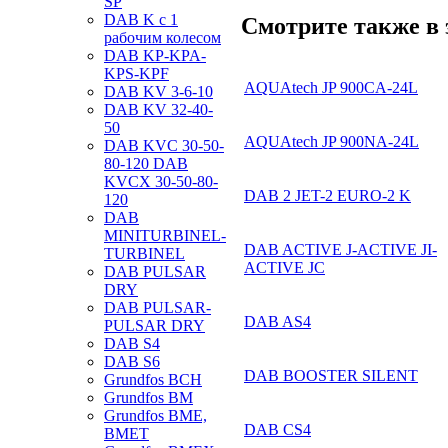
SP
DAB K с 1
Смотрите также в 
рабочим колесом
DAB KP-KPA-
KPS-KPF
AQUAtech JP 900CA-24L
DAB KV 3-6-10
DAB KV 32-40-
50
AQUAtech JP 900NA-24L
DAB KVC 30-50-
80-120 DAB
KVCX 30-50-80-
DAB 2 JET-2 EURO-2 K
120
DAB
MINITURBINEL-
DAB ACTIVE J-ACTIVE JI-
TURBINEL
ACTIVE JC
DAB PULSAR
DRY
DAB PULSAR-
DAB AS4
PULSAR DRY
DAB S4
DAB S6
DAB BOOSTER SILENT
Grundfos BCH
Grundfos BM
Grundfos BME,
DAB CS4
BMET