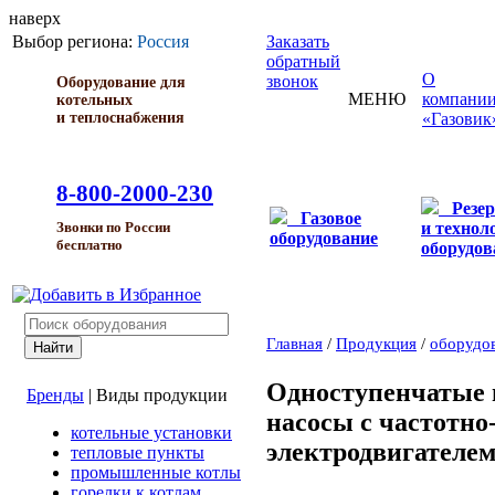
наверх
Выбор региона:
Россия
Заказать
обратный
О
звонок
Оборудование для
МЕНЮ
компани
котельных
и теплоснабжения
«Газовик
8-800-2000-230
Резе
Газовое
и технол
Звонки по России
оборудование
бесплатно
оборудов
Главная
/
Продукция
/
оборудо
Одноступенчатые
Бренды
|
Виды продукции
насосы с частотн
котельные установки
электродвигателем
тепловые пункты
промышленные котлы
горелки к котлам