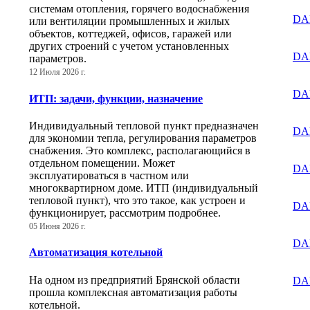
системам отопления, горячего водоснабжения
DA
или вентиляции промышленных и жилых
объектов, коттеджей, офисов, гаражей или
других строений с учетом установленных
DA
параметров.
12 Июля 2026 г.
DAB
ИТП: задачи, функции, назначение
Индивидуальный тепловой пункт предназначен
DA
для экономии тепла, регулирования параметров
снабжения. Это комплекс, располагающийся в
отдельном помещении. Может
DA
эксплуатироваться в частном или
многоквартирном доме. ИТП (индивидуальный
тепловой пункт), что это такое, как устроен и
DA
функционирует, рассмотрим подробнее.
05 Июня 2026 г.
DAB
Автоматизация котельной
На одном из предприятий Брянской области
DA
прошла комплексная автоматизация работы
котельной.