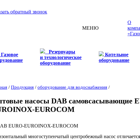
азать обратный звонок
О
МЕНЮ
комп
«Газо
Резервуары
Газовое
Котельное
и технологическое
рудование
оборудование
оборудование
вная
/
Продукция
/
оборудование для водоснабжения
/
товые насосы DAB самовсасывающие 
UROINOX-EUROCOM
изонтальный многоступенчатый центробежный насос отличается