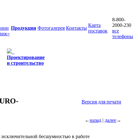
8-800-
Карта
2000-230
ании
Продукция
Фотогалерея
Контакты
поставок
все
вик»
телефоны
Проектирование
и строительство
EURO-
Версия для печати
←
назад
|
далее
→
 исключительной бесшумностью в работе