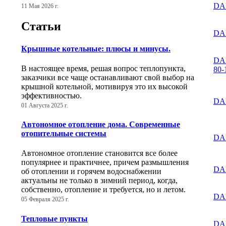
DA
11 Мая 2026 г.
Статьи
DAB
Крышные котельные: плюсы и минусы.
DA
В настоящее время, решая вопрос теплопункта,
80-
заказчики все чаще останавливают свой выбор на
крышной котельной, мотивируя это их высокой
эффективностью.
DA
01 Августа 2025 г.
Автономное отопление дома. Современные
отопительные системы
DA
Автономное отопление становится все более
популярнее и практичнее, причем размышления
DA
об отоплении и горячем водоснабжении
актуальны не только в зимний период, когда,
собственно, отопление и требуется, но и летом.
DA
05 Февраля 2025 г.
Тепловые пункты
DA