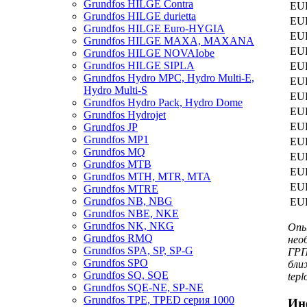
Grundfos HILGE Contra
EU
Grundfos HILGE durietta
EU
Grundfos HILGE Euro-HYGIA
EU
Grundfos HILGE MAXA, MAXANA
EU
Grundfos HILGE NOVAIobe
Grundfos HILGE SIPLA
EU
Grundfos Hydro MPC, Hydro Multi-E,
EU
Hydro Multi-S
EU
Grundfos Hydro Pack, Hydro Dome
EU
Grundfos Hydrojet
EU
Grundfos JP
Grundfos MP1
EU
Grundfos MQ
EU
Grundfos MTB
EU
Grundfos MTH, MTR, MTA
EU
Grundfos MTRE
Grundfos NB, NBG
EU
Grundfos NBE, NKE
Grundfos NK, NKG
Опы
Grundfos RMQ
нео
Grundfos SPA, SP, SP-G
ГРП
Grundfos SPO
бли
Grundfos SQ, SQE
tepl
Grundfos SQE-NE, SP-NE
Grundfos TPE, TPED серия 1000
Ин