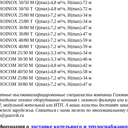
ROINOX 50/50 M
Q(max)-4,8 м³/ч, H(max)-72 м
ROINOX 50/50 T
Q(max)-4,8 м³/ч, H(max)-72 м
ROINOX 25/80 M
Q(max)-7,2 м³/ч, H(max)-34 м
ROINOX 25/80 T
Q(max)-7,2 м³/ч, H(max)-34 м
ROINOX 30/80 M
Q(max)-7,2 м³/ч, H(max)-47 м
ROINOX 30/80 T
Q(max)-7,2 м³/ч, H(max)-47 м
ROINOX 40/80 M
Q(max)-7,2 м³/ч, H(max)-59 м
ROINOX 40/80 T
Q(max)-7,2 м³/ч, H(max)-59 м
ROCOM 25/30 M
Q(max)-3,3 м³/ч, H(max)-34 м
ROCOM 30/30 M
Q(max)-3,3 м³/ч, H(max)-46 м
ROCOM 30/50 M
Q(max)-4,8 м³/ч, H(max)-42 м
ROCOM 40/50 M
Q(max)-4,8 м³/ч, H(max)-58 м
ROCOM 25/80 M
Q(max)-7,2 м³/ч, H(max)-34 м
ROCOM 30/80 M
Q(max)-7,2 м³/ч, H(max)-47 м
тные высококвалифицированные специалисты компании Газовик 
бходимое газовое оборудование начиная с газового фильтра или
, модульной котельной или ИТП. А наши логисты доставят заказ
жнего зарубежья. Связаться с нами можно по многоканальному т
o@gazovik.ru
формация о
доставке котельного и теплоснабжаю