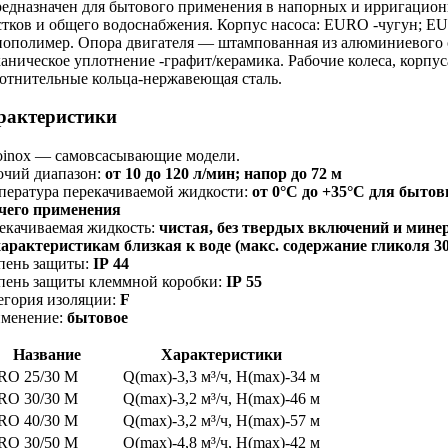
редназначен для бытового применения в напорных и ирригацион
стков и общего водоснабжения. Корпус насоса: EURO -чугу
нополимер. Опора двигателя — штампованная из алюминиевого 
аническое уплотнение -графит/керамика. Рабочие колеса, корпу
отнительные
кольца-нержавеющая
сталь.
рактеристики
oinox — самовсасывающие модели.
очий диапазон:
от 10 до 120 л/мин; напор до 72 м
пература перекачиваемой жидкости:
от 0°С до +35°С для быто
чего применения
екачиваемая жидкость:
чистая, без твердых включений и мине
характеристикам близкая к воде (макс. содержание гликоля 3
пень защиты:
IP 44
пень защиты клеммной коробки:
IP 55
егория изоляции:
F
менение:
бытовое
Название
Характеристики
RO 25/30 M
Q(max)-3,3 м³/ч, H(max)-34 м
RO 30/30 M
Q(max)-3,2 м³/ч, H(max)-46 м
RO 40/30 M
Q(max)-3,2 м³/ч, H(max)-57 м
RO 30/50 M
Q(max)-4,8 м³/ч, H(max)-42 м