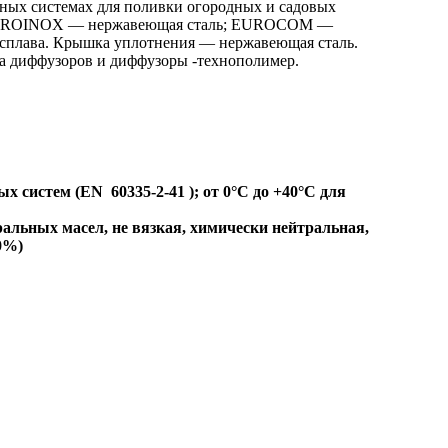
ных системах для поливки огородных и садовых
н; EUROINOX — нержавеющая сталь; EUROCOM —
сплава. Крышка уплотнения — нержавеющая сталь.
са диффузоров и диффузоры -технополимер.
вых систем (EN
60335-2-41
); от 0°С до +40°С для
ральных масел, не вязкая, химически нейтральная,
0%)