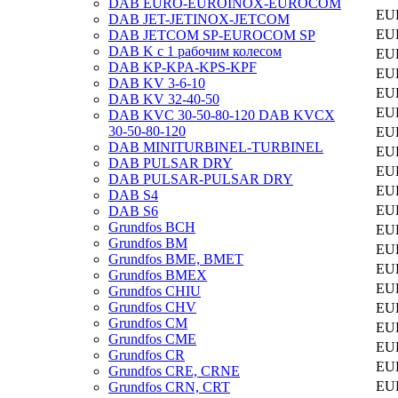
DAB EURO-EUROINOX-EUROCOM
EUR
DAB JET-JETINOX-JETCOM
EU
DAB JETCOM SP-EUROCOM SP
DAB K с 1 рабочим колесом
EUR
DAB KP-KPA-KPS-KPF
EU
DAB KV 3-6-10
EUR
DAB KV 32-40-50
EU
DAB KVC 30-50-80-120 DAB KVCX
30-50-80-120
EU
DAB MINITURBINEL-TURBINEL
EUR
DAB PULSAR DRY
EU
DAB PULSAR-PULSAR DRY
EUR
DAB S4
EU
DAB S6
Grundfos BCH
EU
Grundfos BM
EU
Grundfos BME, BMET
EU
Grundfos BMEX
EU
Grundfos CHIU
Grundfos CHV
EU
Grundfos CM
EU
Grundfos CME
EU
Grundfos CR
EU
Grundfos CRE, CRNE
EU
Grundfos CRN, CRT