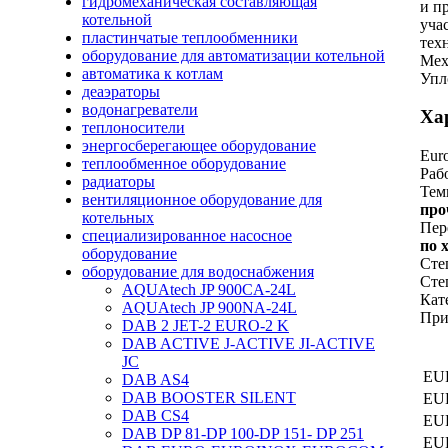
гидромеханическая составляющая
и п
котельной
уча
пластинчатые теплообменники
тех
оборудование для автоматизации котельной
Мех
автоматика к котлам
Упл
деаэраторы
водонагреватели
Ха
теплоносители
энергосберегающее оборудование
Eur
теплообменное оборудование
Раб
радиаторы
Тем
вентиляционное оборудование для
про
котельных
Пер
специализированное насосное
по 
оборудование
Сте
оборудование для водоснабжения
Сте
AQUAtech JP 900CA-24L
Кат
AQUAtech JP 900NA-24L
При
DAB 2 JET-2 EURO-2 K
DAB ACTIVE J-ACTIVE JI-ACTIVE
JC
EU
DAB AS4
DAB BOOSTER SILENT
EU
DAB CS4
EU
DAB DP 81-DP 100-DP 151- DP 251
EU