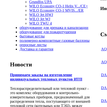
Grundfos UPA
WILO Economy CO-1 Helix V.../CE+
Ин
WILO Economy CO-1 MVIS.../ER
WILO Jet HWJ
WILO Jet WJ
WILO TWU 4
оборудование для дренажа и канализации
оборудование для пожаротушения
См
бытовые котлы
полимерно-композитные газовые баллоны
опросные листы
Доставка и гарантия
AQU
AQU
Новости
Принимаем заказы на изготовление
DA
индивидуальных тепловых пунктов ИТП
DA
Теплораспределительный или тепловой пункт -
это комплекс оборудования и контрольно-
измерительных приборов, предназначенный для
DA
распределения тепла, поступающего от внешней
тепловой сети (котельных или ТЭЦ), между