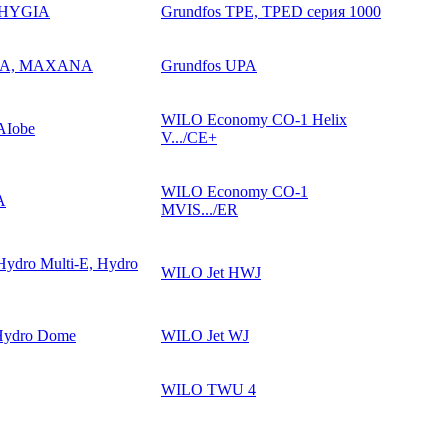
o-HYGIA
Grundfos TPE, TPED серия 1000
AXA, MAXANA
Grundfos UPA
WILO Economy CO-1 Helix
AIobe
V.../CE+
WILO Economy CO-1
A
MVIS.../ER
ydro Multi-E, Hydro
WILO Jet HWJ
 Hydro Dome
WILO Jet WJ
WILO TWU 4