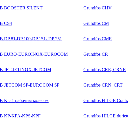
B BOOSTER SILENT
Grundfos CHV
B CS4
Grundfos CM
 DP 81-DP 100-DP 151- DP 251
Grundfos CME
B EURO-EUROINOX-EUROCOM
Grundfos CR
B JET-JETINOX-JETCOM
Grundfos CRE, CRNE
B JETCOM SP-EUROCOM SP
Grundfos CRN, CRT
 K с 1 рабочим колесом
Grundfos HILGE Contr
B KP-KPA-KPS-KPF
Grundfos HILGE duriet