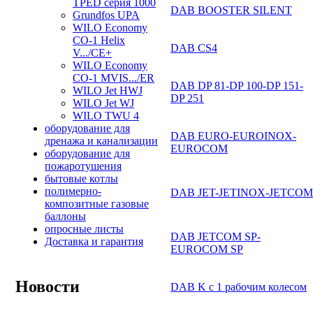
TPED серия 1000
DAB BOOSTER SILENT
Grundfos UPA
WILO Economy
CO-1 Helix
DAB CS4
V.../CE+
WILO Economy
CO-1 MVIS.../ER
DAB DP 81-DP 100-DP 151-
WILO Jet HWJ
DP 251
WILO Jet WJ
WILO TWU 4
оборудование для
DAB EURO-EUROINOX-
дренажа и канализации
EUROCOM
оборудование для
пожаротушения
бытовые котлы
полимерно-
DAB JET-JETINOX-JETCOM
композитные газовые
баллоны
опросные листы
DAB JETCOM SP-
Доставка и гарантия
EUROCOM SP
Новости
DAB K с 1 рабочим колесом