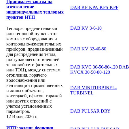
Принимаем заказы на
изготовление
DAB KP-KPA-KPS-KPF
индивидуальных тепловых
пунктов ИТП
DAB KV 3-6-10
Теплораспределительный
или тепловой пункт - это
комплекс оборудования и
контрольно-измерительных
DAB KV 32-40-50
приборов, предназначенный
для распределения тепла,
поступающего от внешней
тепловой сети (котельных
DAB KVC 30-50-80-120 DAB
или ТЭЦ), между системам
KVCX 30-50-80-120
отопления, горячего
водоснабжения или
вентиляции промышленных
DAB MINITURBINEL-
и жилых объектов,
TURBINEL
коттеджей, офисов, гаражей
или других строений с
учетом установленных
DAB PULSAR DRY
параметров.
12 Июля 2026 г.
ИТП: задачи, функции,