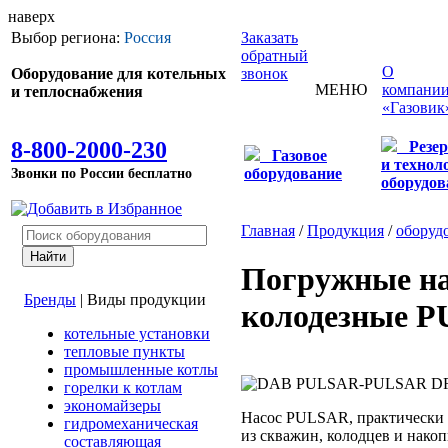
наверх
Выбор региона:
Россия
Заказать
обратный
О
Оборудование для котельных
звонок
МЕНЮ
компани
и теплоснабжения
«Газовик
8-800-2000-230
Резе
Газовое
и технол
Звонки по России бесплатно
оборудование
оборудов
Главная
/
Продукция
/
оборуд
Погружные н
Бренды
|
Виды продукции
колодезные 
котельные установки
тепловые пункты
промышленные котлы
горелки к котлам
экономайзеры
Насос PULSAR, практически 
гидромеханическая
из скважин, колодцев и нако
составляющая