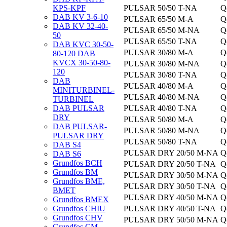
KPS-KPF
PULSAR 50/50
T-NA
Q
DAB KV 3-6-10
PULSAR 65/50
M-A
Q
DAB KV 32-40-
PULSAR 65/50
M-NA
Q
50
PULSAR 65/50
T-NA
Q
DAB KVC 30-50-
PULSAR 30/80
M-A
Q
80-120 DAB
KVCX 30-50-80-
PULSAR 30/80
M-NA
Q
120
PULSAR 30/80
T-NA
Q
DAB
PULSAR 40/80
M-A
Q
MINITURBINEL-
PULSAR 40/80
M-NA
Q
TURBINEL
DAB PULSAR
PULSAR 40/80
T-NA
Q
DRY
PULSAR 50/80
M-A
Q
DAB PULSAR-
PULSAR 50/80
M-NA
Q
PULSAR DRY
PULSAR 50/80
T-NA
Q
DAB S4
PULSAR DRY 20/50
M-NA
Q
DAB S6
Grundfos BCH
PULSAR DRY 20/50
T-NA
Q
Grundfos BM
PULSAR DRY 30/50
M-NA
Q
Grundfos BME,
PULSAR DRY 30/50
T-NA
Q
BMET
PULSAR DRY 40/50
M-NA
Q
Grundfos BMEX
Grundfos CHIU
PULSAR DRY 40/50
T-NA
Q
Grundfos CHV
PULSAR DRY 50/50
M-NA
Q
Grundfos CM