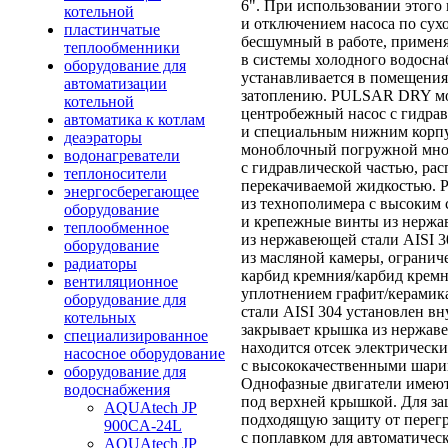
6". При использовании этого
котельной
и отключением насоса по су
пластинчатые
бесшумный в работе, применя
теплообменники
в системы холодного водосна
оборудование для
устанавливается в помещени
автоматизации
затоплению. PULSAR DRY м
котельной
центробежный насос с гидрав
автоматика к котлам
и специальным нижним корп
деаэраторы
моноблочный погружной мно
водонагреватели
с гидравлической частью, ра
теплоносители
перекачиваемой жидкостью. Р
энергосберегающее
из технополимера с высоким 
оборудование
и крепежные винты из нержа
теплообменное
из нержавеющей стали AISI 3
оборудование
из масляной камеры, огранич
радиаторы
карбид кремния/карбид кремн
вентиляционное
уплотнением графит/керамика
оборудование для
стали AISI 304 установлен вн
котельных
закрывает крышка из нержаве
специализированное
находится отсек электрическ
насосное оборудование
с высококачественными шар
оборудование для
Однофазные двигатели имеют
водоснабжения
под верхней крышкой. Для за
AQUAtech JP
подходящую защиту от перегр
900CA-24L
с поплавком для автоматическ
AQUAtech JP