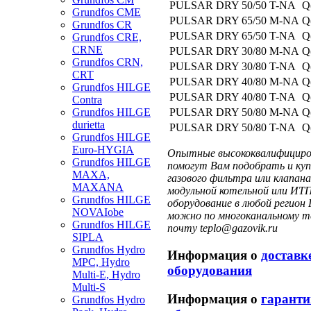
PULSAR DRY 50/50
T-NA
Q
Grundfos CME
PULSAR DRY 65/50
M-NA
Q
Grundfos CR
PULSAR DRY 65/50
T-NA
Q
Grundfos CRE,
CRNE
PULSAR DRY 30/80
M-NA
Q
Grundfos CRN,
PULSAR DRY 30/80
T-NA
Q
CRT
PULSAR DRY 40/80
M-NA
Q
Grundfos HILGE
PULSAR DRY 40/80
T-NA
Q
Contra
Grundfos HILGE
PULSAR DRY 50/80
M-NA
Q
durietta
PULSAR DRY 50/80
T-NA
Q
Grundfos HILGE
Euro-HYGIA
Опытные высококвалифициров
Grundfos HILGE
помогут Вам подобрать и куп
MAXA,
газового фильтра или клапа
MAXANA
модульной котельной или ИТП
Grundfos HILGE
оборудование в любой регион 
NOVAIobe
можно по многоканальному те
Grundfos HILGE
почту teplo@gazovik.ru
SIPLA
Grundfos Hydro
Информация о
доставк
MPC, Hydro
оборудования
Multi-E, Hydro
Multi-S
Информация о
гаранти
Grundfos Hydro