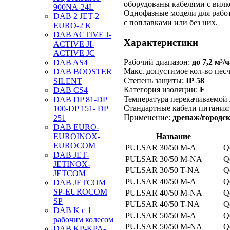
оборудованы кабелями с в
900NA-24L
Однофазные модели для работ
DAB 2 JET-2
с поплавками или без них.
EURO-2 K
DAB ACTIVE J-
Характеристики
ACTIVE JI-
ACTIVE JC
Рабочий диапазон:
до 7,2 м³/
DAB AS4
Макс. допустимое
кол-во
пес
DAB BOOSTER
Степень защиты:
IP 58
SILENT
Категория изоляции:
F
DAB CS4
Температура перекачиваемой
DAB DP 81-DP
Стандартные кабели питания
100-DP 151- DP
Применение:
дренаж/городск
251
DAB EURO-
EUROINOX-
Название
EUROCOM
PULSAR 30/50
M-A
Q
DAB JET-
PULSAR 30/50
M-NA
Q
JETINOX-
PULSAR 30/50
T-NA
Q
JETCOM
PULSAR 40/50
M-A
Q
DAB JETCOM
SP-EUROCOM
PULSAR 40/50
M-NA
Q
SP
PULSAR 40/50
T-NA
Q
DAB K с 1
PULSAR 50/50
M-A
Q
рабочим колесом
PULSAR 50/50
M-NA
Q
DAB KP-KPA-