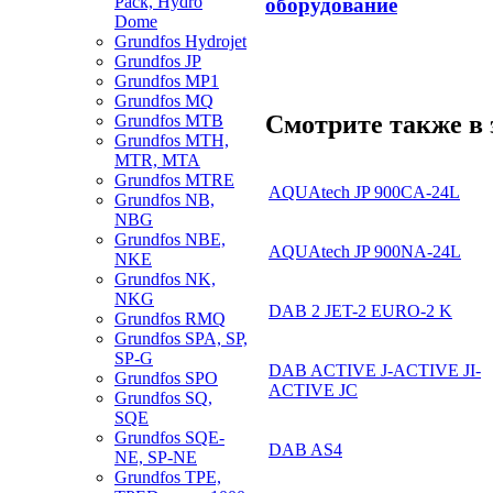
Pack, Hydro
оборудование
Dome
Grundfos Hydrojet
Grundfos JP
Grundfos MP1
Grundfos MQ
Смотрите также в 
Grundfos MTB
Grundfos MTH,
MTR, MTA
Grundfos MTRE
AQUAtech JP 900CA-24L
Grundfos NB,
NBG
Grundfos NBE,
AQUAtech JP 900NA-24L
NKE
Grundfos NK,
NKG
DAB 2 JET-2 EURO-2 K
Grundfos RMQ
Grundfos SPA, SP,
SP-G
DAB ACTIVE J-ACTIVE JI-
Grundfos SPO
ACTIVE JC
Grundfos SQ,
SQE
Grundfos SQE-
DAB AS4
NE, SP-NE
Grundfos TPE,