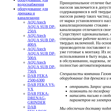
Принципиальное отличие быт
водоснабжения
насосов заключается в допус
оборудование для
содержащимися в ней тверды
дренажа и
насосов размер таких частиц 
канализации
от марки установленного насо
AQUAtech
канализационными стоками - о
AQUA SUB DP-
канализации отличаются свое
250A
Существуют одноканальные, 
AQUAtech
специальные рабочие колеса
AQUA SUB DP-
твердых включений. На осно
400A
производители поставляют и
AQUAtech
уже готовые к монтажу. Их и
AQUA SUB DP-
использования в быту воды, 
500A
в обслуживании, надежны, ле
AQUAtech
полностью автоматизированы
AQUA SUB DP-
750A
Специалисты компании Газов
DAB FEKA
оборудование для дренажа и 
2500-6300
DAB FEKA VS-
отправить Запрос цены
VX
позвонить по телефону 
DAB FEKA-
написать письмо в своб
DRENAG-
параметров на электрон
GRINDER
DAB
Мы обеспечим доставку подоб