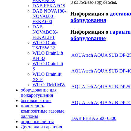
FEKABOX
и ближнего зарубежья.
DAB FEKAFOS
DAB NOVA180-
Информация о
доставк
NOVA600-
оборудования
FEKA600
DAB
Информация о
гаранти
NOVABOX-
FEKALIFT
оборудование
WILO Drain
TS/TSW 32
WILO DrainLift
AQUAtech AQUA SUB DP-2
KH 32
WILO DrainLift
S
AQUAtech AQUA SUB DP-4
WILO Drainlift
XS-F
WILO TM/TMW
AQUAtech AQUA SUB DP-5
оборудование для
пожаротушения
бытовые котлы
AQUAtech AQUA SUB DP-7
полимерно-
композитные газовые
баллоны
DAB FEKA 2500-6300
опросные листы
Доставка и гарантия