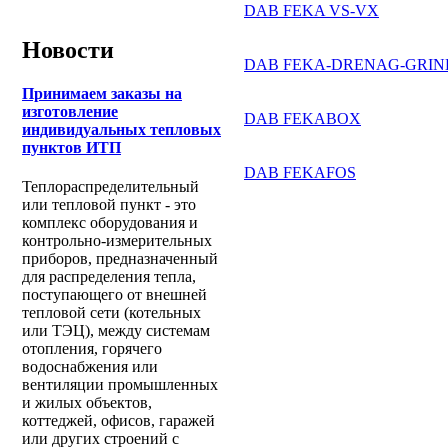
DAB FEKA VS-VX
Новости
DAB FEKA-DRENAG-GRIN
Принимаем заказы на
изготовление
DAB FEKABOX
индивидуальных тепловых
пунктов ИТП
DAB FEKAFOS
Теплораспределительный
или тепловой пункт - это
комплекс оборудования и
контрольно-измерительных
приборов, предназначенный
для распределения тепла,
поступающего от внешней
тепловой сети (котельных
или ТЭЦ), между системам
отопления, горячего
водоснабжения или
вентиляции промышленных
и жилых объектов,
коттеджей, офисов, гаражей
или других строений с