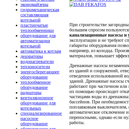
экономайзеры
гидромеханическая
составляющая
котельной
При строительстве загородны
пластинчатые
большим спросом пользуютс
теплообменники
канализационные насосы и 
оборудование для
эксплуатации и не требуют с
автоматизации
габариты оборудования позво
котельной
например, из колодца. Произ
автоматика к котлам
материалов, повышает эффект
деаэраторы
водонагреватели
Дренажные насосы незаменим
теплоносители
из зданий и сооружений, отв
энергосберегающее
отведения использованной вод
оборудование
зданий. Дренажные насосы с
теплообменное
работают при частичном или
оборудование
их помощью происходит отка
радиаторы
частицами воды из дренажных
вентиляционное
бассейнов. При необходимос
оборудование для
поплавковым выключателем, 
котельных
автоматическое отключение и
специализированное
переносными, однако если ну
насосное
работы.
оборудование
оборудование для