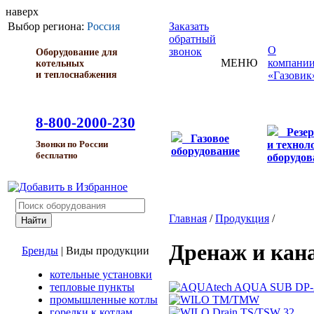
наверх
Выбор региона:
Россия
Заказать
обратный
О
звонок
Оборудование для
МЕНЮ
компани
котельных
и теплоснабжения
«Газовик
8-800-2000-230
Резе
Газовое
и технол
Звонки по России
оборудование
бесплатно
оборудов
Главная
/
Продукция
/
Дренаж и кан
Бренды
|
Виды продукции
котельные установки
тепловые пункты
промышленные котлы
горелки к котлам