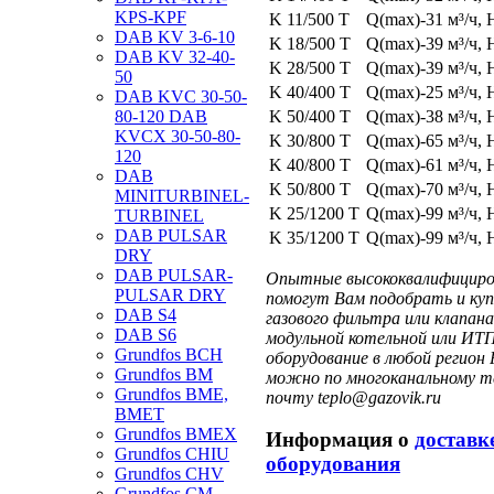
KPS-KPF
K 11/500 T
Q(max)-31 м³/ч, 
DAB KV 3-6-10
K 18/500 T
Q(max)-39 м³/ч, 
DAB KV 32-40-
K 28/500 T
Q(max)-39 м³/ч, 
50
K 40/400 T
Q(max)-25 м³/ч, 
DAB KVC 30-50-
K 50/400 T
Q(max)-38 м³/ч, 
80-120 DAB
KVCX 30-50-80-
K 30/800 T
Q(max)-65 м³/ч, 
120
K 40/800 T
Q(max)-61 м³/ч, 
DAB
K 50/800 T
Q(max)-70 м³/ч, 
MINITURBINEL-
K 25/1200 T
Q(max)-99 м³/ч, 
TURBINEL
DAB PULSAR
K 35/1200 T
Q(max)-99 м³/ч, 
DRY
DAB PULSAR-
Опытные высококвалифициров
PULSAR DRY
помогут Вам подобрать и куп
DAB S4
газового фильтра или клапа
DAB S6
модульной котельной или ИТП
Grundfos BCH
оборудование в любой регион 
Grundfos BM
можно по многоканальному те
Grundfos BME,
почту teplo@gazovik.ru
BMET
Grundfos BMEX
Информация о
доставк
Grundfos CHIU
оборудования
Grundfos CHV
Grundfos CM