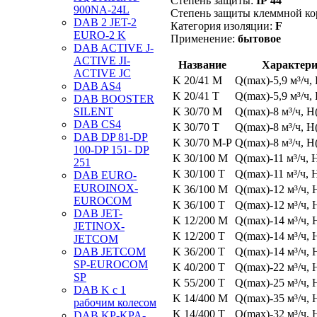
Степень защиты:
IP 44
900NA-24L
Степень защиты клеммной ко
DAB 2 JET-2
Категория изоляции:
F
EURO-2 K
Применение:
бытовое
DAB ACTIVE J-
ACTIVE JI-
Название
Характери
ACTIVE JC
K 20/41 M
Q(max)-5,9 м³/ч,
DAB AS4
K 20/41 T
Q(max)-5,9 м³/ч,
DAB BOOSTER
K 30/70 M
Q(max)-8 м³/ч, H
SILENT
DAB CS4
K 30/70 T
Q(max)-8 м³/ч, H
DAB DP 81-DP
K 30/70
M-P
Q(max)-8 м³/ч, H
100-DP 151- DP
K 30/100 M
Q(max)-11 м³/ч, 
251
K 30/100 T
Q(max)-11 м³/ч, 
DAB EURO-
EUROINOX-
K 36/100 M
Q(max)-12 м³/ч, 
EUROCOM
K 36/100 T
Q(max)-12 м³/ч, 
DAB JET-
K 12/200 M
Q(max)-14 м³/ч, 
JETINOX-
K 12/200 T
Q(max)-14 м³/ч, 
JETCOM
K 36/200 T
Q(max)-14 м³/ч, 
DAB JETCOM
SP-EUROCOM
K 40/200 T
Q(max)-22 м³/ч, 
SP
K 55/200 T
Q(max)-25 м³/ч, 
DAB K с 1
K 14/400 M
Q(max)-35 м³/ч, 
рабочим колесом
K 14/400 T
Q(max)-32 м³/ч, 
DAB KP-KPA-