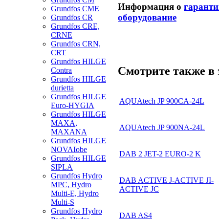
Информация о
гаранти
Grundfos CME
оборудование
Grundfos CR
Grundfos CRE,
CRNE
Grundfos CRN,
CRT
Grundfos HILGE
Смотрите также в 
Contra
Grundfos HILGE
durietta
Grundfos HILGE
AQUAtech JP 900CA-24L
Euro-HYGIA
Grundfos HILGE
MAXA,
AQUAtech JP 900NA-24L
MAXANA
Grundfos HILGE
NOVAIobe
DAB 2 JET-2 EURO-2 K
Grundfos HILGE
SIPLA
Grundfos Hydro
DAB ACTIVE J-ACTIVE JI-
MPC, Hydro
ACTIVE JC
Multi-E, Hydro
Multi-S
Grundfos Hydro
DAB AS4