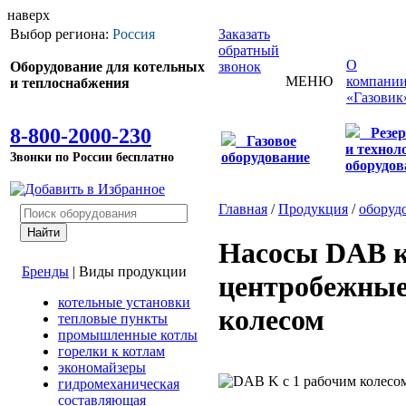
наверх
Выбор региона:
Россия
Заказать
обратный
О
Оборудование для котельных
звонок
МЕНЮ
компани
и теплоснабжения
«Газовик
8-800-2000-230
Резе
Газовое
и технол
Звонки по России бесплатно
оборудование
оборудов
Главная
/
Продукция
/
оборуд
Насосы DAB к
Бренды
|
Виды продукции
центробежные
котельные установки
колесом
тепловые пункты
промышленные котлы
горелки к котлам
экономайзеры
гидромеханическая
составляющая