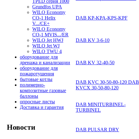
TPED серия 1000
Grundfos UPA
WILO Economy
DAB KP-KPA-KPS-KPF
CO-1 Helix
V.../CE+
WILO Economy
CO-1 MVIS.../ER
DAB KV 3-6-10
WILO Jet HWJ
WILO Jet WJ
WILO TWU 4
оборудование для
DAB KV 32-40-50
дренажа и канализации
оборудование для
пожаротушения
бытовые котлы
DAB KVC 30-50-80-120 DAB
полимерно-
KVCX 30-50-80-120
композитные газовые
баллоны
опросные листы
DAB MINITURBINEL-
Доставка и гарантия
TURBINEL
Новости
DAB PULSAR DRY