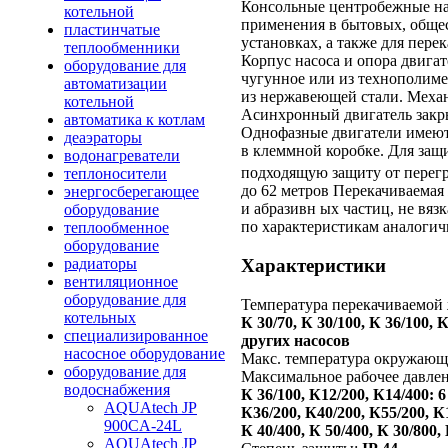
Консольные центробежные на
котельной
применения в бытовых, обще
пластинчатые
установках, а также для пер
теплообменники
Корпус насоса и опора двигат
оборудование для
чугунное или из технополимер
автоматизации
из нержавеющей стали. Меха
котельной
Асинхронный двигатель закр
автоматика к котлам
Однофазные двигатели имеют
деаэраторы
в клеммной коробке. Для защ
водонагреватели
подходящую защиту от перегру
теплоносители
до 62 метров Перекачиваемая 
энергосберегающее
и абразивн ых частиц, не вяз
оборудование
по характеристикам аналогич
теплообменное
оборудование
Характеристики
радиаторы
вентиляционное
оборудование для
Температура перекачиваемой
котельных
К 30/70, К 30/100, К 36/100, 
специализированное
других насосов
насосное оборудование
Макс. температура окружающ
оборудование для
Максимальное рабочее давле
водоснабжения
К 36/100, К12/200, К14/400: 6
AQUAtech JP
К36/200, К40/200, К55/200, К1
900CA-24L
К 40/400, К 50/400, К 30/800, 
AQUAtech JP