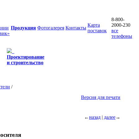
8-800-
Карта
2000-230
ании
Продукция
Фотогалерея
Контакты
поставок
все
вик»
телефоны
Проектирование
и строительство
атели
/
Версия для печати
←
назад
|
далее
→
осителя