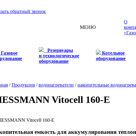
азать обратный звонок
О
МЕНЮ
комп
«Газо
Резервуары
Газовое
Котельное
и технологическое
рудование
оборудование
оборудование
вная
/
Продукция
/
водонагреватели
/
накопительные водонагрев
IESSMANN Vitocell 160-E
копительная емкость для аккумулирования теплон