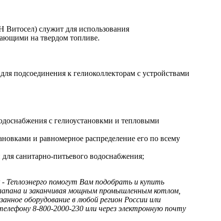
Витосел) служит для использования
отающими на твердом топливе.
для подсоединения к гелиоколлекторам с устройствами
водоснабжения с гелиоустановкми и тепловыми
ановками и равномерное распределение его по всему
й для
санитарно-питьевого
водоснабжения;
- Теплоэнерго помогут Вам подобрать и купить
 клапана и заканчивая мощным промышленным котлом,
анное оборудование в любой регион России или
елефону 8-800-2000-230 или через электронную почту