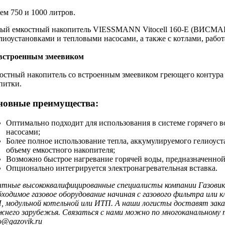
ем 750 и 1000 литров.
ый емкостный накопитель VIESSMANN Vitocell
160-E
(ВИСМАН 
елиоустановками и тепловыми насосами, а также с котлами, раб
встроенным змеевиком
остный накопитель со встроенным змеевиком греющего контура 
питки.
новные преимущества:
Оптимально подходит для использования в системе горячего 
насосами;
Более полное использование тепла, аккумулируемого гелиоуст
объему емкостного накопителя;
Возможно быстрое нагревание горячей воды, предназначенно
Опционально интегрируется электронагревательная вставка.
тные высококвалифицированные специалисты компании Газовик 
бходимое газовое оборудование начиная с газового фильтра или
, модульной котельной или ИТП. А наши логисты доставят заказ
жнего зарубежья. Связаться с нами можно по многоканальному т
o@gazovik.ru