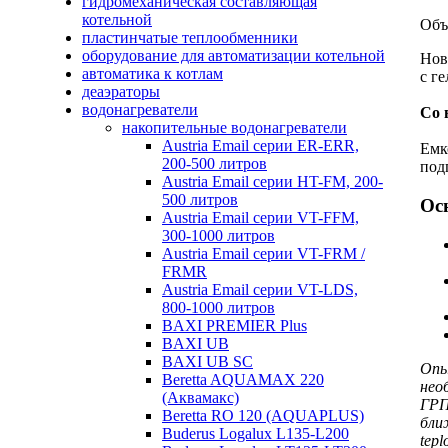
гидромеханическая составляющая
котельной
Объ
пластинчатые теплообменники
оборудование для автоматизации котельной
Нов
автоматика к котлам
с г
деаэраторы
водонагреватели
Со 
накопительные водонагреватели
Austria Email серии ER-ERR,
Емк
200-500 литров
под
Austria Email серии HT-FM, 200-
500 литров
Ос
Austria Email серии VT-FFM,
300-1000 литров
Austria Email серии VT-FRM /
FRMR
Austria Email серии VT-LDS,
800-1000 литров
BAXI PREMIER Plus
BAXI UB
BAXI UB SC
Опы
Beretta AQUAMAX 220
нео
(Аквамакс)
ГРП
Beretta RO 120 (AQUAPLUS)
бли
Buderus Logalux L135-L200
tepl