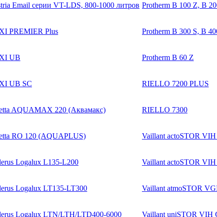
tria Email серии VT-LDS, 800-1000 литров
Protherm B 100 Z, B 20
XI PREMIER Plus
Protherm B 300 S, B 40
XI UB
Protherm B 60 Z
XI UB SC
RIELLO 7200 PLUS
etta AQUAMAX 220 (Аквамакс)
RIELLO 7300
etta RO 120 (AQUAPLUS)
Vaillant actoSTOR VIH
erus Logalux L135-L200
Vaillant actoSTOR VI
erus Logalux LT135-LT300
Vaillant atmoSTOR V
erus Logalux LTN/LTH/LTD400-6000
Vaillant uniSTOR VIH