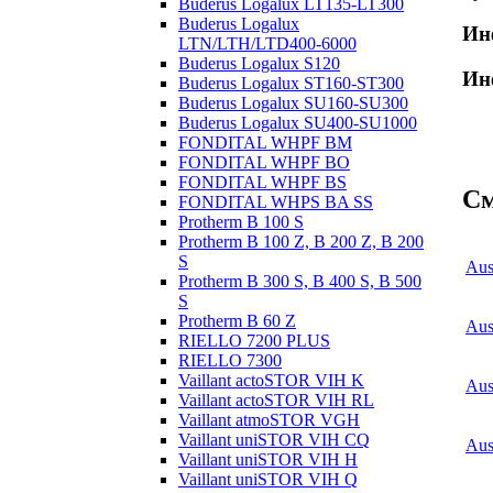
Buderus Logalux LT135-LT300
Buderus Logalux
Ин
LTN/LTH/LTD400-6000
Buderus Logalux S120
Ин
Buderus Logalux ST160-ST300
Buderus Logalux SU160-SU300
Buderus Logalux SU400-SU1000
FONDITAL WHPF BM
FONDITAL WHPF BO
FONDITAL WHPF BS
См
FONDITAL WHPS BA SS
Protherm B 100 S
Protherm B 100 Z, B 200 Z, B 200
S
Aus
Protherm B 300 S, B 400 S, B 500
S
Protherm B 60 Z
Aus
RIELLO 7200 PLUS
RIELLO 7300
Vaillant actoSTOR VIH K
Aus
Vaillant actoSTOR VIH RL
Vaillant atmoSTOR VGH
Vaillant uniSTOR VIH CQ
Aus
Vaillant uniSTOR VIH H
Vaillant uniSTOR VIH Q