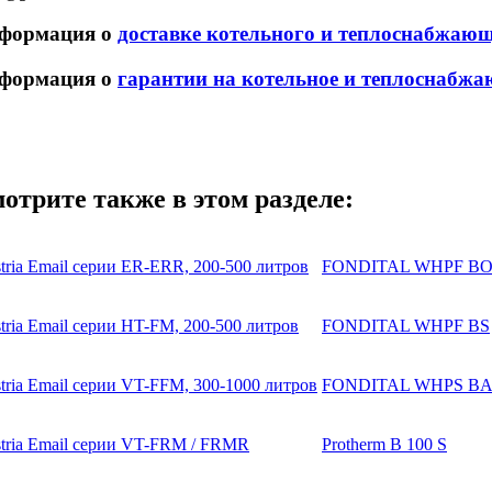
формация о
доставке котельного и теплоснабжаю
формация о
гарантии на котельное и теплоснабжа
отрите также в этом разделе:
tria Email серии ER-ERR, 200-500 литров
FONDITAL WHPF B
tria Email серии HT-FM, 200-500 литров
FONDITAL WHPF BS
tria Email серии VT-FFM, 300-1000 литров
FONDITAL WHPS BA
tria Email серии VT-FRM / FRMR
Protherm B 100 S