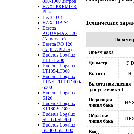
800-1000 литров
BAXI PREMIER
Plus
BAXI UB
Технические хара
BAXI UB SC
Beretta
AQUAMAX 220
(Аквамакс)
Парамет
Beretta RO 120
(AQUAPLUS)
Объем бака
Buderus Logalux
L135-L200
Диаметр
∅ 
Buderus Logalux
LT135-LT300
Высота
Н
Buderus Logalux
LTN/LTH/LTD400-
Высота помещения
6000
для установки 1
Buderus Logalux
S120
Подающая
HV
Buderus Logalux
линия бака
ST160-ST300
Buderus Logalux
Обратная
HR
SU160-SU300
линия бака
Buderus Logalux
SU400-SU1000
Вход