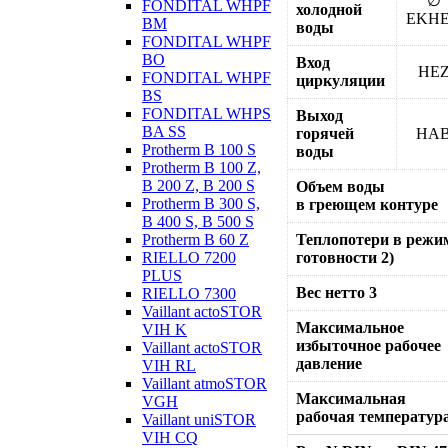
∅
FONDITAL WHPF
холодной
EKH
BM
воды
FONDITAL WHPF
BO
Вход
HE
FONDITAL WHPF
циркуляции
BS
FONDITAL WHPS
Выход
BA SS
горячей
HA
Protherm B 100 S
воды
Protherm B 100 Z,
B 200 Z, B 200 S
Объем воды
Protherm B 300 S,
в греющем контуре
B 400 S, B 500 S
Protherm B 60 Z
Теплопотери в режи
RIELLO 7200
готовности 2)
PLUS
Вес нетто 3
RIELLO 7300
Vaillant actoSTOR
Максимальное
VIH K
избыточное рабочее
Vaillant actoSTOR
давление
VIH RL
Vaillant atmoSTOR
Максимальная
VGH
рабочая температур
Vaillant uniSTOR
VIH CQ