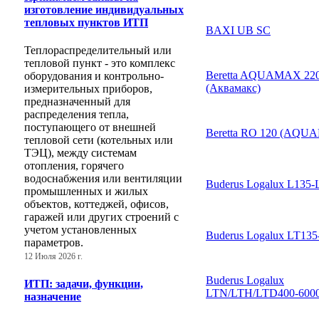
изготовление индивидуальных
тепловых пунктов ИТП
BAXI UB SC
Теплораспределительный или
тепловой пункт - это комплекс
Beretta AQUAMAX 22
оборудования и контрольно-
(Аквамакс)
измерительных приборов,
предназначенный для
распределения тепла,
поступающего от внешней
Beretta RO 120 (AQU
тепловой сети (котельных или
ТЭЦ), между системам
отопления, горячего
водоснабжения или вентиляции
Buderus Logalux L135-
промышленных и жилых
объектов, коттеджей, офисов,
гаражей или других строений с
учетом установленных
Buderus Logalux LT13
параметров.
12 Июля 2026 г.
Buderus Logalux
ИТП: задачи, функции,
LTN/LTH/LTD400-600
назначение