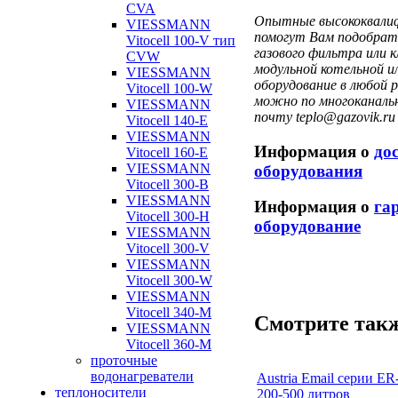
CVA
Опытные высококвалиф
VIESSMANN
помогут Вам подобрать
Vitocell 100-V тип
газового фильтра или 
CVW
модульной котельной и
VIESSMANN
оборудование в любой 
Vitocell 100-W
можно по многоканальн
VIESSMANN
почту teplo@gazovik.ru
Vitocell 140-E
VIESSMANN
Информация о
до
Vitocell 160-E
VIESSMANN
оборудования
Vitocell 300-B
VIESSMANN
Информация о
га
Vitocell 300-H
оборудование
VIESSMANN
Vitocell 300-V
VIESSMANN
Vitocell 300-W
VIESSMANN
Vitocell 340-M
Смотрите такж
VIESSMANN
Vitocell 360-M
проточные
водонагреватели
Austria Email серии E
теплоносители
200-500 литров