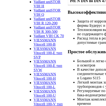
Рег. N DIN по DIN 4
Vaillant uniSTOR
VIH H
Vaillant uniSTOR
Высокоэффективна
VIH Q
Vaillant uniSTOR
Защита от корр
VIH R 120-200
фирмы Будерус и
Vaillant uniSTOR
Теплоизоляция в
VIH R 300-500
не содержащего 
Vaillant VIH CK 70
Расход тепла в р
VIESSMANN
допустимые гра
Vitocell 100-B
VIESSMANN
Простое обслужив
Vitocell 100-E тип
SVP
Большой и легко
VIESSMANN
и осмотров
Vitocell 100-E тип
В качестве допол
SVW
соединительные
VIESSMANN
и Logano S115
Vitocell 100-H
Легкий монтаж за
VIESSMANN
трубопроводов с 
Vitocell 100-L
Регулируемые по
VIESSMANN
бака-водонагрев
Vitocell 100-U
Монтаж комплект
VIESSMANN
времени
Vitocell 100-V тип