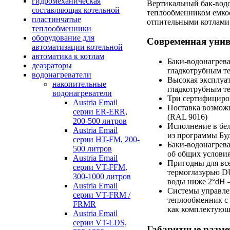
гидромеханическая
Вертикальный
бак-вод
составляющая котельной
теплообменником емкос
пластинчатые
отпительными котлами
теплообменники
оборудование для
Современная унив
автоматизации котельной
автоматика к котлам
Баки-водонагрев
деаэраторы
гладкотрубным т
водонагреватели
Высокая эксплуа
накопительные
гладкотрубным т
водонагреватели
Три сертифициров
Austria Email
Поставка возможн
серии ER-ERR,
(RAL 9016)
200-500 литров
Исполнение в бе
Austria Email
из программы Бу
серии HT-FM, 200-
Баки-водонагрев
500 литров
об общих услови
Austria Email
Пригодны для вс
серии VT-FFM,
термоглазурью 
300-1000 литров
воды ниже 2°dH 
Austria Email
Системы управлен
серии VT-FRM /
теплообменник с
FRMR
как комплектующ
Austria Email
серии VT-LDS,
Габаритные разме