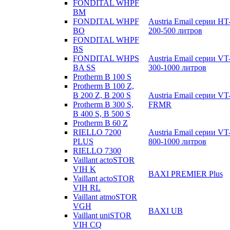
FONDITAL WHPF
BM
Austria Email серии H
FONDITAL WHPF
200-500 литров
BO
FONDITAL WHPF
BS
Austria Email серии V
FONDITAL WHPS
300-1000 литров
BA SS
Protherm B 100 S
Protherm B 100 Z,
Austria Email серии V
B 200 Z, B 200 S
FRMR
Protherm B 300 S,
B 400 S, B 500 S
Protherm B 60 Z
Austria Email серии V
RIELLO 7200
800-1000 литров
PLUS
RIELLO 7300
Vaillant actoSTOR
VIH K
BAXI PREMIER Plus
Vaillant actoSTOR
VIH RL
Vaillant atmoSTOR
VGH
BAXI UB
Vaillant uniSTOR
VIH CQ