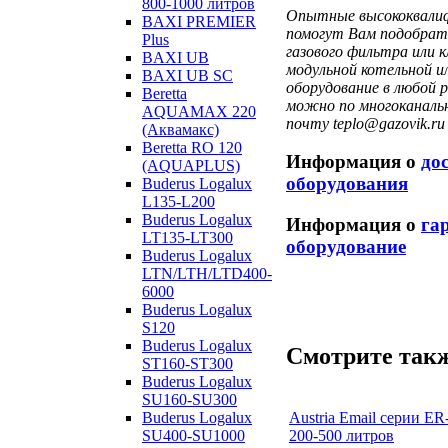
800-1000 литров
Опытные высококвалиф
BAXI PREMIER
помогут Вам подобрать
Plus
газового фильтра или 
BAXI UB
модульной котельной и
BAXI UB SC
оборудование в любой 
Beretta
можно по многоканальн
AQUAMAX 220
почту teplo@gazovik.ru
(Аквамакс)
Beretta RO 120
Информация о
до
(AQUAPLUS)
оборудования
Buderus Logalux
L135-L200
Buderus Logalux
Информация о
га
LT135-LT300
оборудование
Buderus Logalux
LTN/LTH/LTD400-
6000
Buderus Logalux
S120
Buderus Logalux
Смотрите такж
ST160-ST300
Buderus Logalux
SU160-SU300
Austria Email серии E
Buderus Logalux
200-500 литров
SU400-SU1000