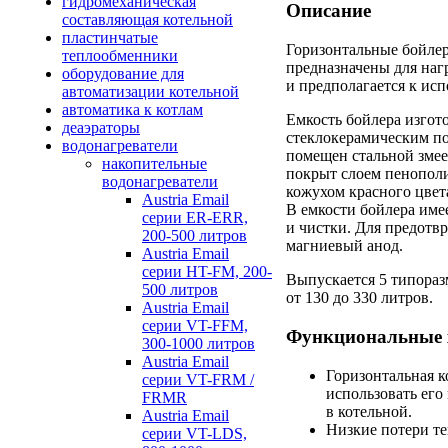
гидромеханическая
Описание
составляющая котельной
пластинчатые
Горизонтальные
бойле
теплообменники
предназначены для наг
оборудование для
и предполагается к ис
автоматизации котельной
автоматика к котлам
Емкость бойлера изгот
деаэраторы
стеклокерамическим по
водонагреватели
помещен стальной змее
накопительные
покрыт слоем пенополи
водонагреватели
кожухом красного цвет
Austria Email
В емкости бойлера име
серии ER-ERR,
и чистки. Для предотв
200-500 литров
магниевый анод.
Austria Email
серии HT-FM, 200-
Выпускается 5 типора
500 литров
от 130 до 330 литров.
Austria Email
серии VT-FFM,
Функциональные 
300-1000 литров
Austria Email
Горизонтальная к
серии VT-FRM /
использовать его
FRMR
в котельной.
Austria Email
Низкие потери те
серии VT-LDS,