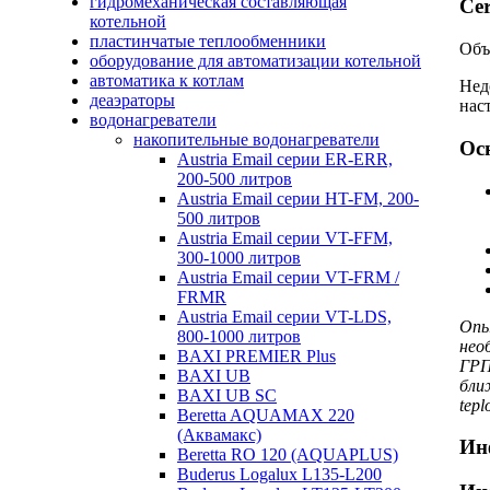
гидромеханическая составляющая
Cer
котельной
пластинчатые теплообменники
Объ
оборудование для автоматизации котельной
автоматика к котлам
Нед
деаэраторы
нас
водонагреватели
накопительные водонагреватели
Ос
Austria Email серии ER-ERR,
200-500 литров
Austria Email серии HT-FM, 200-
500 литров
Austria Email серии VT-FFM,
300-1000 литров
Austria Email серии VT-FRM /
FRMR
Austria Email серии VT-LDS,
Опы
800-1000 литров
нео
BAXI PREMIER Plus
ГРП
BAXI UB
бли
BAXI UB SC
tepl
Beretta AQUAMAX 220
(Аквамакс)
Ин
Beretta RO 120 (AQUAPLUS)
Buderus Logalux L135-L200