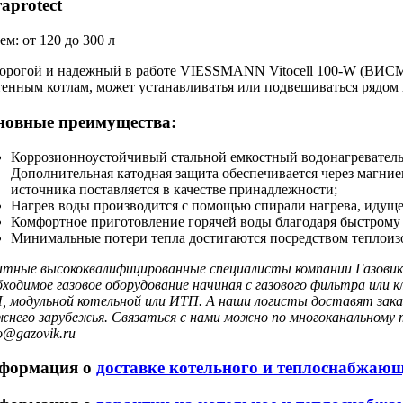
aprotect
ем: от 120 до 300 л
орогой и надежный в работе VIESSMANN Vitocell
100-W
(ВИСМА
тенным котлам, может устанавливатья или подвешиваться рядом 
новные преимущества:
Коррозионноустойчивый стальной емкостный водонагреватель 
Дополнительная катодная защита обеспечивается через магние
источника поставляется в качестве принадлежности;
Нагрев воды производится с помощью спирали нагрева, идущей
Комфортное приготовление горячей воды благодаря быстрому 
Минимальные потери тепла достигаются посредством теплоиз
тные высококвалифицированные специалисты компании Газовик 
бходимое газовое оборудование начиная с газового фильтра или
, модульной котельной или ИТП. А наши логисты доставят заказ
жнего зарубежья. Связаться с нами можно по многоканальному т
o@gazovik.ru
формация о
доставке котельного и теплоснабжаю