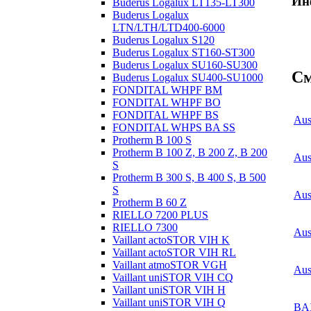
Ин
Buderus Logalux LT135-LT300
Buderus Logalux
LTN/LTH/LTD400-6000
Buderus Logalux S120
Buderus Logalux ST160-ST300
Buderus Logalux SU160-SU300
См
Buderus Logalux SU400-SU1000
FONDITAL WHPF BM
FONDITAL WHPF BO
FONDITAL WHPF BS
Aus
FONDITAL WHPS BA SS
Protherm B 100 S
Protherm B 100 Z, B 200 Z, B 200
Aus
S
Protherm B 300 S, B 400 S, B 500
S
Aus
Protherm B 60 Z
RIELLO 7200 PLUS
RIELLO 7300
Aus
Vaillant actoSTOR VIH K
Vaillant actoSTOR VIH RL
Vaillant atmoSTOR VGH
Aus
Vaillant uniSTOR VIH CQ
Vaillant uniSTOR VIH H
Vaillant uniSTOR VIH Q
BA