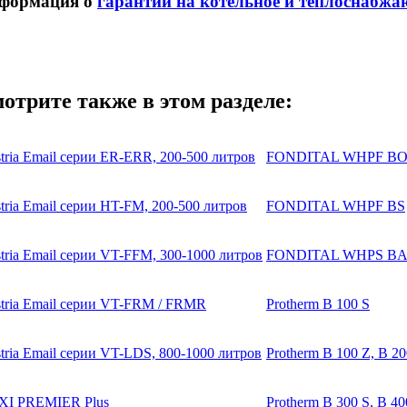
формация о
гарантии на котельное и теплоснабжа
отрите также в этом разделе:
tria Email серии ER-ERR, 200-500 литров
FONDITAL WHPF B
tria Email серии HT-FM, 200-500 литров
FONDITAL WHPF BS
tria Email серии VT-FFM, 300-1000 литров
FONDITAL WHPS BA
tria Email серии VT-FRM / FRMR
Protherm B 100 S
tria Email серии VT-LDS, 800-1000 литров
Protherm B 100 Z, B 20
XI PREMIER Plus
Protherm B 300 S, B 40