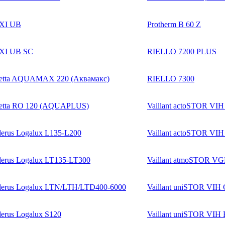
XI UB
Protherm B 60 Z
XI UB SC
RIELLO 7200 PLUS
etta AQUAMAX 220 (Аквамакс)
RIELLO 7300
etta RO 120 (AQUAPLUS)
Vaillant actoSTOR VIH
erus Logalux L135-L200
Vaillant actoSTOR VI
erus Logalux LT135-LT300
Vaillant atmoSTOR V
erus Logalux LTN/LTH/LTD400-6000
Vaillant uniSTOR VIH
erus Logalux S120
Vaillant uniSTOR VIH