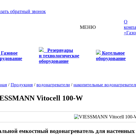
азать обратный звонок
О
МЕНЮ
комп
«Газо
Резервуары
Газовое
Котельное
и технологическое
рудование
оборудование
оборудование
вная
/
Продукция
/
водонагреватели
/
накопительные водонагревател
ESSMANN Vitocell 100-W
альной емкостный водонагреватель для настенны