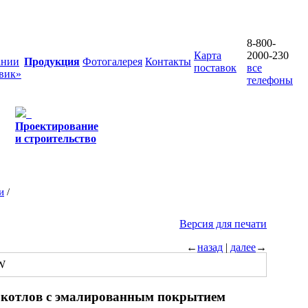
8-800-
Карта
2000-230
ании
Продукция
Фотогалерея
Контакты
поставок
все
вик»
телефоны
Проектирование
и строительство
и
/
Версия для печати
←
назад
|
далее
→
х котлов с эмалированным покрытием