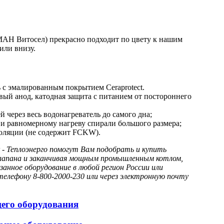
Н Витосел) прекрасно подходит по цвету к нашим
или внизу.
с эмалированным покрытием Ceraprotect.
вый анод, катодная защита с питанием от постороннего
 через весь водонагреватель до самого дна;
и равномерному нагреву спирали большого размера;
оляции (не содержит FCKW).
- Теплоэнерго помогут Вам подобрать и купить
 клапана и заканчивая мощным промышленным котлом,
анное оборудование в любой регион России или
елефону 8-800-2000-230 или через электронную почту
щего оборудования