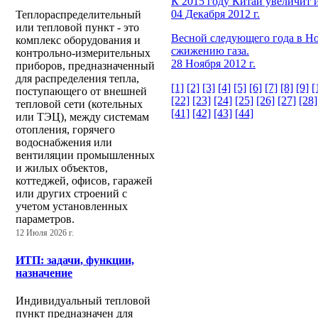
К 2015 году Китай увеличит и
04 Декабря 2012 г.
Теплораспределительный
или тепловой пункт - это
Весной следующего года в Но
комплекс оборудования и
сжижению газа.
контрольно-измерительных
28 Ноября 2012 г.
приборов, предназначенный
для распределения тепла,
[1]
[2]
[3]
[4]
[5]
[6]
[7]
[8]
[9]
[
поступающего от внешней
[22]
[23]
[24]
[25]
[26]
[27]
[28]
тепловой сети (котельных
[41]
[42]
[43]
[44]
или ТЭЦ), между системам
отопления, горячего
водоснабжения или
вентиляции промышленных
и жилых объектов,
коттеджей, офисов, гаражей
или других строений с
учетом установленных
параметров.
12 Июля 2026 г.
ИТП: задачи, функции,
назначение
Индивидуальный тепловой
пункт предназначен для