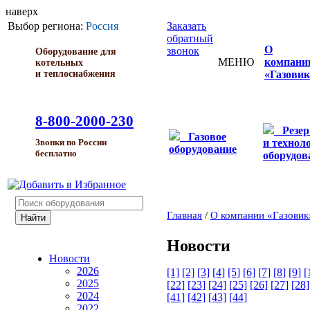
наверх
Выбор региона:
Россия
Заказать
обратный
О
звонок
Оборудование для
МЕНЮ
компани
котельных
и теплоснабжения
«Газовик
8-800-2000-230
Резе
Газовое
и технол
Звонки по России
оборудование
бесплатно
оборудов
Главная
/
О компании «Газовик
Новости
Новости
2026
[1]
[2]
[3]
[4]
[5]
[6]
[7]
[8]
[9]
[
2025
[22]
[23]
[24]
[25]
[26]
[27]
[28]
2024
[41]
[42]
[43]
[44]
2022