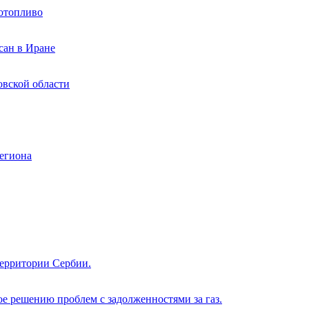
иотопливо
сан в Иране
овской области
егиона
территории Сербии.
е решению проблем с задолженностями за газ.