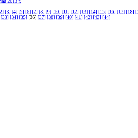
ая 2013 г.
2]
[3]
[4]
[5]
[6]
[7]
[8]
[9]
[10]
[11]
[12]
[13]
[14]
[15]
[16]
[17]
[18]
[
[33]
[34]
[35]
[36]
[37]
[38]
[39]
[40]
[41]
[42]
[43]
[44]