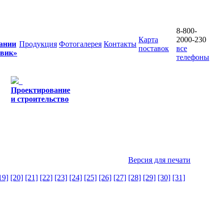
8-800-
Карта
2000-230
ании
Продукция
Фотогалерея
Контакты
поставок
все
овик»
телефоны
Проектирование
и строительство
Версия для печати
19]
[20]
[21]
[22]
[23]
[24]
[25]
[26]
[27]
[28]
[29]
[30]
[31]