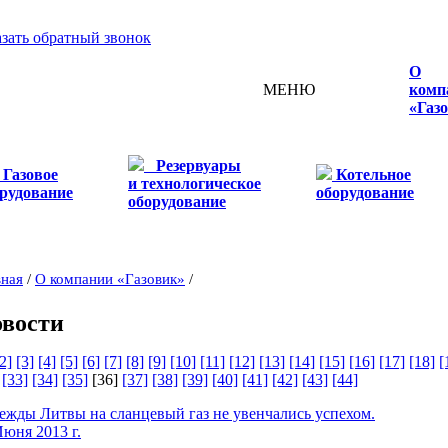
азать обратный звонок
О
МЕНЮ
комп
«Газ
Резервуары
Газовое
Котельное
и технологическое
рудование
оборудование
оборудование
вная
/
О компании «Газовик»
/
вости
2]
[3]
[4]
[5]
[6]
[7]
[8]
[9]
[10]
[11]
[12]
[13]
[14]
[15]
[16]
[17]
[18]
[
[33]
[34]
[35]
[36]
[37]
[38]
[39]
[40]
[41]
[42]
[43]
[44]
ежды Литвы на сланцевый газ не увенчались успехом.
Июня 2013 г.