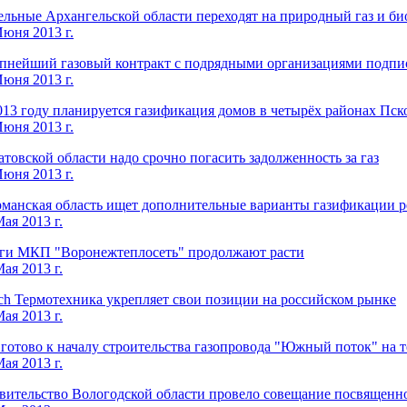
ельные Архангельской области переходят на природный газ и б
Июня 2013 г.
пнейший газовый контракт с подрядными организациями подпи
Июня 2013 г.
013 году планируется газификация домов в четырёх районах Пск
Июня 2013 г.
атовской области надо срочно погасить задолженность за газ
Июня 2013 г.
манская область ищет дополнительные варианты газификации р
ая 2013 г.
ги МКП "Воронежтеплосеть" продолжают расти
ая 2013 г.
ch Термотехника укрепляет свои позиции на российском рынке
ая 2013 г.
 готово к началу строительства газопровода "Южный поток" на 
ая 2013 г.
вительство Вологодской области провело совещание посвященно