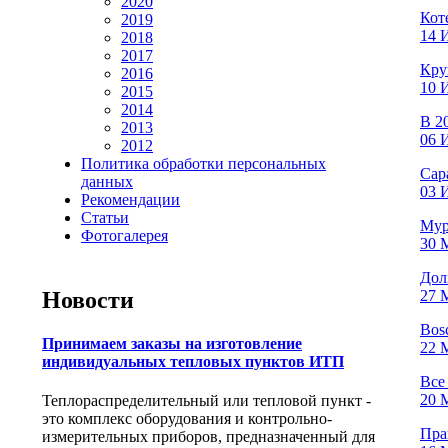
2020
Кот
2019
14 
2018
2017
Кру
2016
10 
2015
2014
В 2
2013
06 
2012
Политика обработки персональных
Сар
данных
03 
Рекомендации
Статьи
Мур
Фотогалерея
30 М
Дол
27 М
Новости
Bos
Принимаем заказы на изготовление
22 М
индивидуальных тепловых пунктов ИТП
Все
20 М
Теплораспределительный или тепловой пункт -
это комплекс оборудования и контрольно-
Пра
измерительных приборов, предназначенный для