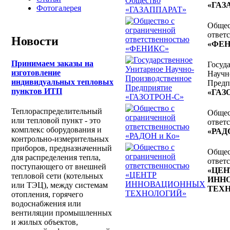
«ГАЗ
Фотогалерея
Общес
ответ
Новости
«ФЕ
Принимаем заказы на
Госуд
изготовление
Научн
индивидуальных тепловых
Предп
пунктов ИТП
«ГАЗ
Теплораспределительный
Общес
или тепловой пункт - это
ответ
комплекс оборудования и
«РАД
контрольно-измерительных
приборов, предназначенный
Общес
для распределения тепла,
ответ
поступающего от внешней
«ЦЕН
тепловой сети (котельных
ИНН
или ТЭЦ), между системам
ТЕХ
отопления, горячего
водоснабжения или
вентиляции промышленных
и жилых объектов,