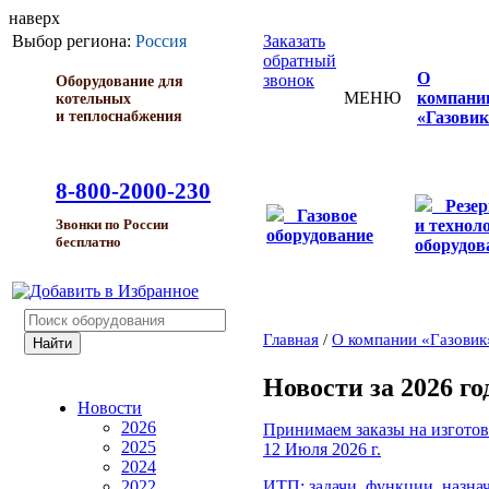
наверх
Выбор региона:
Россия
Заказать
обратный
О
звонок
Оборудование для
МЕНЮ
компани
котельных
и теплоснабжения
«Газовик
8-800-2000-230
Резе
Газовое
и технол
Звонки по России
оборудование
бесплатно
оборудов
Главная
/
О компании «Газовик
Новости за 2026 го
Новости
2026
Принимаем заказы на изгото
2025
12 Июля 2026 г.
2024
ИТП: задачи, функции, назна
2022