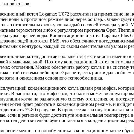
х типов котлов.
векционный котел Logamax U072 рассчитан на применение на н
ячей воды в проточном режиме либо через бойлер. Однако будет 
колько отопительных контуров каждый со своей температурой. 
натным термостатом либо с регулятором протокола Open Therm д
пературы горячей воды. Конденсационный котел Logamax Plus GB
держивающей протокол EMS, что обеспечивает погодозависимый 
пительных контуров, каждый со своим смесительным узлом и ре
векционный котел достигает большей эффективности именно в 
зкой к максимальной. Поэтому конвекционный котел оптимальн
темах отопления. Можно обеспечить работу котла и на систему т
таже этой системы либо при её расчете, есть риск в дальнейшем
денсата и окислением основного теплообменника.
ксплуатацией конденсационного котла связан ряд мифов, которы
ники. В частности, это миф о том, что котел может эксплуатирова
плуатации котла на радиаторную систему отопления, он потеряет
мени котел будет работать в конденсационном режиме, и выйдет и
ет достигать 75-80 градусов. В процессе же эксплуатации такая т
чае, если в регионе будет достигнута минимальная температура 
она котел действительно будет оставаться в конденсационном ре
менение медного теплообменника в конвекционном котле обусл