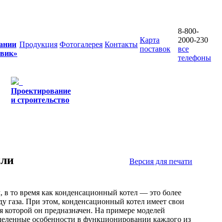
8-800-
Карта
2000-230
ании
Продукция
Фотогалерея
Контакты
поставок
все
овик»
телефоны
Проектирование
и строительство
или
Версия для печати
в то время как конденсационный котел — это более
у газа. При этом, конденсационный котел имеет свои
я которой он предназначен. На примере моделей
деленные особенности в функционировании каждого из