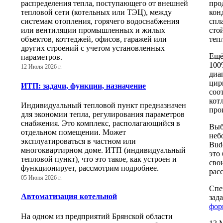
про
распределения тепла, поступающего от внешней
кон
тепловой сети (котельных или ТЭЦ), между
спл
системам отопления, горячего водоснабжения
сто
или вентиляции промышленных и жилых
теп
объектов, коттеджей, офисов, гаражей или
других строений с учетом установленных
Ещё
параметров.
100
12 Июля 2026 г.
диа
цир
ИТП: задачи, функции, назначение
соо
кот
Индивидуальный тепловой пункт предназначен
про
для экономии тепла, регулирования параметров
снабжения. Это комплекс, располагающийся в
Выб
отдельном помещении. Может
неб
эксплуатироваться в частном или
Bud
многоквартирном доме. ИТП (индивидуальный
это
тепловой пункт), что это такое, как устроен и
сво
функционирует, рассмотрим подробнее.
рас
05 Июня 2026 г.
Спе
Автоматизация котельной
зад
фор
На одном из предприятий Брянской области