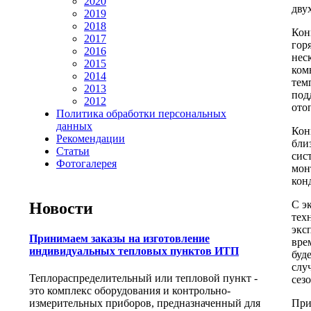
2020
дву
2019
2018
Кон
2017
гор
2016
нес
2015
ком
2014
тем
2013
под
2012
ото
Политика обработки персональных
данных
Кон
Рекомендации
бли
Статьи
сис
Фотогалерея
мон
кон
С э
Новости
тех
экс
Принимаем заказы на изготовление
вре
индивидуальных тепловых пунктов ИТП
буд
слу
Теплораспределительный или тепловой пункт -
сез
это комплекс оборудования и контрольно-
При
измерительных приборов, предназначенный для