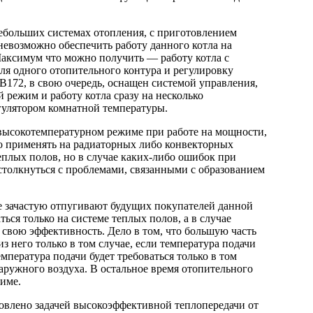
ебольших системах отопления, с приготовлением
невозможно обеспечить работу данного котла на
Максимум что можно получить — работу котла с
ля одного отопительного контура и регулировку
172, в свою очередь, оснащен системой управления,
режим и работу котла сразу на несколько
гулятором комнатной температуры.
высокотемпературном режиме при работе на мощности,
о применять на радиаторных либо конвекторных
еплых полов, но в случае каких-либо ошибок при
 столкнуться с проблемами, связанными с образованием
е зачастую отпугивают будущих покупателей данной
ться только на системе теплых полов, а в случае
 свою эффективность. Дело в том, что большую часть
з него только в том случае, если температура подачи
емпература подачи будет требоваться только в том
наружного воздуха. В остальное время отопительного
жиме.
овлено задачей высокоэффективной теплопередачи от