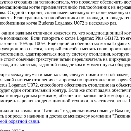
дуктов сгорания на теплоноситель, что позволяет обеспечить до
денсационном котле применяется либо теплообменник из нержа
ава. С одной стороны, сплав имеет меньшую теплопередающую сп
йкость. Если сравнить теплообменники по площади, площадь т
лообменника котла Buderus Logamax U072 в несколько раз.
 одним важным отличием является то, что конденсационный коте
% номинально. Если говорить о котле Logamax Plus GB172, то е
пазоне от 10% до 100%. Ещё одной особенностью котла Logamax 
куляционного насоса, который способен менять свою производит
тветственно, адаптироваться под ту систему отопления, которую
ле стоит обычный трехступенчатый переключатель на циркуляцио
изводительностью, заданной наладчиком в момент пуска оборудо
ирая между двумя типами котлов, следует помнить о той задаче,
ольшой системе отопления с запросом по приготовлению горячей
erus Logamax U072, способного обеспечить отопление на объекте
 будет один отопительный контур. Если же стоит задача обеспечи
им температурным режимом, обеспечить наивысший комфорт и д
смотреть вариант конденсационной техники, в частности, котла 
циалисты компании "Газовик" c удовольствием помогут Вам по
ать вопросы о наличии и доставке менеджеру компании "Газовик
мой обратной связи
.