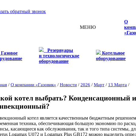
азать обратный звонок
О
МЕНЮ
комп
«Газ
Резервуары
Газовое
Котельное
и технологическое
рудование
оборудование
оборудование
вная
/
О компании «Газовик»
/
Новости
/
2026
/
Март
/
13 Марта
/
кой котел выбрать? Конденсационный 
нвекционный?
векционный котел является качественным бюджетным решением, 
ременная техника, обеспечивающая большую экономию по расход
нсы, касающиеся как обслуживания, так и того типа системы, дл
erus Logamax U072 и Logamax Plus GB172 можно выделить опре