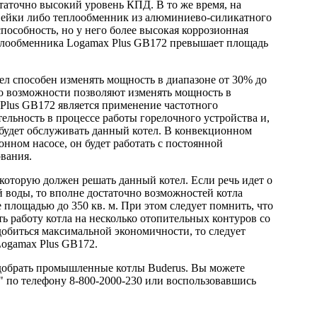
статочно высокий уровень КПД. В то же время, на
вейки либо теплообменник из алюминиево-силикатного
особность, но у него более высокая коррозионная
еплообменника Logamax Plus GB172 превышает площадь
л способен изменять мощность в диапазоне от 30% до
го возможности позволяют изменять мощность в
Plus GB172 является применение частотного
ельность в процессе работы горелочного устройства и,
 будет обслуживать данный котел. В конвекционном
нном насосе, он будет работать с постоянной
вания.
 которую должен решать данный котел. Если речь идет о
 воды, то вполне достаточно возможностей котла
 площадью до 350 кв. м. При этом следует помнить, что
ть работу котла на несколько отопительных контуров со
обиться максимальной экономичности, то следует
Logamax Plus GB172.
добрать промышленные котлы Buderus. Вы можете
" по телефону 8-800-2000-230 или воспользовавшись