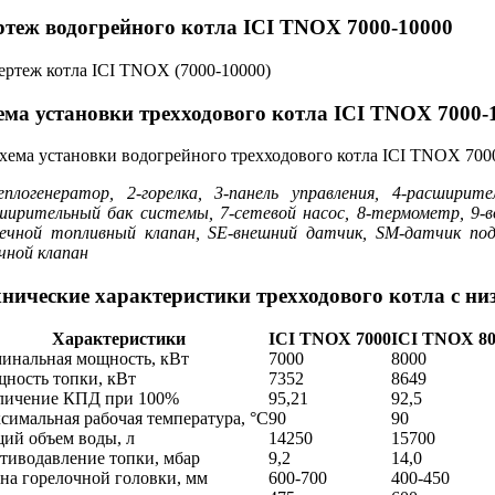
ртеж водогрейного котла ICI TNOX 7000-10000
ема установки трехходового котла ICI TNOX 7000-
еплогенератор, 2-горелка, 3-панель управления, 4-расширит
ширительный бак системы, 7-сетевой насос, 8-термометр, 9-во
ечной топливный клапан, SE-внешний датчик, SM-датчик под
чной клапан
хнические характеристики трехходового котла c н
Характеристики
ICI TNOX 7000
ICI TNOX 80
инальная мощность, кВт
7000
8000
ность топки, кВт
7352
8649
личение КПД при 100%
95,21
92,5
симальная рабочая температура, °C
90
90
ий объем воды, л
14250
15700
тиводавление топки, мбар
9,2
14,0
на горелочной головки, мм
600-700
400-450