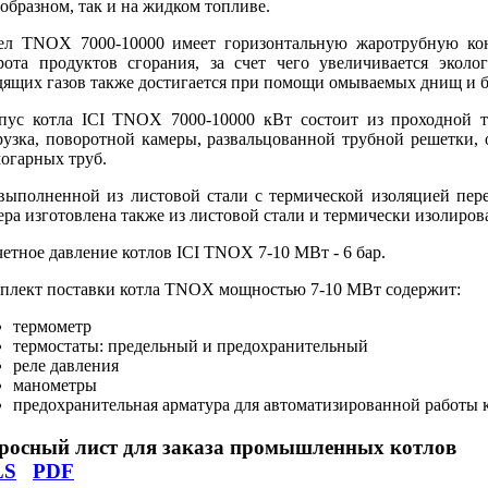
ообразном, так и на жидком топливе.
ел TNOX 7000-10000 имеет горизонтальную жаротрубную ко
рота продуктов сгорания, за счет чего увеличивается эколо
дящих газов также достигается при помощи омываемых днищ и 
пус котла ICI TNOX 7000-10000 кВт состоит из проходной то
рузка, поворотной камеры, развальцованной трубной решетки, 
огарных труб.
выполненной из листовой стали с термической изоляцией пере
ера изготовлена также из листовой стали и термически изолиров
четное давление котлов ICI TNOX 7-10 МВт - 6 бар.
плект поставки котла TNOX мощностью 7-10 МВт содержит:
термометр
термостаты: предельный и предохранительный
реле давления
манометры
предохранительная арматура для автоматизированной работы 
росный лист для заказа промышленных котлов
LS
PDF