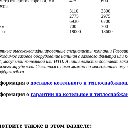
метр отверстия горелки, мм
475
600
меры
3110
3300
2775
2975
6930
6700
 мм
700
700
 кг
18000
18600
тные высококвалифицированные специалисты компании Газовик 
бходимое газовое оборудование начиная с газового фильтра или
, модульной котельной или ИТП. А наши логисты доставят заказ
жнего зарубежья. Связаться с нами можно по многоканальному т
o@gazovik.ru
формация о
доставке котельного и теплоснабжаю
формация о
гарантии на котельное и теплоснабжа
отрите также в этом разделе: