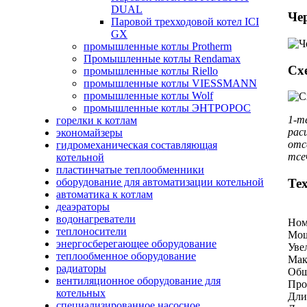
DUAL
Че
Паровой трехходовой котел ICI
GX
промышленные котлы Protherm
Промышленные котлы Rendamax
Сх
промышленные котлы Riello
промышленные котлы VIESSMANN
промышленные котлы Wolf
промышленные котлы ЭНТРОРОС
1-т
горелки к котлам
рас
экономайзеры
отс
гидромеханическая составляющая
тсе
котельной
пластинчатые теплообменники
оборудование для автоматизации котельной
Те
автоматика к котлам
деаэраторы
водонагреватели
Ном
теплоносители
Мощ
энергосберегающее оборудование
Уве
теплообменное оборудование
Мак
радиаторы
Общ
вентиляционное оборудование для
Про
котельных
Дли
специализированное насосное