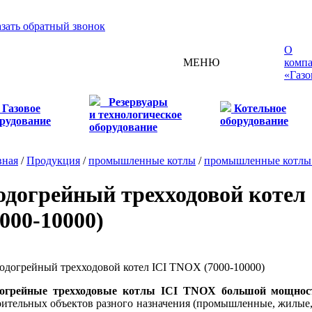
азать обратный звонок
О
МЕНЮ
комп
«Газо
Резервуары
Газовое
Котельное
и технологическое
рудование
оборудование
оборудование
вная
/
Продукция
/
промышленные котлы
/
промышленные котлы 
одогрейный трехходовой котел
7000-10000)
огрейные трехходовые котлы ICI TNOX большой мощност
оительных объектов разного назначения (промышленные, жилые, 