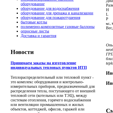
Диа
оборудование
Раз
оборудование для водоснабжения
H
оборудование для дренажа и канализации
L
оборудование для пожаротушения
P
бытовые котлы
,
ᴓc
полимерно-композитные газовые баллоны
Вес,
опросные листы
Доставка и гарантия
Опы
нео
Новости
ГРП
бли
Принимаем заказы на изготовление
tepl
индивидуальных тепловых пунктов ИТП
Ин
Теплораспределительный или тепловой пункт -
это комплекс оборудования и контрольно-
Ин
измерительных приборов, предназначенный для
распределения тепла, поступающего от внешней
тепловой сети (котельных или ТЭЦ), между
системам отопления, горячего водоснабжения
или вентиляции промышленных и жилых
объектов, коттеджей, офисов, гаражей или
См