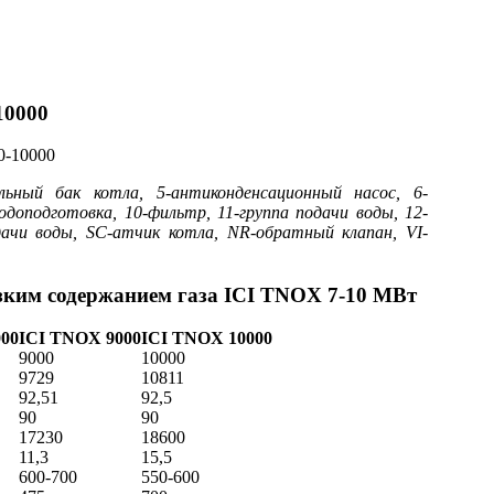
10000
ельный бак котла, 5-антиконденсационный насос, 6-
доподготовка, 10-фильтр, 11-группа подачи воды, 12-
ачи воды, SC-атчик котла, NR-обратный клапан, VI-
изким содержанием газа ICI TNOX 7-10 МВт
00
ICI TNOX 9000
ICI TNOX 10000
9000
10000
9729
10811
92,51
92,5
90
90
17230
18600
11,3
15,5
600-700
550-600