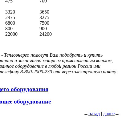
475
700
3320
3650
2975
3275
6800
7500
800
900
22000
24200
- Теплоэнерго помогут Вам подобрать и купить
 клапана и заканчивая мощным промышленным котлом,
анное оборудование в любой регион России или
елефону 8-800-2000-230 или через электронную почту
щего оборудования
ющее оборудование
←
назад
|
далее
→