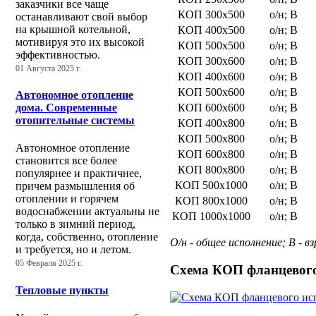
заказчики все чаще
КОП 300х500
о/н; В
останавливают свой выбор
на крышной котельной,
КОП 400х500
о/н; В
мотивируя это их высокой
КОП 500х500
о/н; В
эффективностью.
КОП 300х600
о/н; В
01 Августа 2025 г.
КОП 400х600
о/н; В
КОП 500х600
о/н; В
Автономное отопление
дома. Современные
КОП 600х600
о/н; В
отопительные системы
КОП 400х800
о/н; В
КОП 500х800
о/н; В
Автономное отопление
КОП 600х800
о/н; В
становится все более
КОП 800х800
о/н; В
популярнее и практичнее,
КОП 500х1000
о/н; В
причем размышления об
отоплении и горячем
КОП 800х1000
о/н; В
водоснабжении актуальны не
КОП 1000х1000
о/н; В
только в зимний период,
когда, собственно, отопление
О/н - общее исполнение; В - 
и требуется, но и летом.
05 Февраля 2025 г.
Схема КОП фланцевого
Тепловые пункты