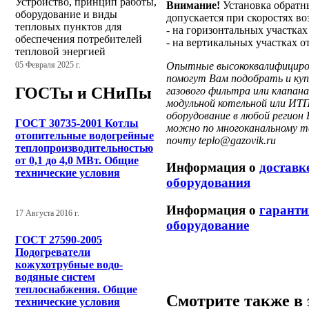
Устройство, принцип работы,
Внимание!
Установка обратн
оборудование и виды
допускается при скоростях во
тепловых пунктов для
- на горизонтальных участках 
обеспечения потребителей
- на вертикальных участках от
тепловой энергией
Опытные высококвалифициров
05 Февраля 2025 г.
помогут Вам подобрать и куп
ГОСТы и СНиПы
газового фильтра или клапа
модульной котельной или ИТП
оборудование в любой регион 
ГОСТ 30735-2001 Котлы
можно по многоканальному те
отопительные водогрейные
почту teplo@gazovik.ru
теплопроизводительностью
от 0,1 до 4,0 МВт. Общие
Информация о
доставк
технические условия
оборудования
Информация о
гаранти
17 Августа 2016 г.
оборудование
ГОСТ 27590-2005
Подогреватели
кожухотрубные водо-
водяные систем
теплоснабжения. Общие
Смотрите также в 
технические условия