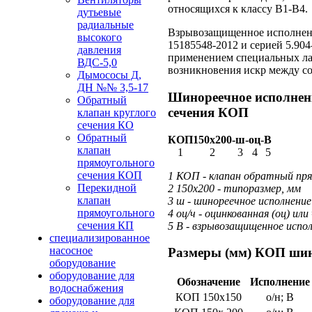
относящихся к классу В1-В4.
дутьевые
радиальные
Взрывозащищенное исполнение
высокого
15185548-2012 и серией 5.904
давления
применением специальных л
ВДС-5,0
возникновения искр между с
Дымососы Д,
ДН №№ 3,5-17
Шинореечное исполнен
Обратный
сечения КОП
клапан круглого
сечения КО
Обратный
КОП
150х200
-
ш
-
оц
-
В
клапан
1
2
3
4
5
прямоугольного
сечения КОП
1 КОП - клапан обратный пря
Перекидной
2 150х200 - типоразмер, мм
клапан
3 ш - шинореечное исполнение
прямоугольного
4 оц/ч - оцинкованная (оц) или
сечения КП
5 В - взрывозащищенное испол
специализированное
насосное
Размеры (мм) КОП шин
оборудование
оборудование для
Обозначение
Исполнение
водоснабжения
КОП 150х150
о/н; В
оборудование для