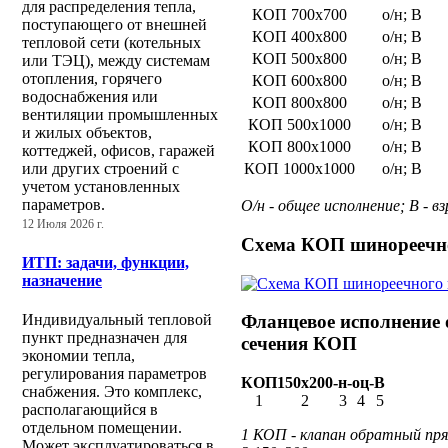
для распределения тепла,
КОП 700х700
о/н; В
поступающего от внешней
КОП 400х800
о/н; В
тепловой сети (котельных
КОП 500х800
о/н; В
или ТЭЦ), между системам
отопления, горячего
КОП 600х800
о/н; В
водоснабжения или
КОП 800х800
о/н; В
вентиляции промышленных
КОП 500х1000
о/н; В
и жилых объектов,
КОП 800х1000
о/н; В
коттеджей, офисов, гаражей
КОП 1000х1000
о/н; В
или других строений с
учетом установленных
параметров.
О/н - общее исполнение; В - 
12 Июля 2026 г.
Схема КОП шинореечн
ИТП: задачи, функции,
назначение
Индивидуальный тепловой
Фланцевое исполнение 
пункт предназначен для
сечения КОП
экономии тепла,
регулирования параметров
КОП
150х200
-
н
-
оц
-
В
снабжения. Это комплекс,
1
2
3
4
5
располагающийся в
отдельном помещении.
1 КОП - клапан обратный пря
Может эксплуатироваться в