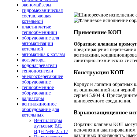
экономайзеры
гидромеханическая
составляющая
котельной
пластинчатые
Применение КОП
теплообменники
оборудование для
автоматизации
Обратные клапаны прямоуг
котельной
предотвращения перетекания 
автоматика к котлам
вентиляции, кондиционирован
деаэраторы
санитарно-технических систе
водонагреватели
теплоносители
Конструкция КОП
энергосберегающее
оборудование
Корпус и лопатки обратных 
теплообменное
из оцинкованной или черной 
оборудование
серией 5.904-4. Присоединит
радиаторы
шинореечного соединения.
вентиляционное
оборудование для
Взрывозащищенное ис
котельных
Вентиляторы
Обратны клапаны КОП могут
дутьевые ВД,
исполнении адаптированном 
ВДН №№ 2,5-17
различных производств, име
Вентиляторы