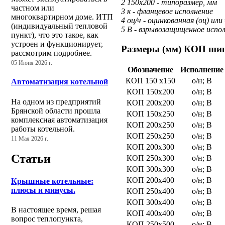
2 150х200 - типоразмер, мм
частном или
3 к - фланцевое исполнение
многоквартирном доме. ИТП
4 оц/ч - оцинкованная (оц) или
(индивидуальный тепловой
5 В - взрывозащищенное испол
пункт), что это такое, как
устроен и функционирует,
Размеры (мм) КОП шин
рассмотрим подробнее.
05 Июня 2026 г.
Обозначение
Исполнение
КОП 150 х150
о/н; В
Автоматизация котельной
КОП 150х200
о/н; В
На одном из предприятий
КОП 200х200
о/н; В
Брянской области прошла
КОП 150х250
о/н; В
комплексная автоматизация
КОП 200х250
о/н; В
работы котельной.
КОП 250х250
о/н; В
11 Мая 2026 г.
КОП 200х300
о/н; В
Статьи
КОП 250х300
о/н; В
КОП 300х300
о/н; В
КОП 200х400
о/н; В
Крышные котельные:
плюсы и минусы.
КОП 250х400
о/н; В
КОП 300х400
о/н; В
В настоящее время, решая
КОП 400х400
о/н; В
вопрос теплопункта,
КОП 250х500
о/н; В