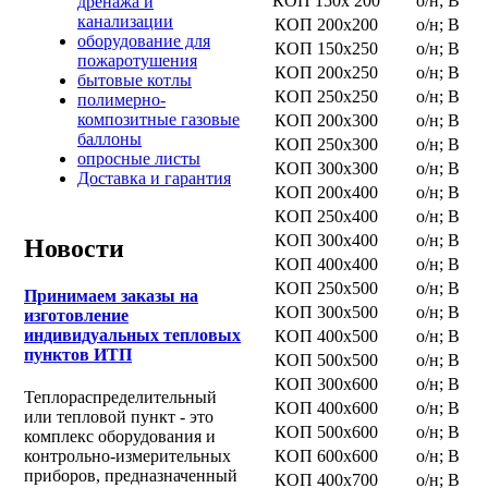
КОП 150х 200
о/н; В
дренажа и
канализации
КОП 200х200
о/н; В
оборудование для
КОП 150х250
о/н; В
пожаротушения
КОП 200х250
о/н; В
бытовые котлы
КОП 250х250
о/н; В
полимерно-
композитные газовые
КОП 200х300
о/н; В
баллоны
КОП 250х300
о/н; В
опросные листы
КОП 300х300
о/н; В
Доставка и гарантия
КОП 200х400
о/н; В
КОП 250х400
о/н; В
КОП 300х400
о/н; В
Новости
КОП 400х400
о/н; В
КОП 250х500
о/н; В
Принимаем заказы на
КОП 300х500
о/н; В
изготовление
индивидуальных тепловых
КОП 400х500
о/н; В
пунктов ИТП
КОП 500х500
о/н; В
КОП 300х600
о/н; В
Теплораспределительный
КОП 400х600
о/н; В
или тепловой пункт - это
КОП 500х600
о/н; В
комплекс оборудования и
КОП 600х600
о/н; В
контрольно-измерительных
приборов, предназначенный
КОП 400х700
о/н; В