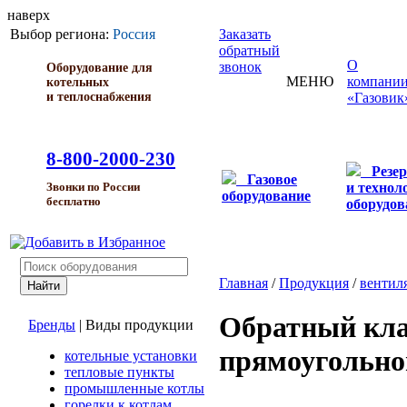
наверх
Выбор региона:
Россия
Заказать
обратный
О
звонок
Оборудование для
МЕНЮ
компани
котельных
и теплоснабжения
«Газовик
8-800-2000-230
Резе
Газовое
и технол
Звонки по России
оборудование
бесплатно
оборудов
Главная
/
Продукция
/
вентил
Обратный кл
Бренды
|
Виды продукции
прямоугольно
котельные установки
тепловые пункты
промышленные котлы
горелки к котлам