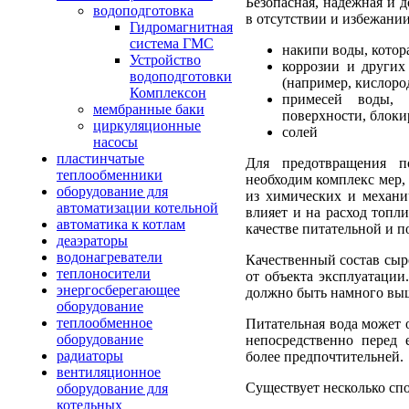
Безопасная, надежная и д
водоподготовка
в отсутствии и избежании
Гидромагнитная
система ГМС
накипи воды, котора
Устройство
коррозии и других
водоподготовки
(например, кислоро
Комплексон
примесей воды, 
мембранные баки
поверхности, блок
циркуляционные
солей
насосы
пластинчатые
Для предотвращения п
теплообменники
необходим комплекс мер,
оборудование для
из химических и механич
автоматизации котельной
влияет и на расход топл
автоматика к котлам
качестве питательной и 
деаэраторы
водонагреватели
Качественный состав сыр
теплоносители
от объекта эксплуатаци
энергосберегающее
должно быть намного вы
оборудование
теплообменное
Питательная вода может о
оборудование
непосредственно перед 
радиаторы
более предпочтительней.
вентиляционное
Существует несколько сп
оборудование для
котельных