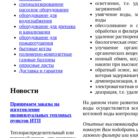
осветление, т.е. 
специализированное
загрязнений
насосное оборудование
умягчение воды, з
оборудование для
воды
водоснабжения
обессоливание и 
оборудование для дренажа
обработки и фильт
и канализации
удаление растворен
оборудование для
биологическая очис
пожаротушения
улучшение орган
бытовые котлы
органических вещес
полимерно-композитные
ионный обмен, когд
газовые баллоны
накипи при высоки
опросные листы
обратный осмос, к
Доставка и гарантия
которая задерживае
деминерализация, в
электромагнитная о
Новости
деаэрация, т.е. уда
На данном этапе развити
Принимаем заказы на
воды осуществляется все
изготовление
котловой воды контролиру
индивидуальных тепловых
пунктов ИТП
Опытные высококвалифици
помогут Вам подобрать и
Теплораспределительный или
газового фильтра или кл