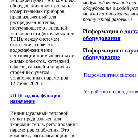
тепловой пункт - это комплекс
модульной котельной или
оборудования и контрольно-
оборудование в любой рег
измерительных приборов,
можно по многоканальном
предназначенный для
почту teplo@gazovik.ru
распределения тепла,
поступающего от внешней
Информация о
дост
тепловой сети (котельных или
оборудования
ТЭЦ), между системам
отопления, горячего
Информация о
гара
водоснабжения или
вентиляции промышленных и
оборудование
жилых объектов, коттеджей,
офисов, гаражей или других
строений с учетом
Гидромагнитная систем
установленных параметров.
12 Июля 2026 г.
Устройство водоподгото
ИТП: задачи, функции,
назначение
Индивидуальный тепловой
пункт предназначен для
экономии тепла, регулирования
параметров снабжения. Это
комплекс, располагающийся в