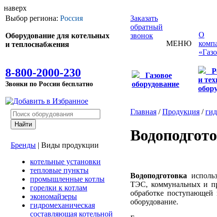
наверх
Выбор региона:
Россия
Заказать
обратный
О
Оборудование для котельных
звонок
МЕНЮ
комп
и теплоснабжения
«Газ
8-800-2000-230
Р
Газовое
и те
Звонки по России бесплатно
оборудование
обор
Главная
/
Продукция
/
гид
Водоподгот
Бренды
|
Виды продукции
котельные установки
тепловые пункты
Водоподготовка
использ
промышленные котлы
ТЭС, коммунальных и пр
горелки к котлам
обработке поступающей 
экономайзеры
оборудование.
гидромеханическая
составляющая котельной