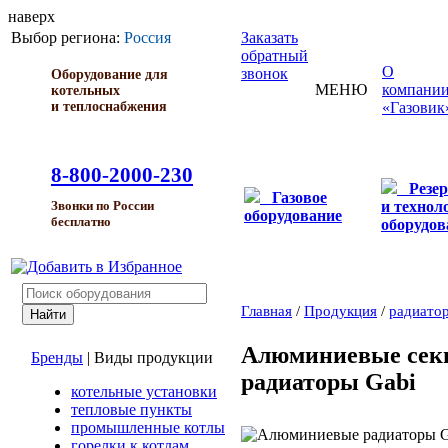
наверх
Выбор региона:
Россия
Заказать
обратный
О
звонок
Оборудование для
МЕНЮ
компани
котельных
и теплоснабжения
«Газовик
8-800-2000-230
Резе
Газовое
и технол
Звонки по России
оборудование
бесплатно
оборудов
Главная
/
Продукция
/
радиато
Алюминиевые сек
Бренды
|
Виды продукции
радиаторы Gabi
котельные установки
тепловые пункты
промышленные котлы
горелки к котлам