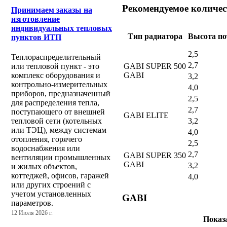
Рекомендуемое количес
Принимаем заказы на
изготовление
индивидуальных тепловых
Тип радиатора
Высота по
пунктов ИТП
2,5
Теплораспределительный
2,7
GABI SUPER 500
или тепловой пункт - это
GABI
комплекс оборудования и
3,2
контрольно-измерительных
4,0
приборов, предназначенный
2,5
для распределения тепла,
2,7
поступающего от внешней
GABI ELITE
3,2
тепловой сети (котельных
или ТЭЦ), между системам
4,0
отопления, горячего
2,5
водоснабжения или
2,7
GABI SUPER 350
вентиляции промышленных
GABI
3,2
и жилых объектов,
коттеджей, офисов, гаражей
4,0
или других строений с
учетом установленных
GABI
параметров.
12 Июля 2026 г.
Показ