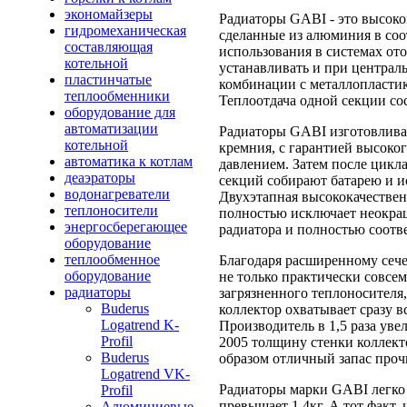
экономайзеры
Радиаторы GABI - это высок
гидромеханическая
сделанные из алюминия в соо
составляющая
использования в системах о
котельной
устанавливать и при централ
пластинчатые
комбинации с металлопласти
теплообменники
Теплоотдача одной секции сос
оборудование для
автоматизации
Радиаторы GABI изготовливаю
котельной
кремния, с гарантией высоког
автоматика к котлам
давлением. Затем после цикл
деаэраторы
секций собирают батарею и и
водонагреватели
Двухэтапная высококачествен
теплоносители
полностью исключает неокра
энергосберегающее
радиатора и полностью соотв
оборудование
теплообменное
Благодаря расширенному сеч
оборудование
не только практически совсе
радиаторы
загрязненного теплоносителя,
Buderus
коллектор охватывает сразу 
Logatrend K-
Производитель в 1,5 раза ув
Profil
2005 толщину стенки коллекто
Buderus
образом отличный запас проч
Logatrend VK-
Радиаторы марки GABI легко 
Profil
превышает 1,4кг. А тот факт,
Алюминиевые