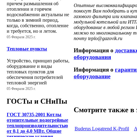
причем размышления об
Опытные высококвалифициров
отоплении и горячем
помогут Вам подобрать и куп
водоснабжении актуальны не
газового фильтра или клапа
только в зимний период,
модульной котельной или ИТП
когда, собственно, отопление
оборудование в любой регион 
и требуется, но и летом.
можно по многоканальному те
05 Февраля 2025 г.
почту teplo@gazovik.ru
Тепловые пункты
Информация о
доставк
оборудования
Устройство, принцип работы,
оборудование и виды
Информация о
гаранти
тепловых пунктов для
оборудование
обеспечения потребителей
тепловой энергией
05 Февраля 2025 г.
ГОСТы и СНиПы
Смотрите также в 
ГОСТ 30735-2001 Котлы
отопительные водогрейные
теплопроизводительностью
Buderus Logatrend K-Profil
А
от 0,1 до 4,0 МВт. Общие
технические условия