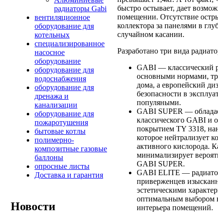
быстро остывает, дает возмож
радиаторы Gabi
помещении. Отсутствие остры
вентиляционное
коллектора за панелями в глу
оборудование для
случайном касании.
котельных
специализированное
Разработано три вида радиат
насосное
оборудование
GABI — классический ра
оборудование для
основными нормами, тр
водоснабжения
дома, а европейский ди
оборудование для
безопасности в эксплуа
дренажа и
популяными.
канализации
GABI SUPER — обладае
оборудование для
классического GABI и
пожаротушения
покрытием ТY 3318, на
бытовые котлы
которое нейтрализует к
полимерно-
активного кислорода. Ка
композитные газовые
минимализирует вероят
баллоны
GABI SUPER.
опросные листы
GABI ELITE — радиато
Доставка и гарантия
приверженцев изысканн
эстетическими характе
оптимальным выбором в
Новости
интерьера помещений.