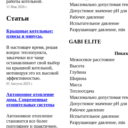
работы котельной.
Максимально допустимая тем
11 Мая 2026 г.
Допустимое значение pH для
Рабочее давление
Статьи
Испытательное давление
Разрушающее давление, min
Крышные котельные:
плюсы и минусы.
GABI ELITE
В настоящее время, решая
вопрос теплопункта,
Показ
заказчики все чаще
Межосевое расстояние
останавливают свой выбор
Высота
на крышной котельной,
Глубина
мотивируя это их высокой
эффективностью.
Ширина
01 Августа 2025 г.
Масса
Теплоотдача
Автономное отопление
Максимально допустимая тем
дома. Современные
Допустимое значение pH для
отопительные системы
Рабочее давление
Автономное отопление
Испытательное давление
становится все более
Разрушающее давление, min
популярнее и практичнее,