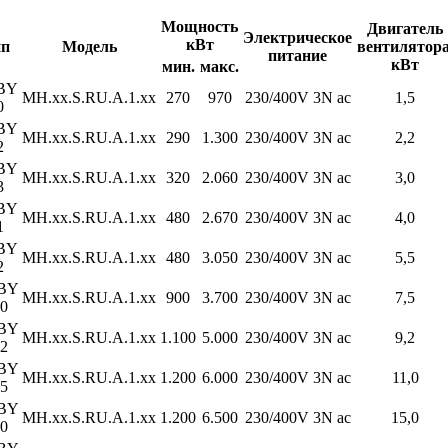
Мощность
Двигатель
Электрическое
кВт
ип
Модель
вентилятора
питание
кВт
мин.
макс.
BY
MH.xx.S.RU.A.1.xx
270
970
230/400V 3N ac
1,5
0
BY
MH.xx.S.RU.A.1.xx
290
1.300
230/400V 3N ac
2,2
2
BY
MH.xx.S.RU.A.1.xx
320
2.060
230/400V 3N ac
3,0
3
BY
MH.xx.S.RU.A.1.xx
480
2.670
230/400V 3N ac
4,0
1
BY
MH.xx.S.RU.A.1.xx
480
3.050
230/400V 3N ac
5,5
2
BY
MH.xx.S.RU.A.1.xx
900
3.700
230/400V 3N ac
7,5
0
BY
MH.xx.S.RU.A.1.xx
1.100
5.000
230/400V 3N ac
9,2
2
BY
MH.xx.S.RU.A.1.xx
1.200
6.000
230/400V 3N ac
11,0
5
BY
MH.xx.S.RU.A.1.xx
1.200
6.500
230/400V 3N ac
15,0
0