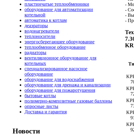
пластинчатые теплообменники
- Мо
оборудование для автоматизации
- С
котельной
- В
автоматика к котлам
- Пр
деаэраторы
водонагреватели
Те
теплоносители
7.
энергосберегающее оборудование
KR
теплообменное оборудование
радиаторы
вентиляционное оборудование для
котельных
Т
специализированное насосное
оборудование
KP
оборудование для водоснабжения
7
оборудование для дренажа и канализации
KP
оборудование для пожаротушения
7
бытовые котлы
KP
полимерно-композитные газовые баллоны
7
опросные листы
Доставка и гарантия
KP
9
KP
Новости
9