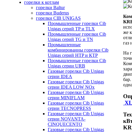
горелки к котлам
горелки Baltur
горелки Buderus
Ком
горелки CIB UNIGAS
KR
Промышленные горелки Cib
испо
Unigas серий TP и TLX
же 
Промышленные горелки Cib
отли
Unigas серий TG и TN
газ 
Промышленные
комбинированны горелки Cib
На 
Unigas серий HTP и КTP
точн
Промышленные горелки Cib
Ком
Unigas серии URB
хара
Газовые горелки Cib Unigas
двиг
серии IDEA
бар.
Газовые горелки Cib Unigas
одна
серии IDEA LOW NOx
Газовые горелки Cib Unigas
Опр
серии MINIFLAM
XL
Газовые горелки Cib Unigas
серии TECNOPRESS
Газовые горелки Cib Unigas
Те
серии NOVANTA-
кВ
CINQUECENTO
KR
Газовые горелки Cib Unigas