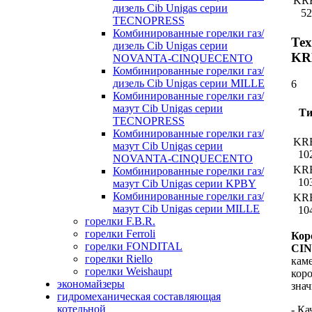
KR
дизель Cib Unigas серии
52
TECNOPRESS
Комбинированные горелки газ/
Тех
дизель Cib Unigas серии
KR
NOVANTA-CINQUECENTO
Комбинированные горелки газ/
дизель Cib Unigas серии MILLE
6
Комбинированные горелки газ/
мазут Cib Unigas серии
Т
TECNOPRESS
Комбинированные горелки газ/
KR
мазут Cib Unigas серии
10
NOVANTA-CINQUECENTO
KR
Комбинированные горелки газ/
10
мазут Cib Unigas серии KPBY
Комбинированные горелки газ/
KR
мазут Cib Unigas серии MILLE
10
горелки F.B.R.
горелки Ferroli
Кор
горелки FONDITAL
CI
горелки Riello
каме
горелки Weishaupt
коро
экономайзеры
зна
гидромеханическая составляющая
котельной
- Ка