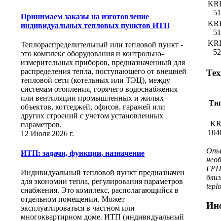
KR
51
Принимаем заказы на изготовление
KR
индивидуальных тепловых пунктов ИТП
51
KR
Теплораспределительный или тепловой пункт -
52
это комплекс оборудования и контрольно-
измерительных приборов, предназначенный для
распределения тепла, поступающего от внешней
Тех
тепловой сети (котельных или ТЭЦ), между
системам отопления, горячего водоснабжения
или вентиляции промышленных и жилых
Ти
объектов, коттеджей, офисов, гаражей или
других строений с учетом установленных
K
параметров.
104
12 Июля 2026 г.
Опы
ИТП: задачи, функции, назначение
нео
ГРП,
Индивидуальный тепловой пункт предназначен
бли
для экономии тепла, регулирования параметров
tepl
снабжения. Это комплекс, располагающийся в
отдельном помещении. Может
Ин
эксплуатироваться в частном или
многоквартирном доме. ИТП (индивидуальный