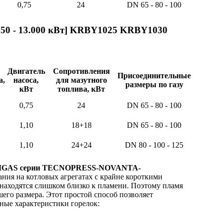
0,75
24
DN 65 - 80 - 100
50 - 13.000 кВт] KRBY1025 KRBY1030
Двигатель
Сопротивления
Присоединительные
а,
насоса,
для мазутного
размеры по газу
кВт
топлива, кВт
0,75
24
DN 65 - 80 - 100
1,10
18+18
DN 65 - 80 - 100
1,10
24+24
DN 80 - 100 - 125
 UNIGAS серии TECNOPRESS-NOVANTA-
ния на котловых агрегатах с крайне короткими
 находятся слишком близко к пламени. Поэтому пламя
его размера. Этот простой способ позволяет
ные характеристики горелок: