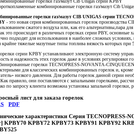
бинированные горелки газ/мазут CIB UNIGAS серии T
BY
- это новая серия комбинированных горелок производства C
льзованием сжатого воздуха или, как его альтернативы,пара для
как это происходит в различных горелках серии PBY, основные 
чно подходят для использования в наиболее сложных условиях,
и крайне тяжелые мазутные типы топлива вязкость которых при 5
горелки серии KPBY устанавливают электронную систему управл
ость и надежность этих горелок даже в условиях регулировки г
бинированные горелки TECNOPRESS-NOVANTA-CINQUECENTO
ктерными для классических комбинированных горелок и, кроме т
атель» низкого давления. Для работы горелок данной серии не
 Как правило, они поставляются с запальными горелками, расс
ко по запросу клиента возможна установка запальной горелки, 
осный лист для заказа горелок
S
PDF
хнические характеристики Серия TECNOPRESS-
т] KPBY70 KPBY72 KPBY73 KPBY91 KPBY92 KR
BY525