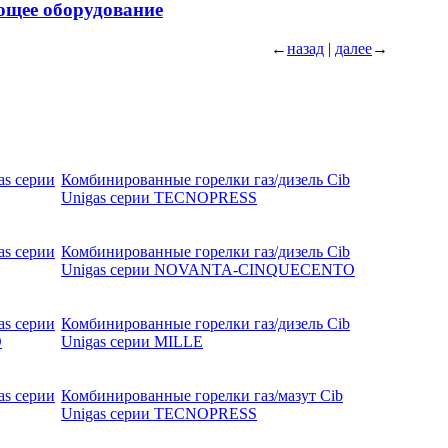
ющее оборудование
←
назад
|
далее
→
as серии
Комбинированные горелки газ/дизель Cib
Unigas серии TECNOPRESS
as серии
Комбинированные горелки газ/дизель Cib
Unigas серии NOVANTA-CINQUECENTO
as серии
Комбинированные горелки газ/дизель Cib
O
Unigas серии MILLE
as серии
Комбинированные горелки газ/мазут Cib
Unigas серии TECNOPRESS