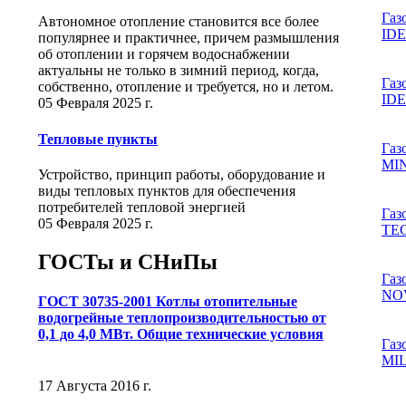
Газ
Автономное отопление становится все более
ID
популярнее и практичнее, причем размышления
об отоплении и горячем водоснабжении
актуальны не только в зимний период, когда,
Газ
собственно, отопление и требуется, но и летом.
ID
05 Февраля 2025 г.
Тепловые пункты
Газ
MI
Устройство, принцип работы, оборудование и
виды тепловых пунктов для обеспечения
потребителей тепловой энергией
Газ
05 Февраля 2025 г.
TE
ГОСТы и СНиПы
Газ
NO
ГОСТ 30735-2001 Котлы отопительные
водогрейные теплопроизводительностью от
0,1 до 4,0 МВт. Общие технические условия
Газ
MI
17 Августа 2016 г.