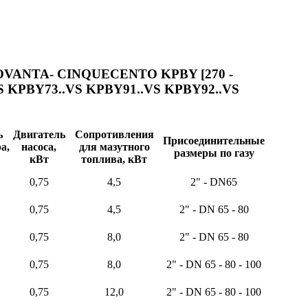
NOVANTA- CINQUECENTO KPBY [270 -
VS KPBY73..VS KPBY91..VS KPBY92..VS
ь
Двигатель
Сопротивления
Присоединительные
а,
насоса,
для мазутного
размеры по газу
кВт
топлива, кВт
0,75
4,5
2" - DN65
0,75
4,5
2" - DN 65 - 80
0,75
8,0
2" - DN 65 - 80
0,75
8,0
2" - DN 65 - 80 - 100
0,75
12,0
2" - DN 65 - 80 - 100