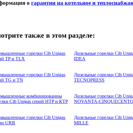
формация о
гарантии на котельное и теплоснабжа
отрите также в этом разделе:
мышленные горелки Cib Unigas
Дизельные горелки Cib Unig
ий TP и TLX
IDEA
мышленные горелки Cib Unigas
Дизельные горелки Cib Unig
ий TG и TN
TECNOPRESS
мышленные комбинированны
Дизельные горелки Cib Unig
елки Cib Unigas серий HTP и КTP
NOVANTA-CINQUECENT
мышленные горелки Cib Unigas
Дизельные горелки Cib Unig
ии URB
MILLE