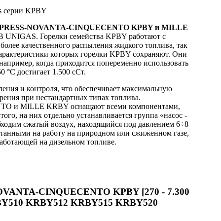
ECNOPRESS-NOVANTA-CINQUECENTO KPBY и MILLE
IB UNIGAS. Горелки семейства KPBY работают с
 более качественного распыления жидкого топлива, так
характеристики которых горелки KPBY сохраняют. Они
 например, когда приходится попеременно использовать
0 °C достигает 1.500 сСт.
ения и контроля, что обеспечивает максимальную
орения при нестандартных типах топлива.
 и MILLE KRBY оснащают всеми компонентами,
ого, на них отдельно устанавливается группа «насос -
обходим сжатый воздух, находящийся под давлением 6÷8
читанными на работу на природном или сжиженном газе,
работающей на дизельном топливе.
NOVANTA-CINQUECENTO KPBY [270 - 7.300
BY510 KRBY512 KRBY515 KRBY520