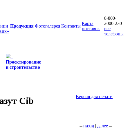
8-800-
Карта
2000-230
ании
Продукция
Фотогалерея
Контакты
поставок
все
вик»
телефоны
Проектирование
и строительство
Версия для печати
азут Cib
←
назад
|
далее
→