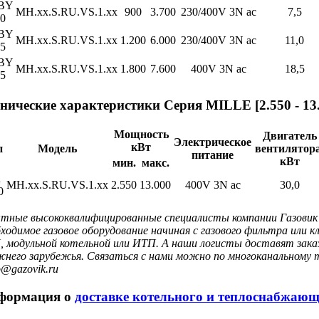
BY
MH.xx.S.RU.VS.1.xx
900
3.700
230/400V 3N ac
7,5
0
BY
MH.xx.S.RU.VS.1.xx
1.200
6.000
230/400V 3N ac
11,0
5
BY
MH.xx.S.RU.VS.1.xx
1.800
7.600
400V 3N ac
18,5
5
нические характеристики Серия MILLE [2.550 - 1
Мощность
Двигатель
Электрическое
кВт
п
Модель
вентилятора
питание
кВт
мин.
макс.
R
MH.xx.S.RU.VS.1.xx
2.550
13.000
400V 3N ac
30,0
0
тные высококвалифицированные специалисты компании Газовик -
бходимое газовое оборудование начиная с газового фильтра или
 модульной котельной или ИТП. А наши логисты доставят заказ
жнего зарубежья. Связаться с нами можно по многоканальному т
o@gazovik.ru
формация о
доставке котельного и теплоснабжающ