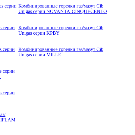
as серии
Комбинированные горелки газ/мазут Cib
Unigas серии NOVANTA-CINQUECENTO
s серии
Комбинированные горелки газ/мазут Cib
Unigas серии KPBY
s серии
Комбинированные горелки газ/мазут Cib
Unigas серии MILLE
s серии
O
s серии
аз/
INIFLAM