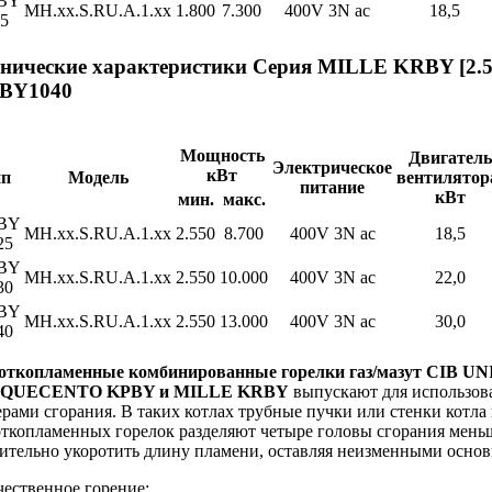
BY
MH.xx.S.RU.A.1.xx
1.800
7.300
400V 3N ac
18,5
5
нические характеристики Серия MILLE KRBY [2.5
BY1040
Мощность
Двигатель
Электрическое
кВт
ип
Модель
вентилятор
питание
кВт
мин.
макс.
BY
MH.xx.S.RU.A.1.xx
2.550
8.700
400V 3N ac
18,5
25
BY
MH.xx.S.RU.A.1.xx
2.550
10.000
400V 3N ac
22,0
30
BY
MH.xx.S.RU.A.1.xx
2.550
13.000
400V 3N ac
30,0
40
откопламенные комбинированные горелки газ/мазут CIB
NQUECENTO KPBY и MILLE KRBY
выпускают для использова
рами сгорания. В таких котлах трубные пучки или стенки котла
ткопламенных горелок разделяют четыре головы сгорания меньш
чительно укоротить длину пламени, оставляя неизменными основ
чественное горение;