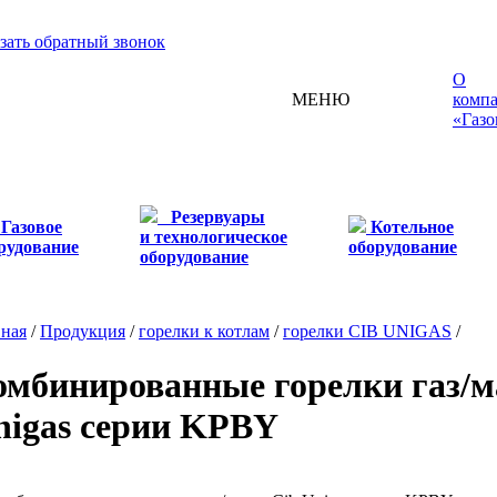
зать обратный звонок
О
МЕНЮ
комп
«Газо
Резервуары
Газовое
Котельное
и технологическое
рудование
оборудование
оборудование
вная
/
Продукция
/
горелки к котлам
/
горелки CIB UNIGAS
/
омбинированные горелки газ/м
nigas серии KPBY