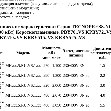
дуляция пламени (в случаях, если она предусмотрена);
оотношение модуляции;
ыдаваемая мощность;
остота в наладке;
хнические характеристики Серия TECNOPRESS-
300 кВт] Короткопламенные. PBY70..VS KPBY72..
BY510..VS KRBY515..VS KRBY525..VS
Мощность
Двигател
Электрическое
кВт
ип
Модель
вентилятор
питание
кВт
мин.
макс.
BY
MH.xx.S.RU.VS.1.xx
270
1.100
230/400V 3N ac
1,5
0
BY
MH.xx.S.RU.VS.1.xx
290
1.300
230/400V 3N ac
2,2
2
BY
MH.xx.S.RU.VS.1.xx
320
2.060
230/400V 3N ac
3,0
3
BY
MH.xx.S.RU.VS.1.xx
480
2.670
230/400V 3N ac
4,0
1
BY
MH.xx.S.RU.VS.1.xx
480
3.050
230/400V 3N ac
5,5
2