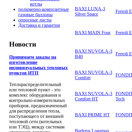
котлы
BAXI LUNA-3
полимерно-композитные
Ferroli 
Silver Space
газовые баллоны
опросные листы
Доставка и гарантия
BAXI MAIN Four
Ferroli 
Новости
BAXI NUVOLA-3
Ferroli 
B40
Принимаем заказы на
изготовление
индивидуальных тепловых
BAXI NUVOLA-3
пунктов ИТП
FONDITA
Comfort
Теплораспределительный
или тепловой пункт - это
BAXI NUVOLA-3
FONDITA
комплекс оборудования и
Comfort HT
Tech
контрольно-измерительных
приборов, предназначенный
для распределения тепла,
BAXI PRIME HT
FONDITA
поступающего от внешней
тепловой сети (котельных
или ТЭЦ), между системам
Buderus Logamax