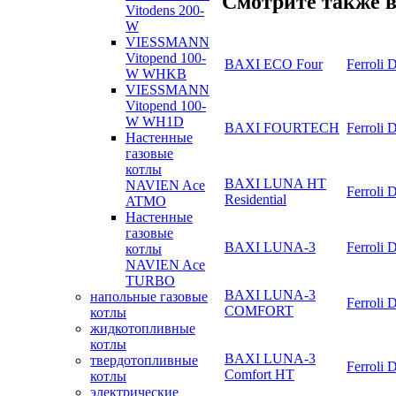
Смотрите также в
Vitodens 200-
W
VIESSMANN
Vitopend 100-
BAXI ECO Four
Ferroli 
W WHKB
VIESSMANN
Vitopend 100-
W WH1D
BAXI FOURTECH
Ferroli 
Настенные
газовые
котлы
BAXI LUNA HT
NAVIEN Ace
Ferroli 
Residential
ATMO
Настенные
газовые
BAXI LUNA-3
Ferroli 
котлы
NAVIEN Ace
TURBO
BAXI LUNA-3
напольные газовые
Ferroli 
COMFORT
котлы
жидкотопливные
котлы
BAXI LUNA-3
твердотопливные
Ferroli 
Comfort HT
котлы
электрические