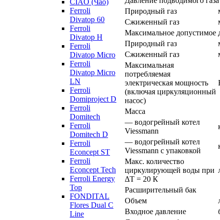
Давление подводимого газа
CIAO (Чао)
Ferroli
Природный газ
Divatop 60
Сжиженный газ
Ferroli
Максимальное допустимое д
Divatop H
Природный газ
Ferroli
Сжиженный газ
Divatop Micro
Ferroli
Максимальная
Divatop Micro
потребляемая
LN
электрическая мощность
Ferroli
(включая циркуляционный
Domiproject D
насос)
Ferroli
Масса
Domitech
— водогрейный котел
Ferroli
Viessmann
Domitech D
— водогрейный котел
Ferroli
Viessmann с упаковкой
Econcept ST
Ferroli
Макс. количество
Econcept Tech
циркулирующей воды при
Ferroli Energy
ΔТ = 20 К
Top
Расширительный бак
FONDITAL
Объем
Flores Dual C
Входное давление
Line