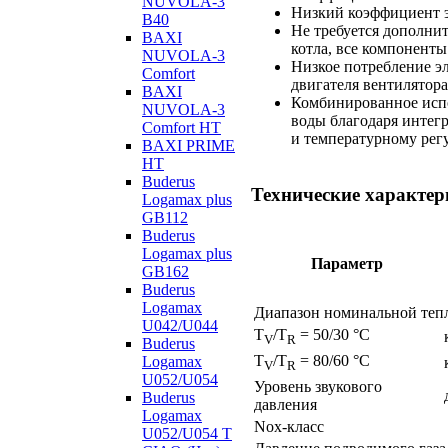
NUVOLA-3
Низкий коэффициент э
B40
Не требуется дополни
BAXI
котла, все компоненты
NUVOLA-3
Низкое потребление э
Comfort
двигателя вентилятора
BAXI
Комбинированное испо
NUVOLA-3
воды благодаря интег
Comfort HT
и температурному регу
BAXI PRIME
HT
Buderus
Технические характер
Logamax plus
GB112
Buderus
Logamax plus
Параметр
GB162
Buderus
Logamax
Диапазон номинальной теп
U042/U044
T
/T
= 50/30 °С
V
R
Buderus
T
/T
= 80/60 °С
Logamax
V
R
U052/U054
Уровень звукового
Buderus
давления
Logamax
Nox-класс
U052/U054 T