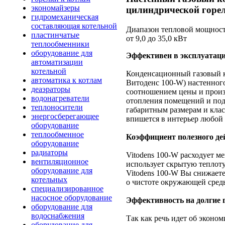
экономайзеры
цилиндрической горел
гидромеханическая
составляющая котельной
Диапазон тепловой мощност
пластинчатые
от 9,0 до 35,0 кВт
теплообменники
оборудование для
Эффективен в эксплуатаци
автоматизации
котельной
Конденсационный газовый 
автоматика к котлам
Витоденс 100-W) настенного
деаэраторы
соотношением цены и произ
водонагреватели
отопления помещений и под
теплоносители
габаритным размерам и клас
энергосберегающее
впишется в интерьер любой
оборудование
теплообменное
Коэффициент полезного дей
оборудование
радиаторы
Vitodens
100-W
расходует ме
вентиляционное
использует скрытую теплот
оборудование для
Vitodens
100-W
Вы снижаете 
котельных
о чистоте окружающей сред
специализированное
насосное оборудование
Эффективность на долгие 
оборудование для
водоснабжения
Так как речь идет об эконо
оборудование для