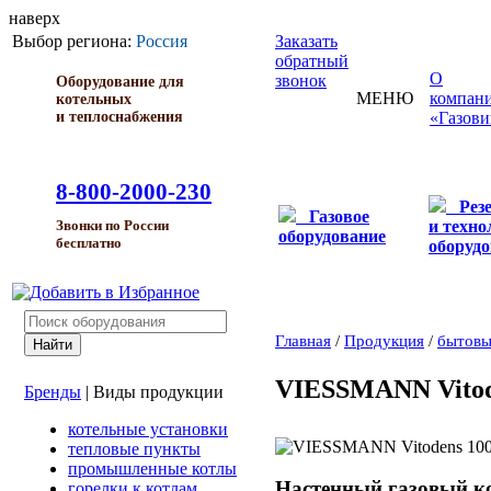
наверх
Выбор региона:
Россия
Заказать
обратный
О
звонок
Оборудование для
МЕНЮ
компан
котельных
и теплоснабжения
«Газови
8-800-2000-230
Рез
Газовое
и техно
Звонки по России
оборудование
бесплатно
оборуд
Главная
/
Продукция
/
бытовы
VIESSMANN Vitod
Бренды
|
Виды продукции
котельные установки
тепловые пункты
промышленные котлы
Настенный газовый к
горелки к котлам