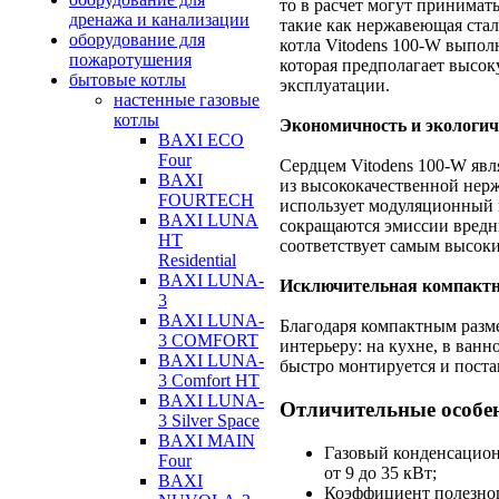
то в расчет могут принимат
дренажа и канализации
такие как нержавеющая ста
оборудование для
котла Vitodens
100-W
выполн
пожаротушения
которая предполагает высок
бытовые котлы
эксплуатации.
настенные газовые
котлы
Экономичность и экологич
BAXI ECO
Four
Сердцем Vitodens
100-W
явл
BAXI
из высококачественной нерж
FOURTECH
использует модуляционный 
BAXI LUNA
сокращаются эмиссии вредн
HT
соответствует самым высок
Residential
BAXI LUNA-
Исключительная компактн
3
BAXI LUNA-
Благодаря компактным разм
3 COMFORT
интерьеру: на кухне, в ванн
BAXI LUNA-
быстро монтируется и поста
3 Comfort HT
BAXI LUNA-
Отличительные особе
3 Silver Space
BAXI MAIN
Газовый конденсацио
Four
от 9 до 35 кВт;
BAXI
Коэффициент полезного