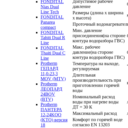
Допустимое рабочее
FONDITAL
давление
Nias Dual
Line Tech
Размеры (длина х ширина
FONDITAL
х высота)
Panarea
Проточный водонагревател
compact
Мин. давление
FONDITAL
присоединения(на стороне
Tahiti Dual R
контура водоразбора ГВС)
Line
Макс. рабочее
FONDITAL
давление(на стороне
Thaiti Dual C
контура водоразбора ГВС)
Line
Protherm
Температура на выходе,
ГЕПАРД
регулируемая
11,0-23,3
Длительная
MOV (MTV)
производительность при
Protherm
приготовлении горячей
ЛЕОПАРД
воды
24BOV
Номинальный расход
(BTV)
воды при нагреве воды
Protherm
ДТ = 30 К
ПАНТЕРА
Максимальный расход
12-24KOO
Комфорт по горячей воде
(KTO) версия
согласно EN 13203
18