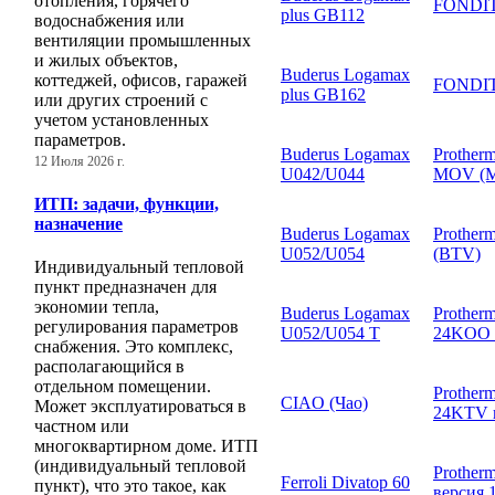
отопления, горячего
FONDITA
plus GB112
водоснабжения или
вентиляции промышленных
и жилых объектов,
Buderus Logamax
коттеджей, офисов, гаражей
FONDITA
plus GB162
или других строений с
учетом установленных
параметров.
Buderus Logamax
Prother
12 Июля 2026 г.
U042/U044
MOV (
ИТП: задачи, функции,
назначение
Buderus Logamax
Prothe
U052/U054
(BTV)
Индивидуальный тепловой
пункт предназначен для
экономии тепла,
Buderus Logamax
Prothe
регулирования параметров
U052/U054 T
24KOO 
снабжения. Это комплекс,
располагающийся в
отдельном помещении.
Prothe
CIAO (Чао)
Может эксплуатироваться в
24KTV в
частном или
многоквартирном доме. ИТП
(индивидуальный тепловой
Prothe
Ferroli Divatop 60
пункт), что это такое, как
версия 