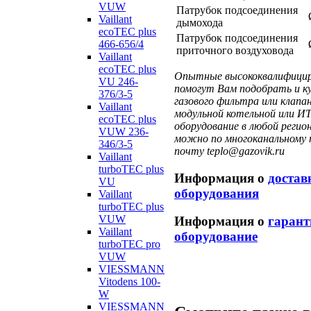
VUW
Патрубок подсоединения
Vaillant
дымохода
ecoTEC plus
Патрубок подсоединения
466-656/4
приточного воздуховода
Vaillant
ecoTEC plus
Опытные высококвалифициро
VU 246-
помогут Вам подобрать и ку
376/3-5
газового фильтра или клап
Vaillant
модульной котельной или И
ecoTEC plus
оборудование в любой регио
VUW 236-
можно по многоканальному т
346/3-5
почту teplo@gazovik.ru
Vaillant
turboTEC plus
Информация о
достав
VU
оборудования
Vaillant
turboTEC plus
VUW
Информация о
гарант
Vaillant
оборудование
turboTEC pro
VUW
VIESSMANN
Vitodens 100-
W
VIESSMANN