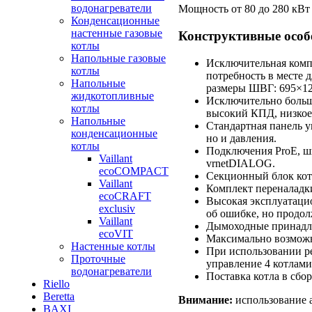
водонагреватели
Мощность от 80 до 280 кВт
Конденсационные
настенные газовые
Конструктивные особе
котлы
Напольные газовые
Исключительная комп
котлы
потребность в месте 
Напольные
размеры ШВГ: 695×12
жидкотопливные
Исключительно большо
котлы
высокий КПД, низкое
Напольные
Стандартная панель у
конденсационные
но и давления.
котлы
Подключения ProE, ш
Vaillant
vrnetDIALOG.
ecoCOMPACT
Секционный блок ко
Vaillant
Комплект переналадк
ecoCRAFT
Высокая эксплуатаци
exclusiv
об ошибке, но продо
Vaillant
Дымоходные принадле
ecoVIT
Максимально возможна
Настенные котлы
При использовании р
Проточные
управление 4 котлам
водонагреватели
Поставка котла в сбо
Riello
Beretta
Внимание:
использование а
BAXI