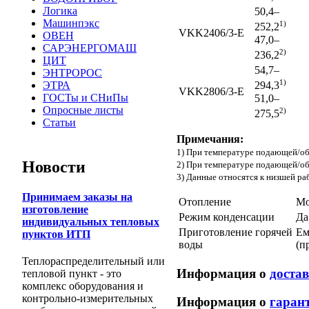
Логика
50,4–
Машинпэкс
1)
252,2
VKK2406/3-E
ОВЕН
47,0–
САРЭНЕРГОМАШ
2)
236,2
ЦИТ
54,7–
ЭНТРОРОС
1)
ЭТРА
294,3
VKK2806/3-E
ГОСТы и СНиПы
51,0–
Опросные листы
2)
275,5
Статьи
Примечания:
1) При температуре подающей/об
Новости
2) При температуре подающей/об
3) Данные относятся к низшей ра
Принимаем заказы на
Отопление
Мо
изготовление
Режим конденсации
Д
индивидуальных тепловых
Приготовление горячей
Ем
пунктов ИТП
воды
(п
Теплораспределительный или
Информация о
доста
тепловой пункт - это
комплекс оборудования и
контрольно-измерительных
Информация о
гаран