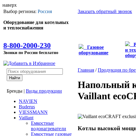
наверх
Выбор региона:
Россия
Заказать обратный звонок
Оборудование для котельных
и теплоснабжения
8-800-2000-230
Газовое
и те
Звонки по России бесплатно
оборудование
обор
Главная
/
Продукция по бр
Напольный к
Бренды
|
Виды продукции
Vaillant eco
NAVIEN
Buderus
VIESSMANN
Vaillant
Емкостные
Kотлы высокой мощно
водонагреватели
Емкостные газовые