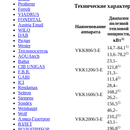
Protherm
Технические характе
Ferroli
VIADRUS
Диапазон
FONDITAL
полезной
Austria Email
Наименование
тепловой
WILO
аппарата
мощности,
DAB
3)
кВт
Ридан
Wester
1)
14,7–84,1
VKK806/3-E
Теплоноситель
2)
13,6–78,2
AQUAtech
23,1–
Baltur
CIB UNIGAS
1)
121,8
VKK1206/3-E
F.B.R.
21,3–
GABI
2)
113,4
ICI
28,4–
Rendamax
1)
168,2
Seitron
VKK1606/3-E
26,2–
Siemens
2)
Sondex
156,5
Weishaupt
46,2–
Wolf
1)
210,2
Алмаз-Газотрон
VKK2006/3-E
43,1–
ВЗЛЕТ
2)
196,8
ВОДОПРИБОР