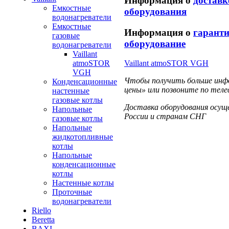
Информация о
доставк
Емкостные
оборудования
водонагреватели
Емкостные
Информация о
гаранти
газовые
оборудование
водонагреватели
Vaillant
atmoSTOR
Vaillant atmoSTOR VGH
VGH
Чтобы получить больше инфо
Конденсационные
цены» или позвоните по теле
настенные
газовые котлы
Доставка оборудования осущ
Напольные
России и странам СНГ
газовые котлы
Напольные
жидкотопливные
котлы
Напольные
конденсационные
котлы
Настенные котлы
Проточные
водонагреватели
Riello
Beretta
BAXI