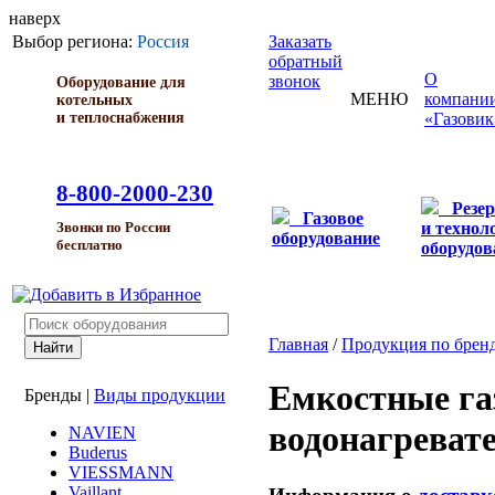
наверх
Выбор региона:
Россия
Заказать
обратный
О
звонок
Оборудование для
МЕНЮ
компани
котельных
и теплоснабжения
«Газовик
8-800-2000-230
Резе
Газовое
и технол
Звонки по России
оборудование
бесплатно
оборудов
Главная
/
Продукция по брен
Емкостные га
Бренды
|
Виды продукции
водонагреват
NAVIEN
Buderus
VIESSMANN
Vaillant