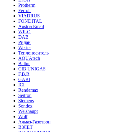
Protherm
Ferroli
VIADRUS
FONDITAL
Austria Email
WILO
DAB
Ридан
Wester
Теплоноситель
AQUAtech
Baltur
CIB UNIGAS
F.B.R.
GABI
ICI
Rendamax
Seitron
Siemens
Sondex
Weishaupt
Wolf
Алмаз-Газотрон
ВЗЛЕТ