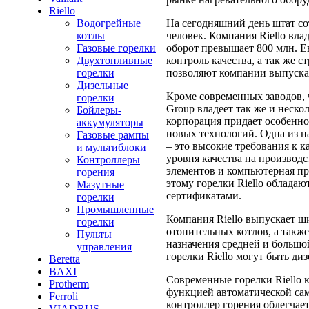
Riello
На сегодняшний день штат со
Водогрейные
человек. Компания Riello вла
котлы
оборот превышает 800 млн. Е
Газовые горелки
контроль качества, а так же
Двухтопливные
позволяют компании выпускат
горелки
Дизельные
Кроме современных заводов, 
горелки
Group владеет так же и неск
Бойлеры-
корпорация придает особенн
аккумуляторы
новых технологий. Одна из 
Газовые рампы
– это высокие требования к к
и мультиблоки
уровня качества на производ
Контроллеры
элементов и компьютерная пр
горения
этому горелки Riello облад
Мазутные
сертификатами.
горелки
Промышленные
Компания Riello выпускает ш
горелки
отопительных котлов, а такж
Пульты
назначения средней и большо
управления
горелки Riello могут быть д
Beretta
BAXI
Современные горелки Riello 
Protherm
функцией автоматической са
Ferroli
контроллер горения облегчае
VIADRUS