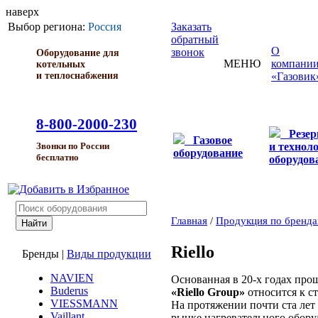
наверх
Выбор региона:
Россия
Заказать
обратный
О
звонок
Оборудование для
МЕНЮ
компани
котельных
и теплоснабжения
«Газовик
8-800-2000-230
Резе
Газовое
и технол
Звонки по России
оборудование
бесплатно
оборудов
Главная
/
Продукция по бренд
Riello
Бренды
|
Виды продукции
NAVIEN
Основанная в 20-х годах прош
Buderus
«Riello Group»
относится к 
VIESSMANN
На протяжении почти ста ле
Vaillant
рынке нагревательного обору