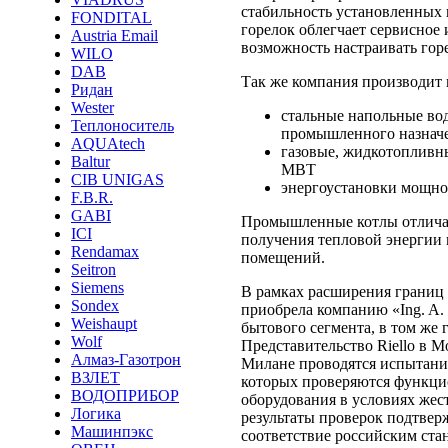
стабильность установленных 
FONDITAL
горелок облегчает сервисное 
Austria Email
возможность настраивать горе
WILO
DAB
Так же компания производит 
Ридан
Wester
стальные напольные вод
Теплоноситель
промышленного назнач
AQUAtech
газовые, жидкотопливн
Baltur
МВТ
CIB UNIGAS
энергоустановки мощно
F.B.R.
GABI
Промышленные котлы отлича
ICI
получения тепловой энергии 
Rendamax
помещений.
Seitron
Siemens
В рамках расширения границ с
Sondex
приобрела компанию «Ing. A.
Weishaupt
бытового сегмента, в том же 
Wolf
Представительство Riello в М
Алмаз-Газотрон
Милане проводятся испытания
ВЗЛЕТ
которых проверяются функци
ВОДОПРИБОР
оборудования в условиях жес
Логика
результаты проверок подтвер
Машинпэкс
соответствие российским ста