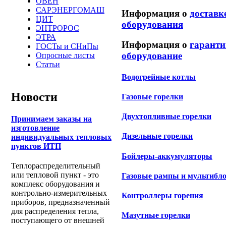
ОВЕН
САРЭНЕРГОМАШ
Информация о
доставк
ЦИТ
оборудования
ЭНТРОРОС
ЭТРА
Информация о
гаранти
ГОСТы и СНиПы
оборудование
Опросные листы
Статьи
Водогрейные котлы
Новости
Газовые горелки
Двухтопливные горелки
Принимаем заказы на
изготовление
Дизельные горелки
индивидуальных тепловых
пунктов ИТП
Бойлеры-аккумуляторы
Теплораспределительный
или тепловой пункт - это
Газовые рампы и мультибл
комплекс оборудования и
контрольно-измерительных
Контроллеры горения
приборов, предназначенный
для распределения тепла,
Мазутные горелки
поступающего от внешней