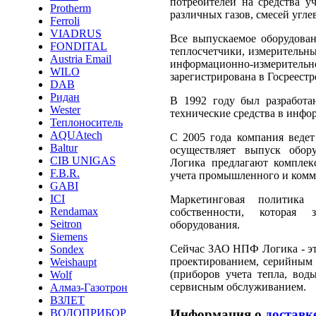
потребителей на средства уч
Protherm
различных газов, смесей угле
Ferroli
VIADRUS
Все выпускаемое оборудован
FONDITAL
теплосчетчики, измерительные
Austria Email
информационно-измерительн
WILO
зарегистрирована в Госреестр
DAB
Ридан
В 1992 году был разработа
Wester
технические средства в инфо
Теплоноситель
AQUAtech
С 2005 года компания ведет
Baltur
осуществляет выпуск обор
CIB UNIGAS
Логика предлагают комплек
F.B.R.
учета промышленного и комм
GABI
ICI
Маркетинговая политика 
Rendamax
собственности, которая 
Seitron
оборудования.
Siemens
Сейчас ЗАО НПФ Логика - эт
Sondex
проектированием, серийным 
Weishaupt
(приборов учета тепла, вод
Wolf
сервисным обслуживанием.
Алмаз-Газотрон
ВЗЛЕТ
Информация о
доставк
ВОДОПРИБОР