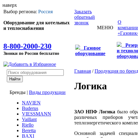
наверх
Выбор региона:
Россия
Заказать
обратный
О
Оборудование для котельных
звонок
МЕНЮ
компани
и теплоснабжения
«Газовик
8-800-2000-230
Резе
Газовое
и технол
Звонки по России бесплатно
оборудование
оборудов
Главная
/
Продукция по брен
Логика
Бренды
|
Виды продукции
NAVIEN
Buderus
ЗАО НПФ Логика
было обра
VIESSMANN
различных приборов уче
Vaillant
теплоэнергетического компле
Riello
Beretta
Основной задачей специали
BAXI