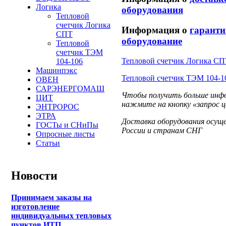
Логика
оборудования
Тепловой
счетчик Логика
Информация о
гаранти
СПТ
оборудование
Тепловой
счетчик ТЭМ
Тепловой счетчик Логика С
104-106
Машинпэкс
Тепловой счетчик ТЭМ 104-1
ОВЕН
САРЭНЕРГОМАШ
Чтобы получить больше инфо
ЦИТ
нажмите на кнопку «запрос ц
ЭНТРОРОС
ЭТРА
Доставка оборудования осущ
ГОСТы и СНиПы
России и странам СНГ
Опросные листы
Статьи
Новости
Принимаем заказы на
изготовление
индивидуальных тепловых
пунктов ИТП