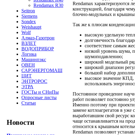
Rendamax характеризуются ле
Rendamax R30
конструкцией, благодаря чем
Seitron
блочно-модульных и крышных
Siemens
Sondex
Так же к плюсам конденсаци
Weishaupt
Wolf
высокую удельную тепл
Алмаз-Газотрон
долговечность благода
ВЗЛЕТ
соответствие самым же
ВОДОПРИБОР
низкий уровень шума, 
Логика
шумоподавлению;
Машинпэкс
широкий модельный ря
ОВЕН
широкий диапазон регу
САРЭНЕРГОМАШ
большой набор дополни
ЦИТ
высокое значение КПД,
ЭНТРОРОС
использовать энергонос
ЭТРА
ГОСТы и СНиПы
Постоянное проведение научн
Опросные листы
работ позволяет постоянно у
Статьи
Именно поэтому при проектир
замене котлоагрегатов в уж
выработавшим свой ресурс к
чаще останавливается на про
Новости
относится к крышным котельн
Rendamax позволяют устанавл