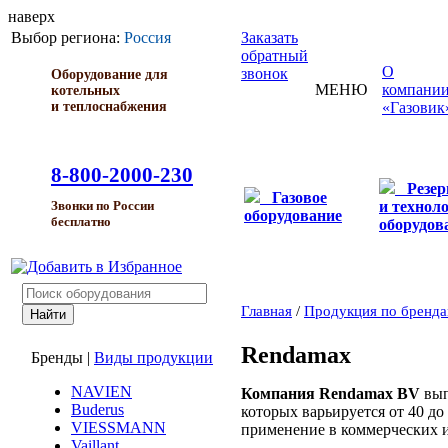
наверх
Выбор региона:
Россия
Заказать
обратный
О
звонок
Оборудование для
МЕНЮ
компани
котельных
и теплоснабжения
«Газовик
8-800-2000-230
Резе
Газовое
и технол
Звонки по России
оборудование
бесплатно
оборудов
Главная
/
Продукция по бренд
Rendamax
Бренды
|
Виды продукции
NAVIEN
Компания Rendamax BV
вып
Buderus
которых варьируется от 40 д
VIESSMANN
применение в коммерческих 
Vaillant