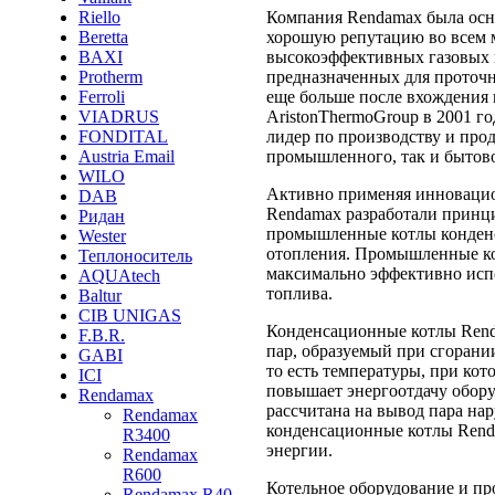
Компания Rendamax была осно
Riello
хорошую репутацию во всем м
Beretta
высокоэффективных газовых к
BAXI
предназначенных для проточ
Protherm
еще больше после вхождения
Ferroli
AristonThermoGroup в 2001 г
VIADRUS
лидер по производству и про
FONDITAL
промышленного, так и бытово
Austria Email
WILO
Активно применяя инновацио
DAB
Rendamax разработали принц
Ридан
промышленные котлы конденс
Wester
отопления. Промышленные ко
Теплоноситель
максимально эффективно исп
AQUAtech
топлива.
Baltur
CIB UNIGAS
Конденсационные котлы Rend
F.B.R.
пар, образуемый при сгорании
GABI
то есть температуры, при кот
ICI
повышает энергоотдачу обору
Rendamax
рассчитана на вывод пара нар
Rendamax
конденсационные котлы Rend
R3400
энергии.
Rendamax
R600
Котельное оборудование и п
Rendamax R40