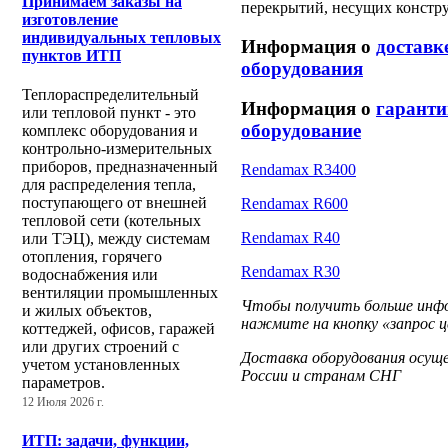
Принимаем заказы на
перекрытий, несущих констр
изготовление
индивидуальных тепловых
Информация о
доставк
пунктов ИТП
оборудования
Теплораспределительный
Информация о
гаранти
или тепловой пункт - это
оборудование
комплекс оборудования и
контрольно-измерительных
приборов, предназначенный
Rendamax R3400
для распределения тепла,
поступающего от внешней
Rendamax R600
тепловой сети (котельных
Rendamax R40
или ТЭЦ), между системам
отопления, горячего
Rendamax R30
водоснабжения или
вентиляции промышленных
Чтобы получить больше инфо
и жилых объектов,
нажмите на кнопку «запрос ц
коттеджей, офисов, гаражей
или других строений с
Доставка оборудования осущ
учетом установленных
России и странам СНГ
параметров.
12 Июля 2026 г.
ИТП: задачи, функции,