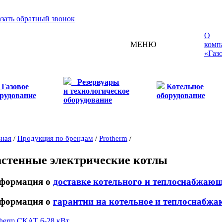
азать обратный звонок
О
МЕНЮ
комп
«Газ
Резервуары
Газовое
Котельное
и технологическое
рудование
оборудование
оборудование
вная
/
Продукция по брендам
/
Protherm
/
стенные электрические котлы
формация о
доставке котельного и теплоснабжаю
формация о
гарантии на котельное и теплоснабжа
therm СКАТ 6-28 кВт