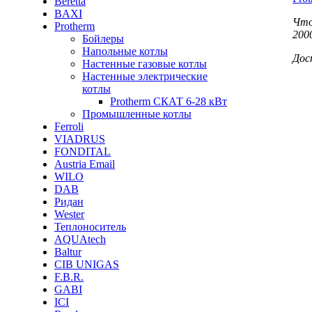
Beretta
BAXI
Что
Protherm
200
Бойлеры
Напольные котлы
Дос
Настенные газовые котлы
Настенные электрические
котлы
Protherm СКАТ 6-28 кВт
Промышленные котлы
Ferroli
VIADRUS
FONDITAL
Austria Email
WILO
DAB
Ридан
Wester
Теплоноситель
AQUAtech
Baltur
CIB UNIGAS
F.B.R.
GABI
ICI