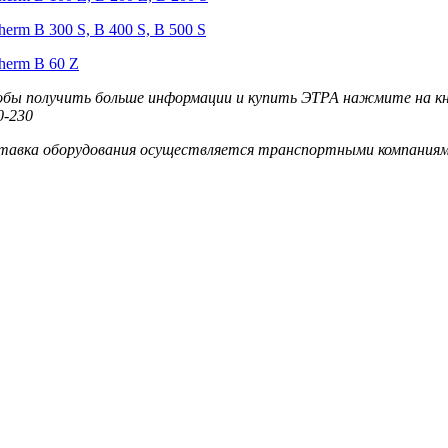
herm B 300 S, B 400 S, B 500 S
therm B 60 Z
бы получить больше информации и купить ЭТРА нажмите на кноп
0-230
тавка оборудования осуществляется транспортными компаниям