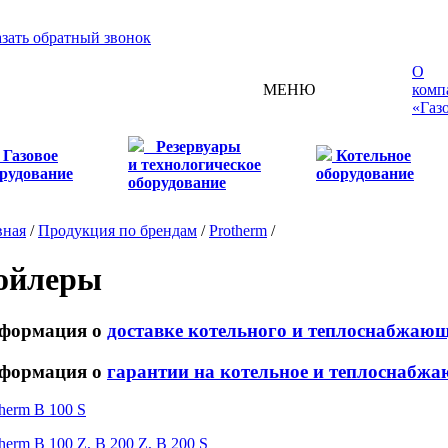
азать обратный звонок
О
МЕНЮ
комп
«Газ
Резервуары
Газовое
Котельное
и технологическое
рудование
оборудование
оборудование
вная
/
Продукция по брендам
/
Protherm
/
ойлеры
формация о
доставке котельного и теплоснабжаю
формация о
гарантии на котельное и теплоснабжа
therm B 100 S
herm B 100 Z, B 200 Z, B 200 S