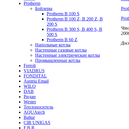
Protherm
Бойлеры
Prot
Protherm B 100 S
Pro
Protherm B 100 Z, B 200 Z, B
200 S
Что
Protherm B 300 S, B 400 S, B
200
500 S
Protherm B 60 Z
Дос
Напольные котлы
Настенные газовые котлы
Настенные электрические котлы
Промышленные котлы
Ferroli
VIADRUS
FONDITAL
Austria Email
WILO
DAB
Ридан
Wester
Теплоноситель
AQUAtech
Baltur
CIB UNIGAS
F.B.R.