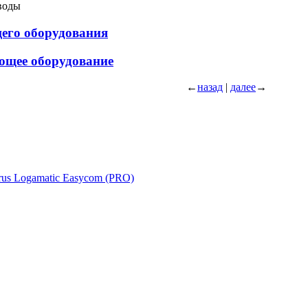
воды
щего оборудования
ющее оборудование
←
назад
|
далее
→
rus Logamatic Easycom (PRO)