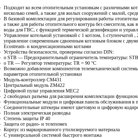
Подходит ко всем отопительным установкам с различными кот
несколько семей, а также для жилых сооружений с малой, сре
В базовой комплектации для регулирования работы отопительн
а также для работы отопительного контура без смесителя, как 
воды для ГВС, с функцией термической дезинфекции и упра
Управление котельной установкой с 1 котлом,
1-ступенчатой
,
управление современным сдвоенным котловым блоком с двум
Ecostream- и конденсационными котлами
Устройства безопасности, проверены согласно DIN:
o STB — Предохранительный ограничитель температуры: STB у
o TR — Регулятор температуры: TR = 90 °C
Возможно добавление компонентов телемеханической системы 
параметров отопительной установки
Модуль-контроллер
CM431
Центральный модуль ZM422
Цифровой пульт управления MEC2
2 свободных разъема для расширения комплектации функцион
Функциональные модули и цифровая панель обслуживания в п
Соединительные штекеры имеют цветовую и цифровую кодир
Полная электрическая разводка
Степень защиты IP 40
Защита от радио- и телепомех
Корпус из маркированного утилизируемого материала
С универсальной системой быстрого монтажа