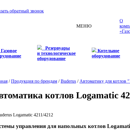
азать обратный звонок
О
МЕНЮ
комп
«Газ
Резервуары
Газовое
Котельное
и технологическое
рудование
оборудование
оборудование
вная
/
Продукция по брендам
/
Buderus
/
Автоматику для котлов 
втоматика котлов Logamatic 42
стемы управления для напольных котлов Logamati