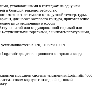
лами, установленными в коттеджах на одну или
дней и большой теплопотребностью
ого котла в зависимости от наружной температуры,
вариант, для насоса котлового контура, приготовление
влением циркуляционным насосом
2-ступенчатой
или модулированной горелкой или
я
1-ступенчатыми
горелками, с низкотемпературными,
станавливается на 120, 110 или 100 °C
Logamatic для дистанционного контроля и ввода
альными модулями системы управления Logamatic 4000
ластмассовом корпусе с откидной крышкой
овку