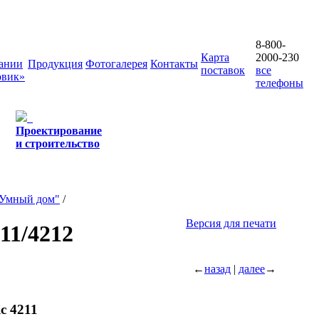
8-800-
Карта
2000-230
ании
Продукция
Фотогалерея
Контакты
поставок
все
овик»
телефоны
Проектирование
и строительство
"Умный дом"
/
Версия для печати
11/4212
←
назад
|
далее
→
c 4211