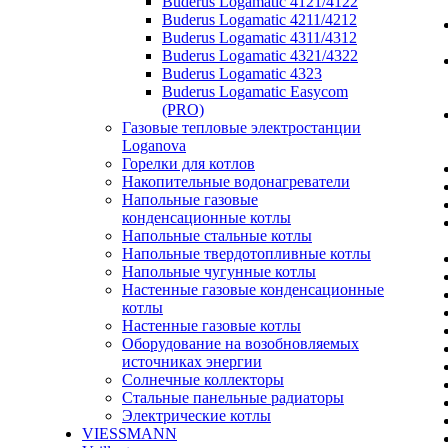
Buderus Logamatic 4121/4122
Buderus Logamatic 4211/4212
Buderus Logamatic 4311/4312
Buderus Logamatic 4321/4322
Buderus Logamatic 4323
Buderus Logamatic Easycom
(PRO)
Газовые тепловые электростанции
Loganova
Горелки для котлов
Накопительные водонагреватели
Напольные газовые
конденсационные котлы
Напольные стальные котлы
Напольные твердотопливные котлы
Напольные чугунные котлы
Настенные газовые конденсационные
котлы
Настенные газовые котлы
Оборудование на возобновляемых
источниках энергии
Солнечные коллекторы
Стальные панельные радиаторы
Электрические котлы
VIESSMANN