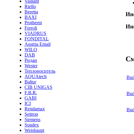
Vaillant
Riello
Beretta
Ин
BAXI
Protherm
Ин
Ferroli
VIADRUS
FONDITAL
Austria Email
WILO
DAB
См
Ридан
Wester
Теплоноситель
AQUAtech
Bud
Baltur
CIB UNIGAS
F.B.R.
Bud
GABI
ICI
Rendamax
Bud
Seitron
Siemens
Sondex
Weishaupt