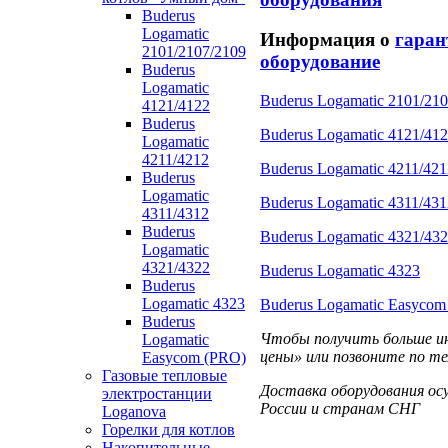
Buderus
Logamatic
Информация о
гаран
2101/2107/2109
оборудование
Buderus
Logamatic
Buderus Logamatic 2101/21
4121/4122
Buderus
Buderus Logamatic 4121/41
Logamatic
4211/4212
Buderus Logamatic 4211/421
Buderus
Logamatic
Buderus Logamatic 4311/431
4311/4312
Buderus
Buderus Logamatic 4321/43
Logamatic
4321/4322
Buderus Logamatic 4323
Buderus
Logamatic 4323
Buderus Logamatic Easycom
Buderus
Чтобы получить больше и
Logamatic
цены» или позвоните по те
Easycom (PRO)
Газовые тепловые
Доставка оборудования ос
электростанции
России и странам СНГ
Loganova
Горелки для котлов
Накопительные