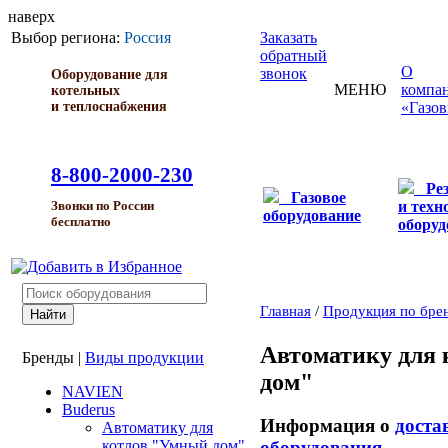
наверх
Выбор региона:
Россия
Заказать
обратный
О
звонок
Оборудование для
МЕНЮ
компа
котельных
и теплоснабжения
«Газо
8-800-2000-230
Ре
Газовое
и техн
Звонки по России
оборудование
бесплатно
оборуд
Главная
/
Продукция по бре
Автоматику для
Бренды
|
Виды продукции
дом"
NAVIEN
Buderus
Информация о
доста
Автоматику для
оборудования
котлов "Умный дом"