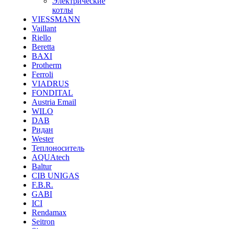
Электрические
котлы
VIESSMANN
Vaillant
Riello
Beretta
BAXI
Protherm
Ferroli
VIADRUS
FONDITAL
Austria Email
WILO
DAB
Ридан
Wester
Теплоноситель
AQUAtech
Baltur
CIB UNIGAS
F.B.R.
GABI
ICI
Rendamax
Seitron