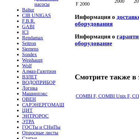
2000
20
F 2000
насосы
Baltur
CIB UNIGAS
Информация о
доставк
F.B.R.
оборудования
GABI
ICI
Информация о
гаранти
Rendamax
оборудование
Seitron
Siemens
Sondex
Weishaupt
Wolf
Алмаз-Газотрон
Смотрите также в 
ВЗЛЕТ
ВОДОПРИБОР
Логика
Машинпэкс
COMBI F, COMBI Unix F, C
ОВЕН
САРЭНЕРГОМАШ
ЦИТ
ЭНТРОРОС
ЭТРА
ГОСТы и СНиПы
Опросные листы
Статьи