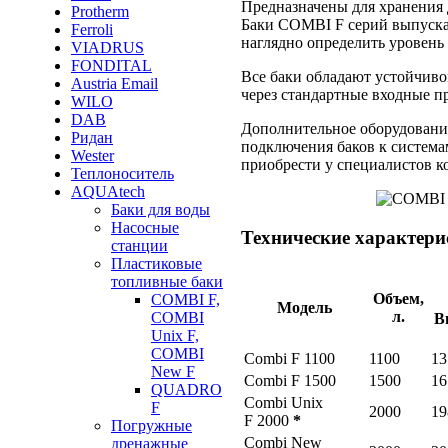
Предназначены для хранения 
Protherm
Баки COMBI F серий выпускаю
Ferroli
наглядно определить уровень 
VIADRUS
FONDITAL
Все баки обладают устойчиво
Austria Email
через стандартные входные п
WILO
DAB
Дополнительное оборудовани
Ридан
подключения баков к система
Wester
приобрести у специалистов к
Теплоноситель
AQUAtech
Баки для воды
Насосные
Технические характери
станции
Пластиковые
топливные баки
Объем,
COMBI F,
Модель
л.
COMBI
В
Unix F,
COMBI
Combi F 1100
1100
13
New F
Combi F 1500
1500
16
QUADRO
Combi Unix
F
2000
19
F 2000
*
Погружные
Combi New
дренажные