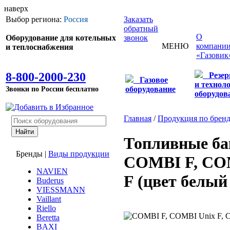
наверх
Выбор региона:
Россия
Заказать
обратный
О
Оборудование для котельных
звонок
МЕНЮ
компани
и теплоснабжения
«Газовик
8-800-2000-230
Резе
Газовое
и технол
Звонки по России бесплатно
оборудование
оборудов
Главная
/
Продукция по брен
Топливные ба
Бренды
|
Виды продукции
COMBI F, CO
NAVIEN
F (цвет белы
Buderus
VIESSMANN
Vaillant
Riello
Beretta
BAXI