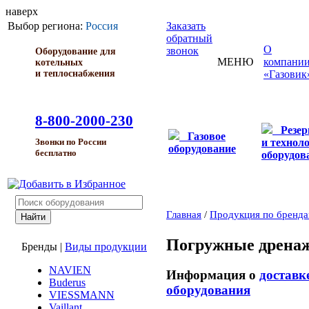
наверх
Выбор региона:
Россия
Заказать
обратный
О
звонок
Оборудование для
МЕНЮ
компани
котельных
и теплоснабжения
«Газовик
8-800-2000-230
Резе
Газовое
и технол
Звонки по России
оборудование
бесплатно
оборудов
Главная
/
Продукция по бренд
Погружные дрена
Бренды
|
Виды продукции
NAVIEN
Информация о
доставк
Buderus
оборудования
VIESSMANN
Vaillant