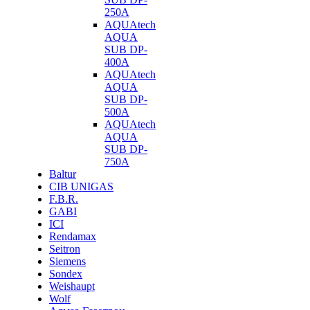
250A
AQUAtech
AQUA
SUB DP-
400A
AQUAtech
AQUA
SUB DP-
500A
AQUAtech
AQUA
SUB DP-
750A
Baltur
CIB UNIGAS
F.B.R.
GABI
ICI
Rendamax
Seitron
Siemens
Sondex
Weishaupt
Wolf