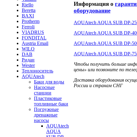
Информация о
гаранти
Riello
оборудование
Beretta
BAXI
Protherm
AQUAtech AQUA SUB DP-2
Ferroli
VIADRUS
AQUAtech AQUA SUB DP-4
FONDITAL
AQUAtech AQUA SUB DP-5
Austria Email
WILO
AQUAtech AQUA SUB DP-7
DAB
Ридан
Чтобы получить больше инфо
Wester
цены» или позвоните по теле
Теплоноситель
AQUAtech
Доставка оборудования осущ
Баки для воды
России и странам СНГ
Насосные
станции
Пластиковые
топливные баки
Погружные
дренажные
насосы
AQUAtech
AQUA
SUB DP-