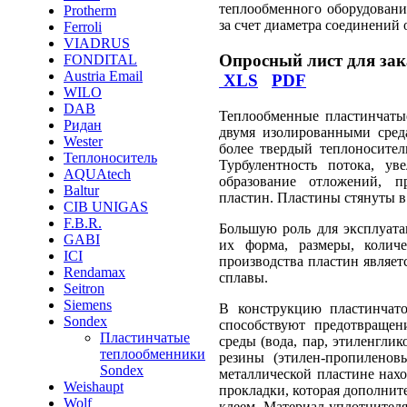
теплообменного оборудования
Protherm
за счет диаметра соединений о
Ferroli
VIADRUS
Опросный лист для зак
FONDITAL
Austria Email
XLS
PDF
WILO
DAB
Теплообменные пластинчаты
Ридан
двумя изолированными сред
Wester
более твердый теплоносител
Теплоноситель
Турбулентность потока, у
AQUAtech
образование отложений, п
Baltur
пластин. Пластины стянуты в 
CIB UNIGAS
F.B.R.
Большую роль для эксплуата
GABI
их форма, размеры, колич
ICI
производства пластин являет
Rendamax
сплавы.
Seitron
Siemens
В конструкцию пластинчато
Sondex
способствуют предотвращен
Пластинчатые
среды (вода, пар, этиленгли
теплообменники
резины (этилен-пропиленов
Sondex
металлической пластине нахо
Weishaupt
прокладки, которая дополни
Wolf
клеем. Материал уплотнител