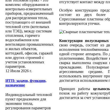
или тепловой пункт - это
отсутствует контакт между пл
комплекс оборудования и
контрольно-измерительных
Особую конструкцию пред
приборов, предназначенный
состоят из двух более 
для распределения тепла,
Спрессованные пластины обр
поступающего от внешней
контролируются утечки.
тепловой сети (котельных
или ТЭЦ), между системам
отопления, горячего
водоснабжения или
Конструкция полусварных
вентиляции промышленных
свою очередь, состоят из д
и жилых объектов,
исполнения теплообменника в
коттеджей, офисов, гаражей
одной стороне аппарата. По
или других строений с
уплотнениями. Воздействие 
учетом установленных
сварка выполнена снаружи 
параметров.
прокладками. Полусварны
12 Июля 2026 г.
агрессивными средами. П
использовать внутреннее пр
достигается использованием 
ИТП: задачи, функции,
назначение
Принцип работы
цельнос
похож на работу кожухотру
Индивидуальный тепловой
достигается за счет установк
пункт предназначен для
экономии тепла,
регулирования параметров