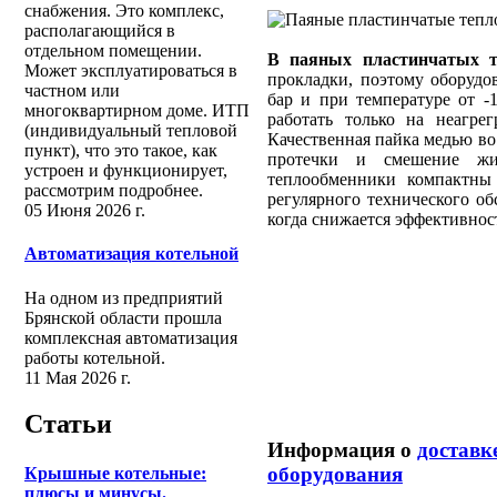
снабжения. Это комплекс,
располагающийся в
отдельном помещении.
В паяных пластинчатых т
Может эксплуатироваться в
прокладки, поэтому оборудо
частном или
бар и при температуре от -
многоквартирном доме. ИТП
работать только на неагре
(индивидуальный тепловой
Качественная пайка медью во
пункт), что это такое, как
протечки и смешение жи
устроен и функционирует,
теплообменники компактны
рассмотрим подробнее.
регулярного технического об
05 Июня 2026 г.
когда снижается эффективнос
Автоматизация котельной
На одном из предприятий
Брянской области прошла
комплексная автоматизация
работы котельной.
11 Мая 2026 г.
Статьи
Информация о
доставк
оборудования
Крышные котельные:
плюсы и минусы.