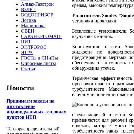
Алмаз-Газотрон
средам, высоким температура
ВЗЛЕТ
ВОДОПРИБОР
Уплотнитель Sondex "Sonder
Логика
установки прокладки.
Машинпэкс
Бесклеевые
уплотнители S
ОВЕН
каучуковых кнопок.
САРЭНЕРГОМАШ
ЦИТ
Конструкция пластин Sond
ЭНТРОРОС
жидкости по поверхност
ЭТРА
предотвращения мертвых зо
ГОСТы и СНиПы
обеспечивают прочность в
Опросные листы
обнаружения утечек.
Статьи
Термическая эффективность
прессовки пластин с разным
Новости
турбулентности. Максималь
елочном исполнении пластин
Принимаем заказы на
изготовление
индивидуальных тепловых
Среди моделей пластин S
пунктов ИТП
применяются для рабочей с
волокон, которые могут б
Теплораспределительный
турбулентность таких пласт