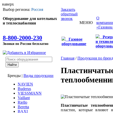
наверх
Выбор региона:
Россия
Заказать
обратный
О
Оборудование для котельных
звонок
МЕНЮ
компани
и теплоснабжения
«Газовик
8-800-2000-230
Резе
Газовое
и технол
Звонки по России бесплатно
оборудование
оборудов
Главная
/
Продукция по брен
Пластинчаты
Бренды
|
Виды продукции
теплообменни
NAVIEN
Buderus
VIESSMANN
Vaillant
Riello
Пластинчатые теплообмен
Beretta
пластин, которые влияют н
BAXI