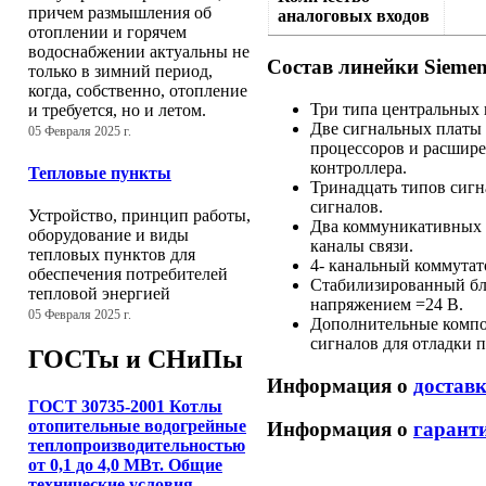
причем размышления об
аналоговых входов
отоплении и горячем
водоснабжении актуальны не
Состав линейки Sieme
только в зимний период,
когда, собственно, отопление
Три типа центральных 
и требуется, но и летом.
Две сигнальных платы 
05 Февраля 2025 г.
процессоров и расшире
контроллера.
Тепловые пункты
Тринадцать типов сигн
сигналов.
Устройство, принцип работы,
Два коммуникативных 
оборудование и виды
каналы связи.
тепловых пунктов для
4- канальный коммутат
обеспечения потребителей
Стабилизированный бл
тепловой энергией
напряжением =24 В.
05 Февраля 2025 г.
Дополнительные компо
сигналов для отладки 
ГОСТы и СНиПы
Информация о
достав
ГОСТ 30735-2001 Котлы
отопительные водогрейные
Информация о
гарант
теплопроизводительностью
от 0,1 до 4,0 МВт. Общие
технические условия