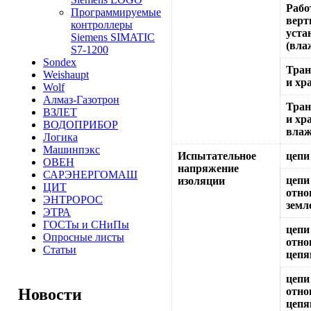
Рабо
Программируемые
верт
контроллеры
уста
Siemens SIMATIC
(вла
S7-1200
Sondex
Тран
Weishaupt
и хр
Wolf
Алмаз-Газотрон
Тран
ВЗЛЕТ
и хр
ВОДОПРИБОР
влаж
Логика
Машинпэкс
Испытательное
цепи 
ОВЕН
напряжение
САРЭНЕРГОМАШ
цепи
изоляции
ЦИТ
отно
ЭНТРОРОС
земл
ЭТРА
ГОСТы и СНиПы
цепи
Опросные листы
отно
Статьи
цепя
цепи
Новости
отно
цепя