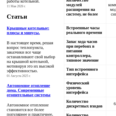
Количество
работы котельной.
модулей
ком
11 Мая 2026 г.
расширения на
мо
систему, не более
си
Статьи
Встроенные часы
Крышные котельные:
реального времени
плюсы и минусы.
Запас хода часов
В настоящее время, решая
при перебоях в
вопрос теплопункта,
питании
заказчики все чаще
контроллера,
останавливают свой выбор
типовое значение
на крышной котельной,
мотивируя это их высокой
Тип встроенного
эффективностью.
интерфейса
01 Августа 2025 г.
Физический
Автономное отопление
уровень
дома. Современные
интерфейса
отопительные системы
Количество
6
Автономное отопление
дискретных входов
становится все более
популярнее и практичнее,
Количество