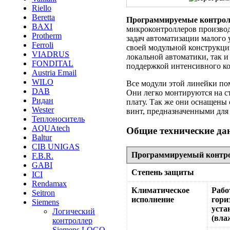
Riello
Beretta
Программируемые контрол
BAXI
микроконтроллеров производ
Protherm
задач автоматизации малого
Ferroli
своей модульной конструкци
VIADRUS
локальной автоматики, так и
FONDITAL
поддержкой интенсивного ком
Austria Email
WILO
Все модули этой линейки по
DAB
Они легко монтируются на 
Ридан
плату. Так же они оснащен
Wester
винт, предназначенными для
Теплоноситель
AQUAtech
Общие технические да
Baltur
CIB UNIGAS
Программируемый контр
F.B.R.
GABI
Степень защиты
ICI
Rendamax
Климатическое
Рабо
Seitron
исполнение
гори
Siemens
уста
Логический
(вла
контроллер
Siemens LOGO