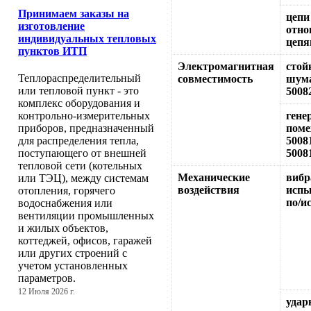
Принимаем заказы на
цепи
изготовление
отно
индивидуальных тепловых
цепя
пунктов ИТП
Электромагнитная
стой
Теплораспределительный
совместимость
шум
или тепловой пункт - это
5008
комплекс оборудования и
гене
контрольно-измерительных
поме
приборов, предназначенный
5008
для распределения тепла,
5008
поступающего от внешней
тепловой сети (котельных
Механические
вибр
или ТЭЦ), между системам
воздействия
испы
отопления, горячего
по/и
водоснабжения или
вентиляции промышленных
и жилых объектов,
коттеджей, офисов, гаражей
или других строений с
учетом установленных
параметров.
12 Июля 2026 г.
удар