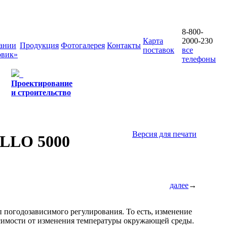
8-800-
Карта
2000-230
ании
Продукция
Фотогалерея
Контакты
поставок
все
овик»
телефоны
Проектирование
и строительство
Версия для печати
ELLO 5000
далее
→
 погодозависимого регулирования. То есть, изменение
исимости от изменения температуры окружающей среды.