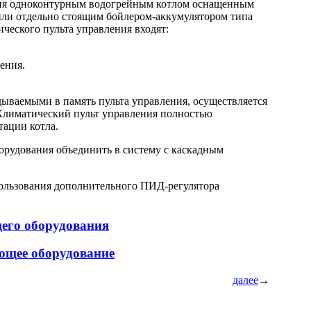
ния одноконтурным водогрейным котлом оснащенным
или отдельно стоящим
бойлером-аккумулятором
типа
еского пульта управления входят:
ения.
дываемыми в память пульта управления, осуществляется
 Климатический пульт управления полностью
тации котла.
орудования объединить в систему с каскадным
пользования дополнительного
ПИД-регулятора
щего оборудования
ющее оборудование
далее
→