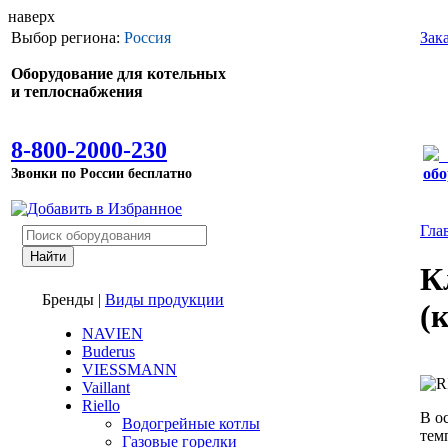
наверх
Выбор региона:
Россия
Зак
Оборудование для котельных
и теплоснабжения
8-800-2000-230
Звонки по России бесплатно
обо
Гла
К
Бренды
|
Виды продукции
(
NAVIEN
Buderus
VIESSMANN
Vaillant
Riello
В о
Водогрейные котлы
тем
Газовые горелки