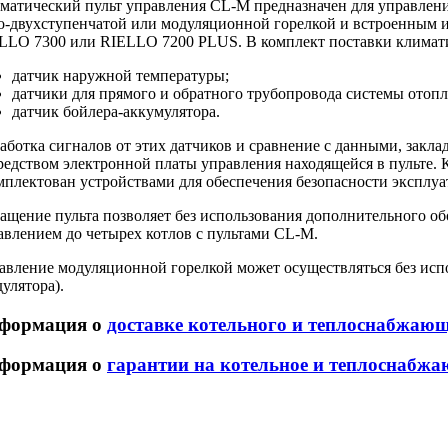
матический пульт управления
CL-M
предназначен для управле
о-двухступенчатой
или модуляционной горелкой и встроенным 
LLO 7300 или RIELLO 7200 PLUS. В комплект поставки климатич
датчик наружной температуры;
датчики для прямого и обратного трубопровода системы отопл
датчик
бойлера-аккумулятора
.
аботка сигналов от этих датчиков и сравнение с данными, закла
редством электронной платы управления находящейся в пульте.
мплектован устройствами для обеспечения безопасности эксплуа
ащение пульта позволяет без использования дополнительного об
авлением до четырех котлов с пультами
CL-M
.
авление модуляционной горелкой может осуществляться без ис
дулятора).
формация о
доставке котельного и теплоснабжаю
формация о
гарантии на котельное и теплоснабжа