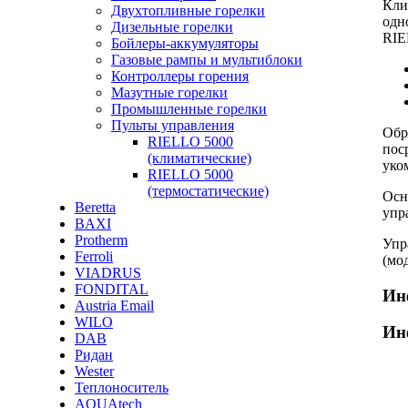
Кли
Двухтопливные горелки
одн
Дизельные горелки
RIE
Бойлеры-аккумуляторы
Газовые рампы и мультиблоки
Контроллеры горения
Мазутные горелки
Промышленные горелки
Пульты управления
Обр
RIELLO 5000
пос
(климатические)
уко
RIELLO 5000
(термостатические)
Осн
Beretta
упр
BAXI
Protherm
Упр
Ferroli
(мо
VIADRUS
FONDITAL
Ин
Austria Email
WILO
Ин
DAB
Ридан
Wester
Теплоноситель
AQUAtech