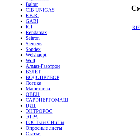
Baltur
См
CIB UNIGAS
F.B.R.
GABI
ICI
RIE
Rendamax
Seitron
Siemens
Sondex
Weishaupt
Wolf
Алмаз-Газотрон
ВЗЛЕТ
ВОДОПРИБОР
Логика
Машинпэкс
ОВЕН
САРЭНЕРГОМАШ
ЦИТ
ЭНТРОРОС
ЭТРА
ГОСТы и СНиПы
Опросные листы
Статьи