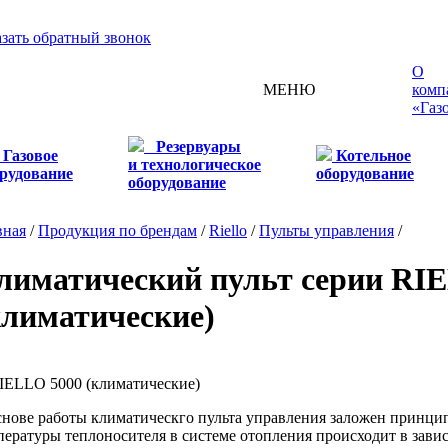
азать обратный звонок
О
МЕНЮ
комп
«Газ
Резервуары
Газовое
Котельное
и технологическое
рудование
оборудование
оборудование
вная
/
Продукция по брендам
/
Riello
/
Пульты управления
/
лиматический пульт серии RI
климатические)
снове работы климатическго пульта управления заложен принцип
пературы теплоносителя в системе отопления происходит в зав