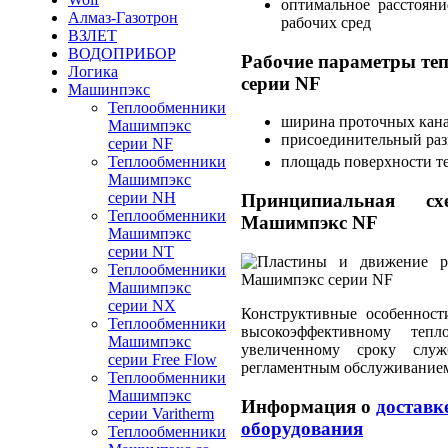
оптимальное расстоян
Алмаз-Газотрон
рабочих сред
ВЗЛЕТ
ВОДОПРИБОР
Рабочие параметры те
Логика
серии NF
Машинпэкс
Теплообменники
ширина проточных кана
Машимпэкс
присоединительный раз
серии NF
Теплообменники
площадь поверхности те
Машимпэкс
серии NH
Принципиальная сх
Теплообменники
Машимпэкс NF
Машимпэкс
серии NT
Теплообменники
Машимпэкс
серии NX
Конструктивные особеннос
Теплообменники
высокоэффективному тепл
Машимпэкс
увеличенному сроку сл
серии Free Flow
регламентным обслуживание
Теплообменники
Машимпэкс
Информация о
доставк
серии Varitherm
оборудования
Теплообменники