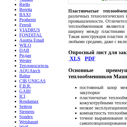
Riello
Beretta
Пластинчатые теплообм
BAXI
различных технологических п
Protherm
промышленности. Отличител
Ferroli
теплообменников являются
VIADRUS
ширину между пластинами 
FONDITAL
Такая конструкция пластин 
Austria Email
любыми средами, даже с вклю
WILO
DAB
Опросный лист для зак
Ридан
XLS
PDF
Wester
Теплоноситель
Основные преимущ
AQUAtech
Baltur
теплообменников Маш
CIB UNIGAS
F.B.R.
постоянный зазор ме
GABI
закупорки
ICI
пластинчатые теплооб
Rendamax
кожухотрубными тепло
Seitron
низкие эксплуатационн
Siemens
компактность теплообм
Sondex
точное выравнивание п
Weishaupt
самопозиционирования
Wolf