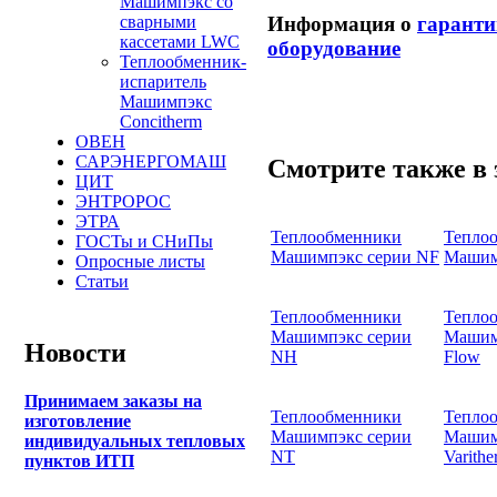
Машимпэкс со
Информация о
гаранти
сварными
кассетами LWC
оборудование
Теплообменник-
испаритель
Машимпэкс
Concitherm
ОВЕН
САРЭНЕРГОМАШ
Смотрите также в 
ЦИТ
ЭНТРОРОС
ЭТРА
Теплообменники
Тепло
ГОСТы и СНиПы
Машимпэкс серии NF
Машим
Опросные листы
Статьи
Теплообменники
Тепло
Машимпэкс серии
Машимп
Новости
NH
Flow
Принимаем заказы на
Теплообменники
Тепло
изготовление
Машимпэкс серии
Машим
индивидуальных тепловых
NT
Varith
пунктов ИТП