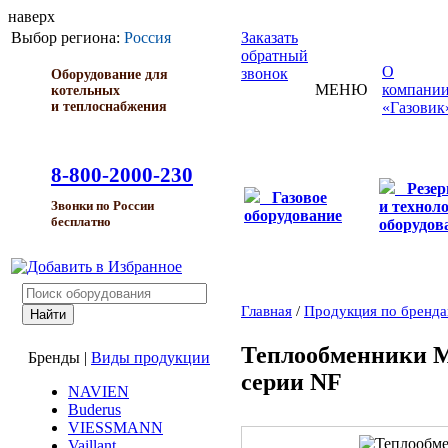
наверх
Выбор региона:
Россия
Заказать
обратный
О
звонок
Оборудование для
МЕНЮ
компани
котельных
и теплоснабжения
«Газовик
8-800-2000-230
Резе
Газовое
и технол
Звонки по России
оборудование
бесплатно
оборудов
Главная
/
Продукция по бренд
Теплообменники 
Бренды
|
Виды продукции
серии NF
NAVIEN
Buderus
VIESSMANN
Vaillant