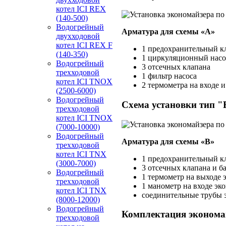
котел ICI REX
(140-500)
Водогрейный
Арматура для схемы «A»
двухходовой
котел ICI REX F
1 предохранительный кл
(140-350)
1 циркуляционный насо
Водогрейный
3 отсечных клапана
трехходовой
1 фильтр насоса
котел ICI TNOX
2 термометра на входе 
(2500-6000)
Водогрейный
Схема установки тип "
трехходовой
котел ICI TNOX
(7000-10000)
Водогрейный
Арматура для схемы «B»
трехходовой
котел ICI TNX
1 предохранительный к
(3000-7000)
3 отсечных клапана и б
Водогрейный
1 термометр на выходе 
трехходовой
1 манометр на входе эк
котел ICI TNX
соединительные трубы э
(8000-12000)
Водогрейный
Комплектация эконома
трехходовой