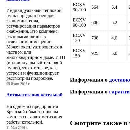
ECXV
564
5,4
90-100
Индивидуальный тепловой
пункт предназначен для
ECXV
экономии тепла,
606
5,2
90-100
регулирования параметров
снабжения. Это комплекс,
ECXV
располагающийся в
738
4,0
120
отдельном помещении.
Может эксплуатироваться в
ECXV
частном или
925
5,0
150
многоквартирном доме. ИТП
(индивидуальный тепловой
пункт), что это такое, как
устроен и функционирует,
рассмотрим подробнее.
Информация о
доставк
05 Июня 2026 г.
Информация о
гаранти
Автоматизация котельной
На одном из предприятий
Брянской области прошла
комплексная автоматизация
Смотрите также в 
работы котельной.
11 Мая 2026 г.