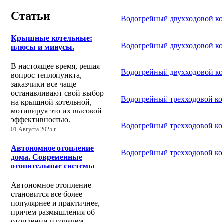
Статьи
Водогрейный двухходовой кот
Крышные котельные:
Водогрейный двухходовой ко
плюсы и минусы.
В настоящее время, решая
Водогрейный двухходовой кот
вопрос теплопункта,
заказчики все чаще
останавливают свой выбор
Водогрейный трехходовой ко
на крышной котельной,
мотивируя это их высокой
эффективностью.
Водогрейный трехходовой ко
01 Августа 2025 г.
Автономное отопление
Водогрейный трехходовой ко
дома. Современные
отопительные системы
Автономное отопление
становится все более
популярнее и практичнее,
причем размышления об
отоплении и горячем