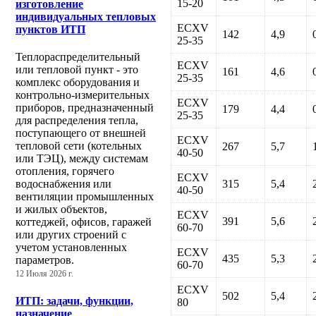
15-20
изготовление
индивидуальных тепловых
ECXV
пунктов ИТП
142
4,9
25-35
Теплораспределительный
ECXV
или тепловой пункт - это
161
4,6
25-35
комплекс оборудования и
контрольно-измерительных
ECXV
приборов, предназначенный
179
4,4
25-35
для распределения тепла,
поступающего от внешней
ECXV
тепловой сети (котельных
267
5,7
40-50
или ТЭЦ), между системам
отопления, горячего
ECXV
315
5,4
водоснабжения или
40-50
вентиляции промышленных
и жилых объектов,
ECXV
391
5,6
коттеджей, офисов, гаражей
60-70
или других строений с
учетом установленных
ECXV
435
5,3
параметров.
60-70
12 Июля 2026 г.
ECXV
502
5,4
ИТП: задачи, функции,
80
назначение