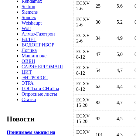
Rendamax
ECXV
25
5,6
Seitron
2-6
Siemens
Sondex
ECXV
30
5,2
Weishaupt
2-6
Wolf
Алмаз-Газотрон
ECXV
34
4,9
ВЗЛЕТ
2-6
ВОДОПРИБОР
Логика
ECXV
47
5,0
Машинпэкс
8-12
ОВЕН
САРЭНЕРГОМАШ
ECXV
54
4,7
ЦИТ
8-12
ЭНТРОРОС
ЭТРА
ECXV
62
4,4
ГОСТы и СНиПы
8-12
Опросные листы
Статьи
ECXV
82
4,7
15-20
ECXV
Новости
92
4,5
15-20
ECXV
Принимаем заказы на
101
4,3