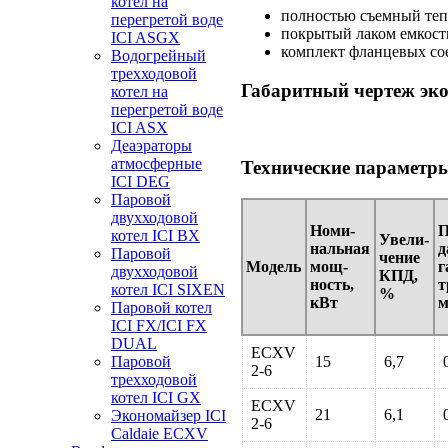
котел на
полностью съемный те
перегретой воде
покрытый лаком емкост
ICI ASGX
комплект фланцевых со
Водогрейный
трехходовой
Габаритный чертеж эк
котел на
перегретой воде
ICI ASX
Деаэраторы
атмосферные
Технические параметр
ICI DEG
Паровой
двухходовой
Номи-
П
котел ICI BX
Увели-
нальная
д
Паровой
чение
Модель
мощ-
г
двухходовой
КПД,
ность,
т
котел ICI SIXEN
%
кВт
м
Паровой котел
ICI FX/ICI FX
DUAL
ECXV
Паровой
15
6,7
2-6
трехходовой
котел ICI GX
ECXV
21
6,1
Экономайзер ICI
2-6
Caldaie ECXV