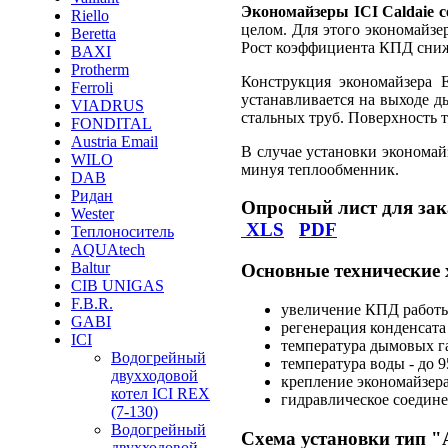
Экономайзеры ICI Caldaie
Riello
целом. Для этого экономайзе
Beretta
Рост коэффициента КПД сниж
BAXI
Protherm
Конструкция экономайзера 
Ferroli
устанавливается на выходе д
VIADRUS
стальных труб. Поверхность 
FONDITAL
Austria Email
В случае установки экономай
WILO
минуя теплообменник.
DAB
Ридан
Опросный лист для зак
Wester
XLS
PDF
Теплоноситель
AQUAtech
Baltur
Основные технические
CIB UNIGAS
F.B.R.
увеличение КПД работы
GABI
регенерация конденсата
ICI
температура дымовых г
Водогрейный
температура воды - до 
двухходовой
крепление экономайзер
котел ICI REX
гидравлическое соедин
(7-130)
Водогрейный
Схема установки тип "
двухходовой