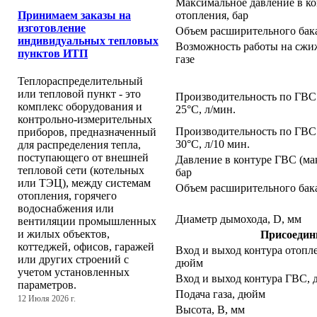
Максимальное давление в ко
Принимаем заказы на
отопления, бар
изготовление
Объем расширительного бака
индивидуальных тепловых
Возможность работы на сж
пунктов ИТП
газе
Теплораспределительный
или тепловой пункт - это
Производительность по ГВС
комплекс оборудования и
25°С, л/мин.
контрольно-измерительных
Производительность по ГВС 
приборов, предназначенный
30°С, л/10 мин.
для распределения тепла,
поступающего от внешней
Давление в контуре ГВС (мак
тепловой сети (котельных
бар
или ТЭЦ), между системам
Объем расширительного бак
отопления, горячего
водоснабжения или
Диаметр дымохода, D, мм
вентиляции промышленных
и жилых объектов,
Присоедин
коттеджей, офисов, гаражей
Вход и выход контура отопл
или других строений с
дюйм
учетом установленных
Вход и выход контура ГВС,
параметров.
Подача газа, дюйм
12 Июля 2026 г.
Высота, B, мм