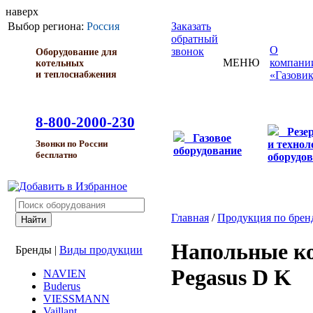
наверх
Выбор региона:
Россия
Заказать
обратный
О
звонок
Оборудование для
МЕНЮ
компани
котельных
и теплоснабжения
«Газови
8-800-2000-230
Резе
Газовое
и технол
Звонки по России
оборудование
бесплатно
оборудо
Главная
/
Продукция по брен
Напольные к
Бренды
|
Виды продукции
Pegasus D K
NAVIEN
Buderus
VIESSMANN
Vaillant