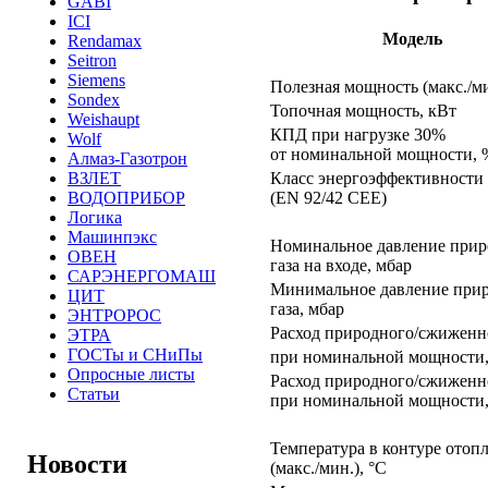
GABI
ICI
Модель
Rendamax
Seitron
Siemens
Полезная мощность (макс./ми
Sondex
Топочная мощность, кВт
Weishaupt
КПД при нагрузке 30%
Wolf
от номинальной мощности, 
Алмаз-Газотрон
ВЗЛЕТ
Класс энергоэффективности
ВОДОПРИБОР
(EN 92/42 CEE)
Логика
Машинпэкс
Номинальное давление прир
ОВЕН
газа на входе, мбар
САРЭНЕРГОМАШ
Минимальное давление при
ЦИТ
газа, мбар
ЭНТРОРОС
Расход природного/сжиженно
ЭТРА
ГОСТы и СНиПы
при номинальной мощности,
Опросные листы
Расход природного/сжиженно
Статьи
при номинальной мощности,
Температура в контуре отоп
Новости
(макс./мин.), °С