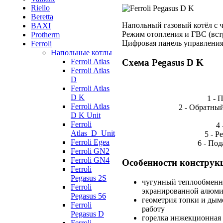
Riello
Beretta
Напольный газовый котёл с
BAXI
Режим отопления и ГВС (вст
Protherm
Цифровая панель управлени
Ferroli
Напольные котлы
Схема Pegasus D K
Ferroli Atlas
Ferroli Atlas
D
Ferroli Atlas
D K
1 - 
Ferroli Atlas
2 - Обратны
D K Unit
Ferroli
4
Atlas_D_Unit
5 - Р
Ferroli Egea
6 - По
Ferroli GN2
Ferroli GN4
Особенности конструк
Ferroli
Pegasus 2S
чугунный теплообменн
Ferroli
экранированной алюм
Pegasus 56
геометрия топки и дым
Ferroli
работу
Pegasus D
горелка инжекционная 
Ferroli