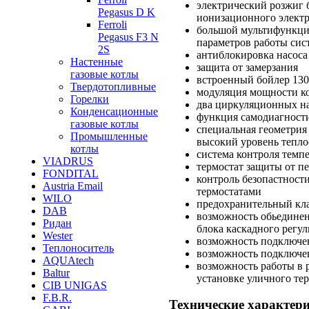
электрический розжиг б
Pegasus D K
ионизационного элект
Ferroli
большой мультифункци
Pegasus F3 N
параметров работы сис
2S
антиблокировка насоса
Настенные
защита от замерзания
газовые котлы
встроенный бойлер 13
Твердотопливные
модуляция мощности к
Горелки
два циркуляционных на
Конденсационные
функция самодиагност
газовые котлы
специальная геометрия
Промышленные
высокий уровень тепл
котлы
система контроля темп
VIADRUS
термостат защиты от п
FONDITAL
контроль безопастности
Austria Email
термостатами
WILO
предохранительный кл
DAB
возможность обьединен
Ридан
блока каскадного регу
Wester
возможность подключе
Теплоноситель
возможность подключен
AQUAtech
возможность работы в
Baltur
установке уличного тер
CIB UNIGAS
F.B.R.
Технические характер