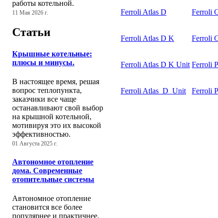
работы котельной.
Ferroli Atlas D
Ferroli
11 Мая 2026 г.
Статьи
Ferroli Atlas D K
Ferroli
Крышные котельные:
плюсы и минусы.
Ferroli Atlas D K Unit
Ferroli 
В настоящее время, решая
вопрос теплопункта,
Ferroli Atlas_D_Unit
Ferroli 
заказчики все чаще
останавливают свой выбор
на крышной котельной,
мотивируя это их высокой
эффективностью.
01 Августа 2025 г.
Автономное отопление
дома. Современные
отопительные системы
Автономное отопление
становится все более
популярнее и практичнее,