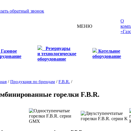
азать обратный звонок
О
МЕНЮ
комп
«Газ
Резервуары
Газовое
Котельное
и технологическое
рудование
оборудование
оборудование
вная
/
Продукция по брендам
/
F.B.R.
/
мбинированные горелки F.B.R.