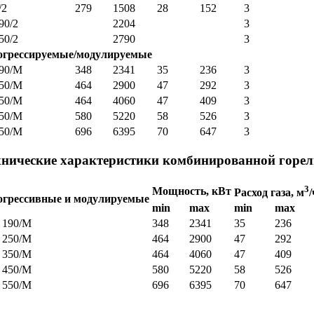
/2
279
1508
28
152
3
90/2
2204
3
50/2
2790
3
огрессируемые/модулируемые
90/М
348
2341
35
236
3
50/М
464
2900
47
292
3
50/М
464
4060
47
409
3
50/М
580
5220
58
526
3
50/М
696
6395
70
647
3
хнические характеристики комбинированной горел
3
Мощность, кВт
Расход газа, м
/
огрессивные и модулируемые
min
max
min
max
 190/M
348
2341
35
236
 250/M
464
2900
47
292
 350/M
464
4060
47
409
 450/M
580
5220
58
526
 550/M
696
6395
70
647