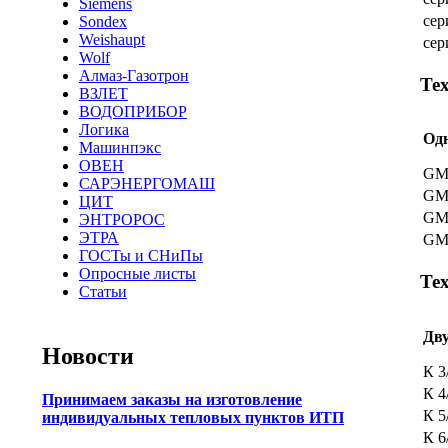
Siemens
сер
Sondex
Weishaupt
сер
Wolf
Алмаз-Газотрон
Те
ВЗЛЕТ
ВОДОПРИБОР
Логика
Од
Машинпэкс
ОВЕН
GM
САРЭНЕРГОМАШ
GM
ЦИТ
GM
ЭНТРОРОС
ЭТРА
GM
ГОСТы и СНиПы
Опросные листы
Те
Статьи
Дв
Новости
К 3
К 4
Принимаем заказы на изготовление
К 5
индивидуальных тепловых пунктов ИТП
К 6