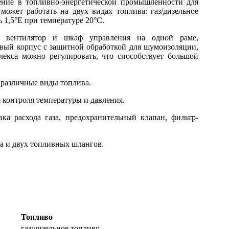
ние в топливно-энергетической промышленности для
ожет работать на двух видах топлива: газ/дизельное
 1,5°Е при температуре 20°С.
ь вентилятор и шкаф управления на одной раме,
вый корпус с защитной обработкой для шумоизоляции,
лекса можно регулировать, что способствует большой
 различные виды топлива.
 контроля температуры и давления.
вка расхода газа, предохранительный клапан, фильтр-
а и двух топливных шлангов.
Топливо
газ/дизельное топливо