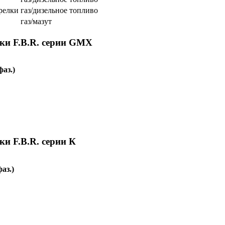
релки
газ/дизельное топливо
газ/мазут
ки F.B.R. серии GMX
фаз.)
и F.B.R. серии К
аз.)