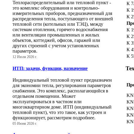
Теплораспределительный или тепловой пункт -
К 7
это комплекс оборудования и контрольно-
К 1
измерительных приборов, предназначенный для
К 2
распределения тепла, поступающего от внешней
Пр
тепловой сети (котельных или ТЭЦ), между
системам отопления, горячего водоснабжения
К 1
или вентиляции промышленных и жилых
К 2
объектов, коттеджей, офисов, гаражей или
К 3
других строений с учетом установленных
К 4
параметров.
К 5
12 Июля 2026 г.
Те
ИТП: задачи, функции, назначение
Индивидуальный тепловой пункт предназначен
Пр
для экономии тепла, регулирования параметров
снабжения. Это комплекс, располагающийся в
KN
отдельном помещении. Может
эксплуатироваться в частном или
KN
многоквартирном доме. ИТП (индивидуальный
KN
тепловой пункт), что это такое, как устроен и
KN
функционирует, рассмотрим подробнее.
KN
05 Июня 2026 г.