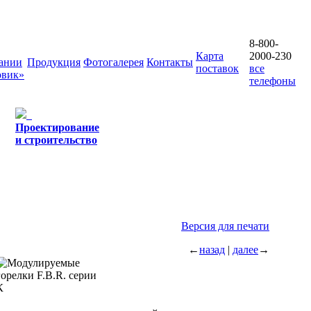
8-800-
Карта
2000-230
ании
Продукция
Фотогалерея
Контакты
поставок
все
овик»
телефоны
Проектирование
и строительство
Версия для печати
←
назад
|
далее
→