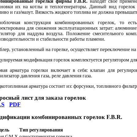
бинированные горелки фирмы F.B.R.
находят свое примене
ановки их на котлы и теплогенераторы. Данный вид горелок м
ливо и газ/мазут. Вязкость жидкого топлива не должна превышать
облочная конструкция комбинированных горелок, то ест
оектирована для снижения эксплуатационных затрат: алюминие
тилятор для наддува воздуха. Положение смесительного комп
изводительности и стабильности работы пламени.
блер, установленный на горелке, осуществляет переключение на
улируемая модификация горелок комплектуется регулятором для
овая арматура горелки включает в себя: клапан для регулиро
илизатор давления газа, реле давления газа.
котопливная арматура состоит из: форсунки, топливного фильтр
росный лист для заказа горелок
LS
PDF
дификации комбинированных горелок F.B.R.
дель
Тип регулирования
рия GM X
одноступенчатая горелка