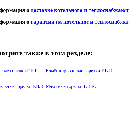
формация о
доставке котельного и теплоснабжаю
формация о
гарантии на котельное и теплоснабжа
отрите также в этом разделе:
овые горелки F.B.R.
Комбинированные горелки F.B.R.
ельные горелки F.B.R.
Мазутные горелки F.B.R.