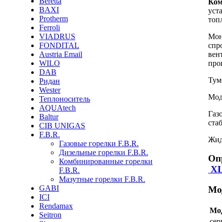
Beretta
Ком
BAXI
уст
Protherm
топ
Ferroli
Мон
VIADRUS
спр
FONDITAL
вен
Austria Email
про
WILO
DAB
Тум
Ридан
Wester
Мод
Теплоноситель
AQUAtech
Газ
Baltur
стаб
CIB UNIGAS
F.B.R.
Жид
Газовые горелки F.B.R.
Дизельные горелки F.B.R.
Оп
Комбинированные горелки
X
F.B.R.
Мазутные горелки F.B.R.
GABI
Мо
ICI
Rendamax
Мо
Seitron
се