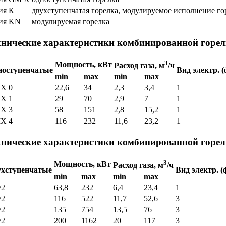
ия К
двухступенчатая горелка, модулируемое исполнение го
ия KN
модулируемая горелка
хнические характеристики комбинированной горел
3
Мощность, кВт
Расход газа, м
/ч
ноступенчатые
Вид электр. (
min
max
min
max
X 0
22,6
34
2,3
3,4
1
X 1
29
70
2,9
7
1
X 3
58
151
2,8
15,2
1
X 4
116
232
11,6
23,2
1
хнические характеристики комбинированной горелк
3
Мощность, кВт
Расход газа, м
/ч
ухступенчатые
Вид электр. (ф
min
max
min
max
/2
63,8
232
6,4
23,4
1
/2
116
522
11,7
52,6
3
/2
135
754
13,5
76
3
/2
200
1162
20
117
3