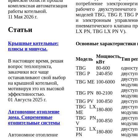
Брянской области прошла
потребление электроэнерг
комплексная автоматизация
рабочего двухступенчатог
работы котельной.
моделей TBG, TBG Р, TBG P
11 Мая 2026 г.
и электронным управлен
пневматического клапана п
Статьи
LX PN, TBG LX PN V).
Крышные котельные:
Основные характеристики 
плюсы и минусы.
Мощность,
Модель
Тип ре
В настоящее время, решая
кВт
вопрос теплопункта,
TBG
80-600
одност
заказчики все чаще
TBG P
240-850
двусту
останавливают свой выбор
двусту
TBG ME
100-6000
на крышной котельной,
модуля
мотивируя это их высокой
двусту
TBG PN
80-2100
эффективностью.
модуля
01 Августа 2025 г.
TBG PV
100-850
двусту
TBG LX
двусту
180-800
Автономное отопление
ME
модуля
дома. Современные
TBG PN
двусту
100-850
отопительные системы
V
модуля
TBG LX
двусту
180-800
PN
модуля
Автономное отопление