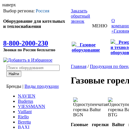
наверх
Выбор региона:
Россия
Заказать
обратный
О
Оборудование для котельных
звонок
МЕНЮ
компани
и теплоснабжения
«Газови
8-800-2000-230
Резе
Газовое
и технол
Звонки по России бесплатно
оборудование
оборудо
Главная
/
Продукция по брен
Газовые горел
Бренды
|
Виды продукции
NAVIEN
Buderus
VIESSMANN
Vaillant
Riello
Beretta
Газовые горелки Baltur
п
BAXI