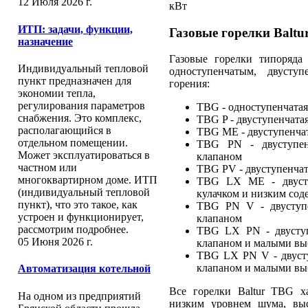
12 Июля 2026 г.
кВт
ИТП: задачи, функции,
Газовые горелки Balt
назначение
Газовые горелки типоряда
Индивидуальный тепловой
одноступенчатым, двусту
пункт предназначен для
горения:
экономии тепла,
регулирования параметров
TBG - одноступенчатая
снабжения. Это комплекс,
TBG P - двуступенчата
располагающийся в
TBG ME - двуступенчат
отдельном помещении.
TBG PN - двуступен
Может эксплуатироваться в
клапаном
частном или
TBG PV - двуступенчат
многоквартирном доме. ИТП
TBG LX ME - двусту
(индивидуальный тепловой
кулачком и низким сод
пункт), что это такое, как
TBG PN V - двуступе
устроен и функционирует,
клапаном
рассмотрим подробнее.
TBG LX PN - двуступ
05 Июня 2026 г.
клапаном и малыми вы
TBG LX PN V - двусту
клапаном и малыми вы
Автоматизация котельной
Все горелки Baltur TBG х
На одном из предприятий
низким уровнем шума, выс