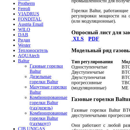
промышленности для получен
Protherm
Ferroli
Горелки Baltur, работающие
VIADRUS
регулировки мощности на о
FONDITAL
(или модуляционные).
Austria Email
WILO
Опросный лист для за
DAB
XLS
PDF
Ридан
Wester
Модельный ряд газовы
Теплоноситель
AQUAtech
Baltur
Тип регулирования
Мод
Газовые горелки
Одноступенчатые
BTG
Baltur
Двуступенчатые
BTG
Дизельные
Двухступенчатая
BTG
горелки Baltur
прогрессивные
TBG
Мазутные горелки
(модуляционные)
ME
Baltur
Комбинированные
Газовые горелки Balt
горелки Baltur
(газ/дизель)
Газовые горелки Baltur B
Комбинированные
двуступенчатыми прогресси
горелки Baltur
(газ/мазут)
Они работают с любой разн
CIB UNIGAS