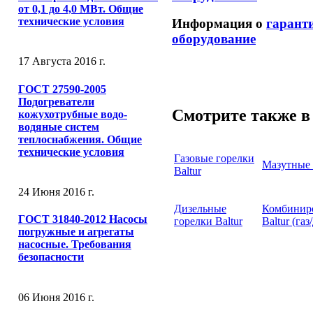
от 0,1 до 4,0 МВт. Общие
технические условия
Информация о
гарант
оборудование
17 Августа 2016 г.
ГОСТ 27590-2005
Подогреватели
Смотрите также в 
кожухотрубные водо-
водяные систем
теплоснабжения. Общие
технические условия
Газовые горелки
Мазутные 
Baltur
24 Июня 2016 г.
Дизельные
Комбинир
ГОСТ 31840-2012 Насосы
горелки Baltur
Baltur (газ
погружные и агрегаты
насосные. Требования
безопасности
06 Июня 2016 г.