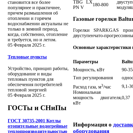
TBG LX
двусту
становится все более
180-800
PN V
модуля
популярнее и практичнее,
причем размышления об
Газовые горелки Balt
отоплении и горячем
водоснабжении актуальны не
только в зимний период,
Горелки SPARKGAS произв
когда, собственно, отопление
двуступенчато-прогрессивны
и требуется, но и летом.
05 Февраля 2025 г.
Основные характеристики
Тепловые пункты
Параметры
Balt
Устройство, принцип работы,
Мощность, кВт
90-35
оборудование и виды
Тип регулирования
одно
тепловых пунктов для
обеспечения потребителей
3
9,1-3
Расход газа, м
/час
тепловой энергией
Номинальная
05 Февраля 2025 г.
мощность двигателя,
0,37
кВт
ГОСТы и СНиПы
ГОСТ 30735-2001 Котлы
Информация о
достав
отопительные водогрейные
оборудования
теплопроизводительностью