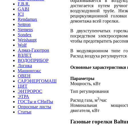
образовывается в воздух
F.B.R.
достигается путем ручно
GABI
воздуходувной трубе. Ни
ICI
рециркуляционной головки
Rendamax
демонтажа всей горелки.
Seitron
Siemens
В двухступенчатых горелк
Sondex
посредством электросервом
Weishaupt
чтобы предотвратить рассеив
Wolf
Алмаз-Газотрон
В модуляционном типе гор
ВЗЛЕТ
Расход воздуха регулируется
ВОДОПРИБОР
Логика
Основные характеристики 
Машинпэкс
ОВЕН
Параметры
САРЭНЕРГОМАШ
Мощность, кВт
ЦИТ
ЭНТРОРОС
Тип регулирования
ЭТРА
3
Расход газа, м
/час
ГОСТы и СНиПы
Номинальная мощност
Опросные листы
двигателя, кВт
Статьи
Газовые горелки Balt