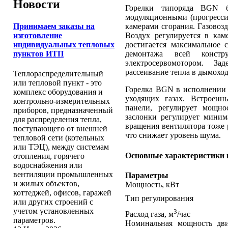
Новости
Горелки типоряда BGN б
модуляционными (прогресс
Принимаем заказы на
камерами сгорания. Газовоз
изготовление
Воздух регулируется в кам
индивидуальных тепловых
достигается максимальное 
пунктов ИТП
демонтажа всей констр
электросервомотором. З
рассеивание тепла в дымоход
Теплораспределительный
или тепловой пункт - это
Горелка BGN в исполнении 
комплекс оборудования и
уходящих газах. Встроенн
контрольно-измерительных
панели, регулирует мощно
приборов, предназначенный
заслонки регулирует мини
для распределения тепла,
вращения вентилятора тоже 
поступающего от внешней
что снижает уровень шума.
тепловой сети (котельных
или ТЭЦ), между системам
Основные характеристики 
отопления, горячего
водоснабжения или
вентиляции промышленных
Параметры
и жилых объектов,
Мощность, кВт
коттеджей, офисов, гаражей
Тип регулирования
или других строений с
учетом установленных
3
Расход газа, м
/час
параметров.
Номинальная мощность дви