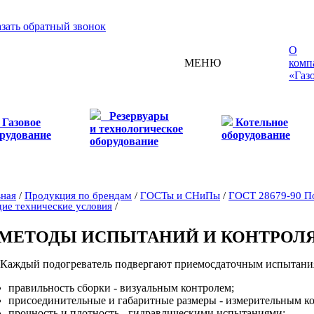
азать обратный звонок
О
МЕНЮ
комп
«Газ
Резервуары
Газовое
Котельное
и технологическое
рудование
оборудование
оборудование
вная
/
Продукция по брендам
/
ГОСТы и СНиПы
/
ГОСТ 28679-90 По
ие технические условия
/
. МЕТОДЫ ИСПЫТАНИЙ И КОНТРОЛ
. Каждый подогреватель подвергают приемосдаточным испытани
правильность сборки - визуальным контролем;
присоединительные и габаритные размеры - измерительным к
прочность и плотность - гидравлическими испытаниями;