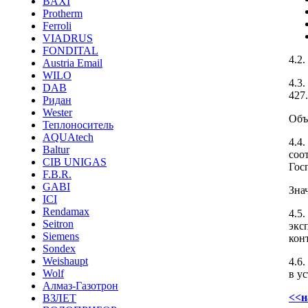
BAXI
Protherm
Ferroli
VIADRUS
FONDITAL
4.2
Austria Email
WILO
4.3
DAB
427.
Ридан
Wester
Объ
Теплоноситель
AQUAtech
4.4
Baltur
соо
CIB UNIGAS
Гос
F.B.R.
GABI
Зна
ICI
Rendamax
4.5
Seitron
экс
Siemens
кон
Sondex
Weishaupt
4.6
Wolf
в у
Алмаз-Газотрон
<<н
ВЗЛЕТ