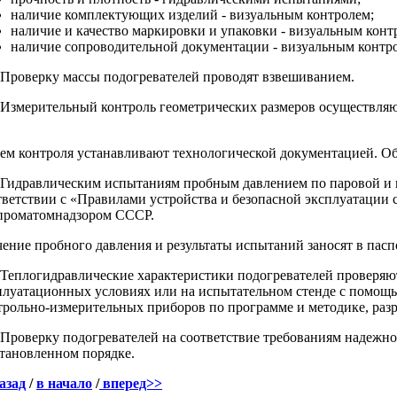
наличие комплектующих изделий - визуальным контролем;
наличие и качество маркировки и упаковки - визуальным конт
наличие сопроводительной документации - визуальным контр
. Проверку массы подогревателей проводят взвешиванием.
. Измерительный контроль геометрических размеров осуществл
ем контроля устанавливают технологической документацией. Объ
. Гидравлическим испытаниям пробным давлением по паровой и 
тветствии с «Правилами устройства и безопасной эксплуатации
проматомнадзором СССР.
чение пробного давления и результаты испытаний заносят в пасп
. Теплогидравлические характеристики подогревателей проверя
плуатационных условиях или на испытательном стенде с помощ
трольно-измерительных приборов по программе и методике, раз
. Проверку подогревателей на соответствие требованиям надежн
становленном порядке.
азад
/
в начало
/
вперед>>