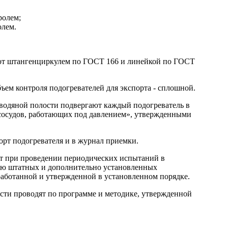
ролем;
олем.
яют штангенциркулем по ГОСТ 166 и линейкой по ГОСТ
ем контроля подогревателей для экспорта - сплошной.
водяной полости подвергают каждый подогреватель в
 сосудов, работающих под давлением», утвержденными
орт подогревателя и в журнал приемки.
ют при проведении периодических испытаний в
ью штатных и дополнительно установленных
работанной и утвержденной в установленном порядке.
ости проводят по программе и методике, утвержденной