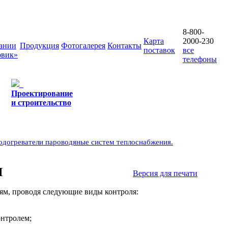
8-800-
Карта
2000-230
ании
Продукция
Фотогалерея
Контакты
поставок
все
овик»
телефоны
Проектирование
и строительство
догреватели пароводяные систем теплоснабжения.
Я
Версия для печати
ям, проводя следующие виды контроля:
онтролем;