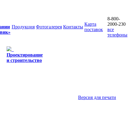
8-800-
Карта
2000-230
ании
Продукция
Фотогалерея
Контакты
поставок
все
овик»
телефоны
Проектирование
и строительство
Версия для печати