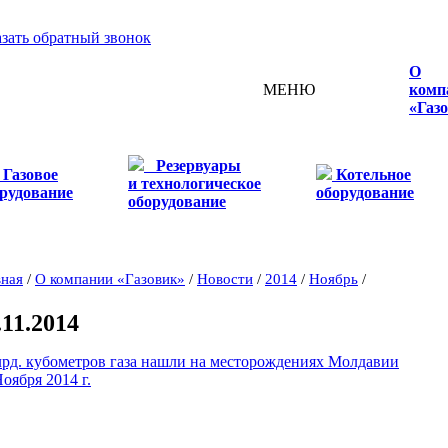
азать обратный звонок
О
МЕНЮ
комп
«Газ
Резервуары
Газовое
Котельное
и технологическое
рудование
оборудование
оборудование
вная
/
О компании «Газовик»
/
Новости
/
2014
/
Ноябрь
/
.11.2014
лрд. кубометров газа нашли на месторождениях Молдавии
оября 2014 г.