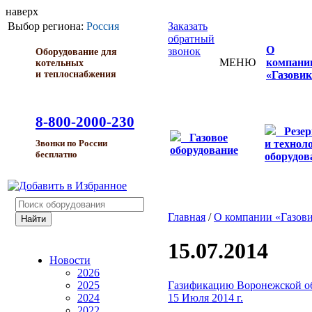
наверх
Выбор региона:
Россия
Заказать
обратный
О
звонок
Оборудование для
МЕНЮ
компани
котельных
и теплоснабжения
«Газовик
8-800-2000-230
Резе
Газовое
и технол
Звонки по России
оборудование
бесплатно
оборудов
Главная
/
О компании «Газов
15.07.2014
Новости
2026
Газификацию Воронежской обл
2025
15 Июля 2014 г.
2024
2022