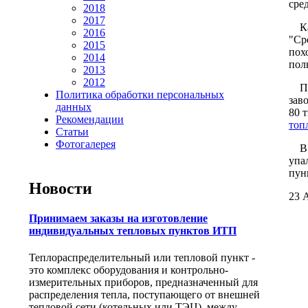
сре
2018
2017
Как
2016
"Ср
2015
пох
2014
пол
2013
2012
По 
Политика обработки персональных
зав
данных
80 
Рекомендации
топ
Статьи
Фотогалерея
В и
упа
пун
Новости
23 А
Принимаем заказы на изготовление
индивидуальных тепловых пунктов ИТП
Теплораспределительный или тепловой пункт -
это комплекс оборудования и контрольно-
измерительных приборов, предназначенный для
распределения тепла, поступающего от внешней
тепловой сети (котельных или ТЭЦ), между