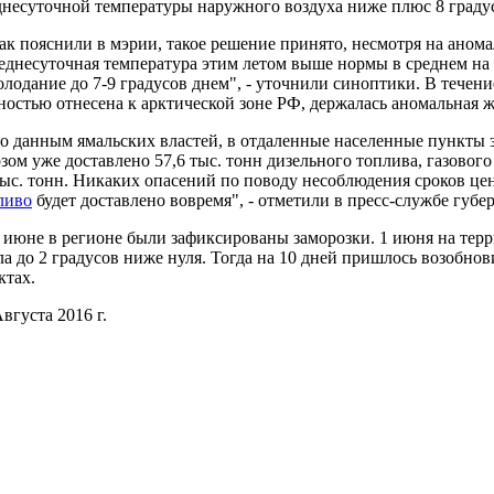
днесуточной температуры наружного воздуха ниже плюс 8 градусо
 пояснили в мэрии, такое решение принято, несмотря на анома
еднесуточная температура этим летом выше нормы в среднем на 5
олодание до 7-9 градусов днем", - уточнили синоптики. В течени
ностью отнесена к арктической зоне РФ, держалась аномальная жа
данным ямальских властей, в отдаленные населенные пункты з
озом уже доставлено 57,6 тыс. тонн дизельного топлива, газового
тыс. тонн. Никаких опасений по поводу несоблюдения сроков це
ливо
будет доставлено вовремя", - отметили в пресс-службе губ
юне в регионе были зафиксированы заморозки. 1 июня на терр
ла до 2 градусов ниже нуля. Тогда на 10 дней пришлось возобно
ктах.
вгуста 2016 г.