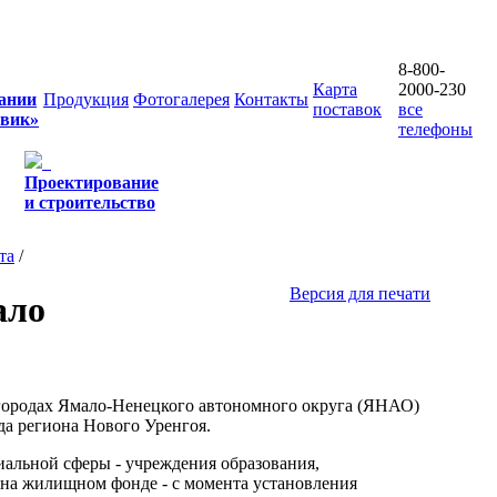
8-800-
Карта
2000-230
ании
Продукция
Фотогалерея
Контакты
поставок
все
овик»
телефоны
Проектирование
и строительство
та
/
Версия для печати
ало
городах Ямало-Ненецкого автономного округа (ЯНАО)
да региона Нового Уренгоя.
альной сферы - учреждения образования,
, на жилищном фонде - с момента установления