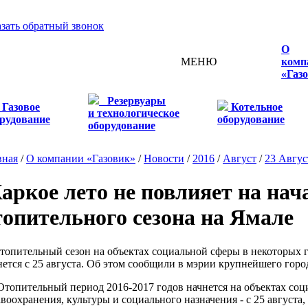
азать обратный звонок
О
МЕНЮ
комп
«Газ
Резервуары
Газовое
Котельное
и технологическое
рудование
оборудование
оборудование
вная
/
О компании «Газовик»
/
Новости
/
2016
/
Август
/
23 Авгус
аркое лето не повлияет на нач
топительного сезона на Ямале
пительный сезон на объектах социальной сферы в некоторых 
нется с 25 августа. Об этом сообщили в мэрии крупнейшего горо
опительный период 2016-2017 годов начнется на объектах соци
авоохранения, культуры и социального назначения - с 25 августа