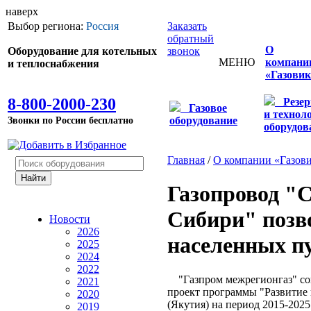
наверх
Выбор региона:
Россия
Заказать
обратный
О
Оборудование для котельных
звонок
МЕНЮ
компани
и теплоснабжения
«Газовик
8-800-2000-230
Резе
Газовое
и технол
Звонки по России бесплатно
оборудование
оборудов
Главная
/
О компании «Газов
Газопровод "
Сибири" позв
Новости
2026
населенных п
2025
2024
2022
"Газпром межрегионгаз" сов
2021
проект программы "Развитие
2020
(Якутия) на период 2015-2025
2019