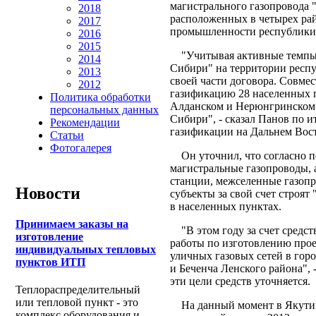
магистрального газопровода 
2018
расположенных в четырех ра
2017
промышленности республики
2016
2015
"Учитывая активные темпы с
2014
Сибири" на территории респ
2013
своей части договора. Совме
2012
газификацию 28 населенных 
Политика обработки
Алданском и Нерюнгринском 
персональных данных
Сибири", - сказал Панов по 
Рекомендации
газификации на Дальнем Вост
Статьи
Фотогалерея
Он уточнил, что согласно п
магистральные газопроводы,
станции, межселенные газопр
Новости
субъекты за свой счет строят
в населенных пунктах.
Принимаем заказы на
"В этом году за счет средст
изготовление
работы по изготовлению прое
индивидуальных тепловых
уличных газовых сетей в гор
пунктов ИТП
и Беченча Ленского района", 
эти цели средств уточняется.
Теплораспределительный
или тепловой пункт - это
На данный момент в Якутии
комплекс оборудования и