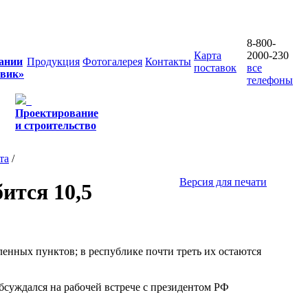
8-800-
Карта
2000-230
ании
Продукция
Фотогалерея
Контакты
поставок
все
овик»
телефоны
Проектирование
и строительство
та
/
Версия для печати
ится 10,5
нных пунктов; в республике почти треть их остаются
суждался на рабочей встрече с президентом РФ