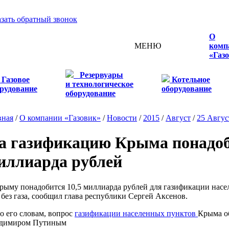
азать обратный звонок
О
МЕНЮ
комп
«Газ
Резервуары
Газовое
Котельное
и технологическое
рудование
оборудование
оборудование
вная
/
О компании «Газовик»
/
Новости
/
2015
/
Август
/
25 Авгус
а газификацию Крыма понадоб
иллиарда рублей
му понадобится 10,5 миллиарда рублей для газификации населе
 без газа, сообщил глава республики Сергей Аксенов.
его словам, вопрос
газификации населенных пунктов
Крыма об
димиром Путиным