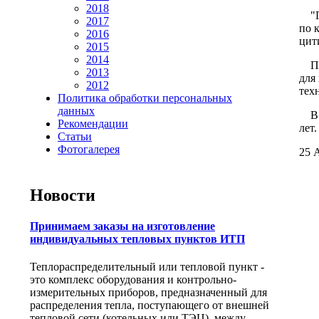
2018
"Пр
2017
по 
2016
цит
2015
2014
По 
2013
для
2012
тех
Политика обработки персональных
данных
В м
Рекомендации
лет
Статьи
Фотогалерея
25 А
Новости
Принимаем заказы на изготовление
индивидуальных тепловых пунктов ИТП
Теплораспределительный или тепловой пункт -
это комплекс оборудования и контрольно-
измерительных приборов, предназначенный для
распределения тепла, поступающего от внешней
тепловой сети (котельных или ТЭЦ), между