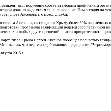
езидент даст поручение соответствующим профильным органам 
которой должно выделяться финансирование. Нам сегодня на меж
ирует слова Аксенова его пресс-служба.
словам Аксенова, на сегодня в Крыму более 30% населенных пун
 подготовки программы газификации ведется сбор первичной и
нических и любых других решений в части приоритетности, сроко
арте глава Крыма Сергей Аксенов пообещал полностью газифиц
. Он отмечал, что нефтегазодобывающее предприятие "Черномор
вгуста 2015 г.